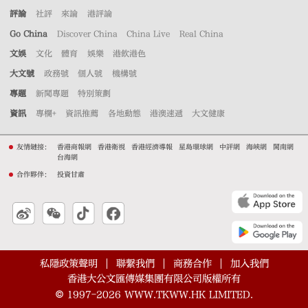
評論
社評
來論
港評論
Go China
Discover China
China Live
Real China
文娛
文化
體育
娛樂
港飲港色
大文號
政務號
個人號
機構號
專題
新聞專題
特別策劃
資訊
專欄+
資訊推薦
各地動態
港澳速遞
大文健康
友情鏈接：
香港商報網
香港衛視
香港經濟導報
星島環球網
中評網
海峽網
閩南網
台海網
合作夥伴：
投資甘肅
私隱政策聲明
聯繫我們
商務合作
加入我們
香港大公文匯傳媒集團有限公司版權所有
©
1997-2026
WWW.TKWW.HK LIMITED.