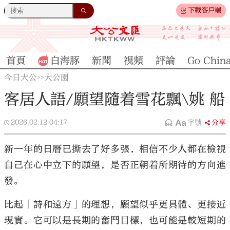
下載客戶端
首頁
白海豚
新聞
視頻
評論
Go Chin
今日大公
大公園
>>
客居人語/願望隨着雪花飄\姚 船
2026.02.12
04:17
字號
分享
新一年的日曆已撕去了好多張，相信不少人都在檢視
自己在心中立下的願望，是否正朝着所期待的方向進
發。
比起「詩和遠方」的理想，願望似乎更具體、更接近
現實。它可以是長期的奮鬥目標，也可能是較短期的