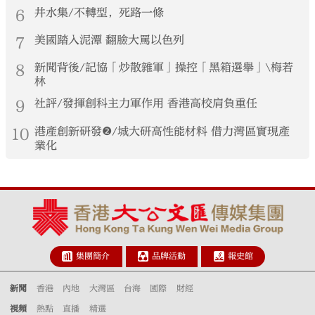
6
井水集/不轉型，死路一條
7
美國踏入泥潭 翻臉大罵以色列
8
新聞背後/記協「炒散雜軍」操控「黑箱選舉」\梅若
林
9
社評/發揮創科主力軍作用 香港高校肩負重任
10
港產創新研發❷/城大研高性能材料 借力灣區實現產
業化
集團簡介
品牌活動
報史館
新聞
香港
內地
大灣區
台海
國際
財經
視頻
熱點
直播
精選