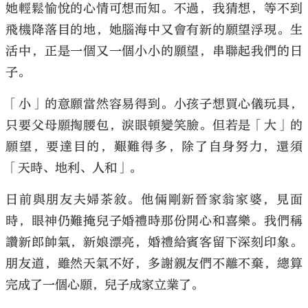
她輕鬆愉悅的心情可想而知。不過，我猜想，等不到
飛機降落目的地，她腦海中又會有新的願望浮現。生
活中，正是一個又一個小小的願望，串聯起我們的日
子。
「小」的意願當然容易得到。小孩子想買心儀玩具，
只要父母願掏腰包，淚眼頓變笑臉。但若是「大」的
願望，要達目的，艱難得多，除了自身努力，還須
「天時、地利、人和」。
日前與朋友夫婦茶敘。他倆剛新晉家翁家婆，見面
時，眼神仍難掩兒子婚禮時那份開心和喜樂。我們稱
讚新郎帥氣，新娘漂亮，婚禮給賓客留下深刻印象。
朋友道，雖然天氣不好，多謝親友們不離不棄，總算
完成了一個心願，兒子成家立業了。