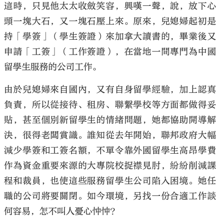
這時，只見他太太收斂笑容，興嘆一聲，說，放下心
頭一塊大石，又一塊石壓上來。原來，兒媳婦起初是
持「學簽」（學生簽證）來加拿大讀書的，畢業後又
申請「工簽」（工作簽證），在當地一間專門為中國
留學生服務的公司工作。
由於兒媳婦來自國內，又有自身留學經驗，加上認真
負責，所以從接待、租房、聯繫學校等方面都做得妥
貼，甚至個別新留學生的情緒問題，她都協助開導解
決，很得老闆賞識。誰知從去年開始，聯邦政府大幅
減少學簽和工簽名額，不單令靠外國留學生高昂學費
作為資金重要來源的大專院校捉襟見肘，紛紛削減課
程和裁員，也使這些服務留學生公司陷入困境。她任
職的公司將要關閉。如今環境，另找一份合適工作談
何容易，怎不叫人憂心忡忡？