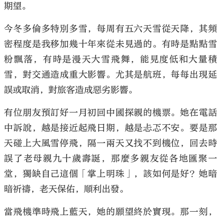
期望。
今冬多倫多特別多雪，每周有五六天雪從天降，其頻
密程度是我移加幾十年來從未見過的。有時是點點雪
粉飄落，有時是漫天大雪飛舞，能見度低和大量積
大公文匯
雪，對交通造成重大影響。尤其是航班，每每出現延
誤或取消，對旅客造成惡劣影響。
有位朋友預訂好一月初回中國探親的機票。她在電話
中訴說，越是接近起飛日期，越是忐忑不安。要是那
天碰上大風雪停飛，隔一兩天又找不到機位，回去時
誤了老母親九十歲壽誕，那麼多親友從各地匯聚一
堂，獨缺自己這個「掌上明珠」，該如何是好？她暗
暗祈禱，老天保佑，順利出發。
當飛機準時飛上藍天，她的願望終於實現。那一刻，