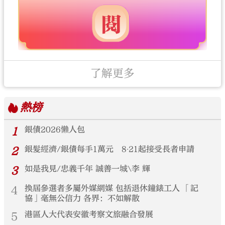
了解更多
熱榜
1
銀債2026懶人包
2
銀髮經濟/銀債每手1萬元 8‧21起接受長者申請
3
如是我見/忠義千年 誠善一城\李 輝
4
換屆參選者多屬外媒網媒 包括退休鐘錶工人 「記
協」毫無公信力 各界：不如解散
5
港區人大代表安徽考察文旅融合發展