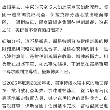
放眼望去，中東的天空從未如此喧囂又如此寂靜。美
國一邊高調從敘利亞、伊拉克部分基地撤出地面部
隊，一邊把航母、隱身戰機密集調往伊朗周邊，進退
之間，美伊會不會真的打起來？
大公文匯
細加分析，這不是撤退，而是特朗普為伊朗定製的極
限施壓與戰略收縮的組合拳，是精心安排的劇本，是
巧妙的算計，是對伊朗威懾在收拳，增強威懾力。用
兵貴在出其不意，如此事先張揚，不過是在高壓環境
下尋求談判主導權，極限博弈而已。
從2025年底到2026年初，美軍持續收縮中東的地面存
在：撤出敘利亞坦夫、沙達迪等基地，從卡塔爾烏代
德基地撤走數百人員，減少在伊拉克的常駐兵力。白
宮說打擊「伊斯蘭國」任務基本完成，當地盟友已能