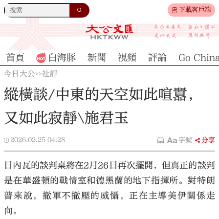
下載客戶端
首頁
白海豚
新聞
視頻
評論
Go Chin
今日大公
社評
>>
縱橫談/中東的天空如此喧囂，
又如此寂靜\施君玉
2026.02.25
04:28
字號
分享
日內瓦的談判桌將在2月26日再次擺開，但真正的談判
是在華盛頓的戰情室和德黑蘭的地下指揮所。對特朗
普來說，撤軍不撤壓的威懾，正在主導美伊關係走
向。