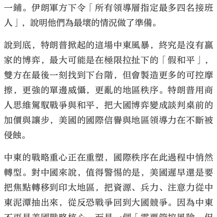
一鋪。伊朗軍方下令「所有領導層指定最多四名接班
人」，說明他們為最壞的情況做了準備。
說到底，特朗普掀起的這場中東風暴，終究是沒有贏
家的博弈，最大可能是在極限拉扯下的「假和平」，
雙方在最後一刻找到下台階，但會製造更多的可控摩
擦，更強的單邊威懾，更亂的地區秩序。特朗普用商
人思維駕馭戰爭與和平，把大國博弈變成談判桌前的
加價與讓步，美國的國際信譽與地區領導力在不斷被
侵蝕。
中東的戰略重心正在重塑，國際秩序在此過程中悄然
轉型。對中國來說，值得警惕的是，美國遲早還是要
把焦點轉移到印太地區，把資源、兵力、注意力從中
東泥潭抽出來，從反恐戰爭回到大國競爭。因為中東