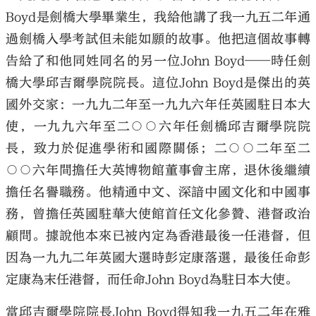
Boyd是劍橋大學畢業生，我給他講了我一九五二年通
過劍橋入學考試但未能如願的故事。他把這個故事轉
告給了和他同姓同名的另一位John Boyd——時任劍
橋大學邱吉爾學院院長。這位John Boyd是傑出的英
國外交家：一九九二年至一九九六年任英國駐日本大
使，一九九六年至二○○六年任劍橋邱吉爾學院院
長，致力於促進學術和國際關係；二○○二年至二
○○六年間擔任大英博物館董事會主席，退休後繼續
擔任名譽職務。他精通中文、深諳中國文化和中國事
務，曾擔任英國駐華大使館首任文化參贊、港督政治
顧問。據說他本來已被內定為香港最後一任港督，但
因為一九九二年英國大選時彭定康落選，最後任命彭
定康為末任港督，而任命John Boyd為駐日本大使。
當邱吉爾學院院長John Boyd得知我一九五二年在雅