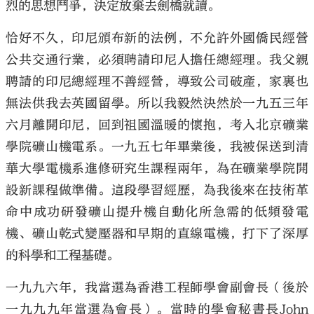
烈的思想鬥爭，決定放棄去劍橋就讀。
恰好不久，印尼頒布新的法例，不允許外國僑民經營
公共交通行業，必須聘請印尼人擔任總經理。我父親
聘請的印尼總經理不善經營，導致公司破產，家裏也
無法供我去英國留學。所以我毅然決然於一九五三年
六月離開印尼，回到祖國溫暖的懷抱，考入北京礦業
學院礦山機電系。一九五七年畢業後，我被保送到清
華大學電機系進修研究生課程兩年，為在礦業學院開
設新課程做準備。這段學習經歷，為我後來在技術革
命中成功研發礦山提升機自動化所急需的低頻發電
機、礦山乾式變壓器和早期的直線電機，打下了深厚
的科學和工程基礎。
一九九六年，我當選為香港工程師學會副會長（後於
一九九九年當選為會長）。當時的學會秘書長John