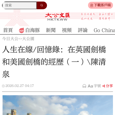
下載客戶端
首頁
白海豚
新聞
視頻
評論
Go Chin
今日大公
大公園
>>
人生在線/回憶錄：在英國劍橋
和美國劍橋的經歷（一）\陳清
泉
2026.02.27
04:17
字號
分享