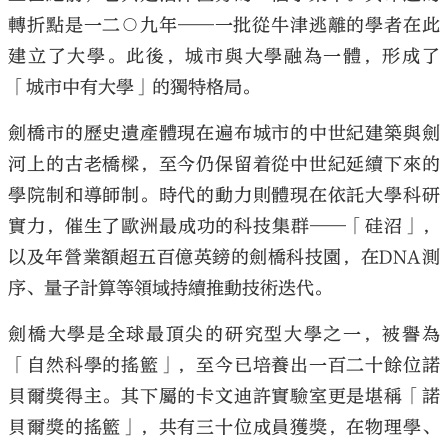
轉折點是一二○九年——一批從牛津逃離的學者在此
建立了大學。此後，城市與大學融為一體，形成了
「城市中有大學」的獨特格局。
劍橋市的歷史遺產體現在遍布城市的中世紀建築與劍
河上的古老橋樑，至今仍保留着從中世紀延續下來的
學院制和導師制。時代的動力則體現在依託大學科研
實力，催生了歐洲最成功的科技集群——「硅沼」，
以及年營業額超五百億英鎊的劍橋科技園，在DNA測
序、量子計算等領域持續推動技術迭代。
劍橋大學是全球最頂尖的研究型大學之一，被譽為
「自然科學的搖籃」，至今已培養出一百二十餘位諾
貝爾獎得主。其下屬的卡文迪許實驗室更是堪稱「諾
貝爾獎的搖籃」，共有三十位成員獲獎，在物理學、