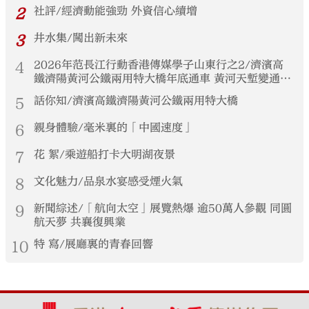
2
社評/經濟動能強勁 外資信心續增
3
井水集/闖出新未來
4
2026年范長江行動香港傳媒學子山東行之2/濟濱高
鐵濟陽黃河公鐵兩用特大橋年底通車 黃河天塹變通途
港生見證大國基建實力
5
話你知/濟濱高鐵濟陽黃河公鐵兩用特大橋
6
親身體驗/毫米裏的「中國速度」
7
花 絮/乘遊船打卡大明湖夜景
8
文化魅力/品泉水宴感受煙火氣
9
新聞綜述/「航向太空」展覽熱爆 逾50萬人參觀 同圓
航天夢 共襄復興業
10
特 寫/展廳裏的青春回響