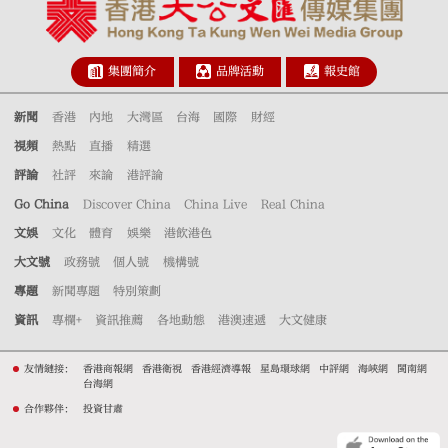
集團簡介
品牌活動
報史館
新聞
香港
內地
大灣區
台海
國際
財經
視頻
熱點
直播
精選
評論
社評
來論
港評論
Go China
Discover China
China Live
Real China
文娛
文化
體育
娛樂
港飲港色
大文號
政務號
個人號
機構號
專題
新聞專題
特別策劃
資訊
專欄+
資訊推薦
各地動態
港澳速遞
大文健康
友情鏈接：
香港商報網
香港衛視
香港經濟導報
星島環球網
中評網
海峽網
閩南網
台海網
合作夥伴：
投資甘肅