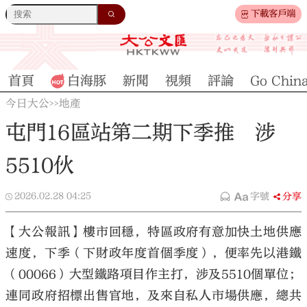
下載客戶端
首頁
白海豚
新聞
視頻
評論
Go Chin
今日大公
地產
>>
屯門16區站第二期下季推 涉
5510伙
2026.02.28
04:25
字號
分享
【大公報訊】樓市回穩，特區政府有意加快土地供應
速度，下季（下財政年度首個季度），便率先以港鐵
（00066）大型鐵路項目作主打，涉及5510個單位；
連同政府招標出售官地，及來自私人市場供應，總共