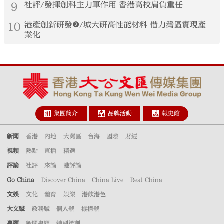
9
社評/發揮創科主力軍作用 香港高校肩負重任
10
港產創新研發❷/城大研高性能材料 借力灣區實現產
業化
集團簡介
品牌活動
報史館
新聞
香港
內地
大灣區
台海
國際
財經
視頻
熱點
直播
精選
評論
社評
來論
港評論
Go China
Discover China
China Live
Real China
文娛
文化
體育
娛樂
港飲港色
大文號
政務號
個人號
機構號
專題
新聞專題
特別策劃