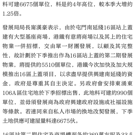
料可建6675個單位，料是約4年高位，較本季大增約
1.25倍。
發展局局長甯漢豪表示，由於屯門南延綫16區站上蓋
建有大型基座商場，港鐵有意將商場以及其上的住宅
大公文匯
物業一併招標，交由單一財團發展，以顧及其完整
性，故計劃於下季推出作為16區站上蓋的第二期發展
物業，將提供約5510個單位，港鐵今次加快及加大規
模推出16區上蓋項目，以求盡早提供興建南延綫的資
金，政府是尊重其自主決定。另政府會安排東涌東
106A區住宅地於下季招標出售，此地料可建約990個
單位，並毋須發展商為政府興建政府設施或社福設施
等條款。若連同來自私人市場的換地改契發展，下季
土地供應可建屋量料達6675伙。
16區站第二期住宅及商場樓面各約269萬方呎及33.5