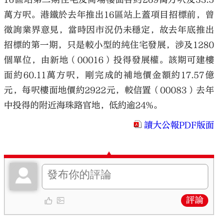
萬方呎。港鐵於去年推出16區站上蓋項目招標前，曾
徵詢業界意見，當時因市況仍未穩定，故去年底推出
招標的第一期，只是較小型的純住宅發展，涉及1280
個單位，由新地（00016）投得發展權。該期可建樓
面約60.11萬方呎，剛完成的補地價金額約17.57億
元，每呎樓面地價約2922元，較信置（00083）去年
中投得的附近海珠路官地，低約逾24%。
讀大公報PDF版面
評論