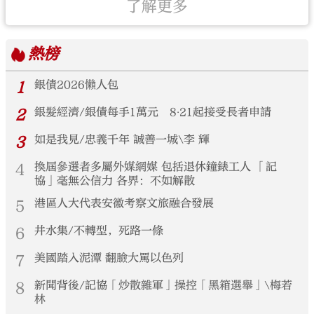
了解更多
熱榜
1
銀債2026懶人包
2
銀髮經濟/銀債每手1萬元 8‧21起接受長者申請
3
如是我見/忠義千年 誠善一城\李 輝
4
換屆參選者多屬外媒網媒 包括退休鐘錶工人 「記
協」毫無公信力 各界：不如解散
5
港區人大代表安徽考察文旅融合發展
6
井水集/不轉型，死路一條
7
美國踏入泥潭 翻臉大罵以色列
8
新聞背後/記協「炒散雜軍」操控「黑箱選舉」\梅若
林