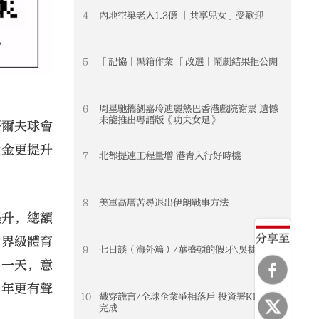
4
內地空巢老人1.3億 「共享兒女」受歡迎
5
「記協」黑箱作業 「改選」鬧劇結果拒公開
6
周星馳攜劉嘉玲迪麗熱巴香港戲院謝票 遺憾
未能推出粵語版《功夫女足》
哥爾夫球會
獎金更提升
7
北都提速工程量增 港青入行好時機
8
美軍高層苦尋退出伊朗戰事方法
提升，總額
分享至
世界級體育
9
七日談（海外篇）/華盛頓的假牙\吳捷
加一天，意
去年更有聲
10
戳穿謊言/全球企業爭相落戶 投資署KPI超額
完成