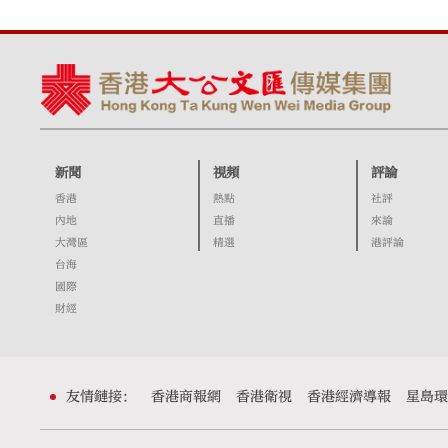
新聞
視頻
評論
香港
熱點
社評
內地
直播
來論
大灣區
精選
港評論
台海
國際
財經
友情鏈接：
香港商報網
香港衛視
香港經濟導報
星島環