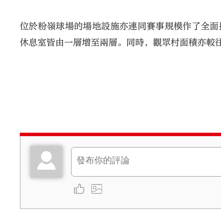
位於粉嶺球場的場地設施亦連同賽事規模作了全面
休息室皆由一層增至兩層。同時，觀眾村面積亦較