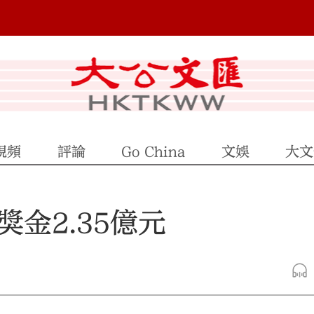
視頻
評論
Go China
文娛
大文
總獎金2.35億元