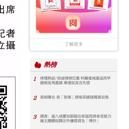
了解更多
熱榜
1
球壇熱話/洛迪情傾巴塞 料離曼城重返西甲
謝絕皇馬邀請 摩連奴直言失望
2
真相曝光 美「智庫」挑唆菲國侵闖黃岩島
3
調查：逾八成憂加薪超出家庭經濟承受能力
僱主團體促關注外傭借貸及「博炒」