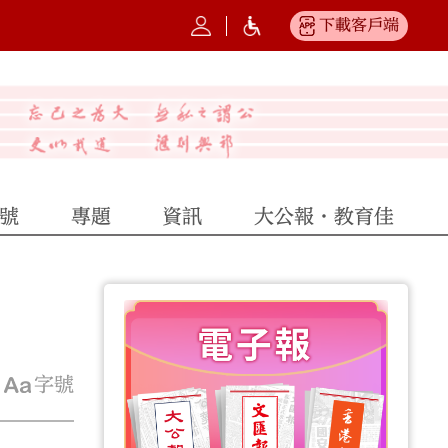
下載客戶端
號
專題
資訊
大公報·教育佳
字號