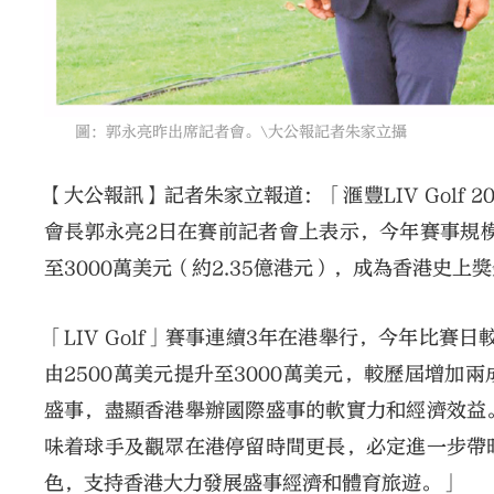
圖：郭永亮昨出席記者會。\大公報記者朱家立攝
【大公報訊】記者朱家立報道：「滙豐LIV Golf
會長郭永亮2日在賽前記者會上表示，今年賽事規
至3000萬美元（約2.35億港元），成為香港史上
「LIV Golf」賽事連續3年在港舉行，今年比
由2500萬美元提升至3000萬美元，較歷屆增
盛事，盡顯香港舉辦國際盛事的軟實力和經濟效益。過
味着球手及觀眾在港停留時間更長，必定進一步帶
色，支持香港大力發展盛事經濟和體育旅遊。」