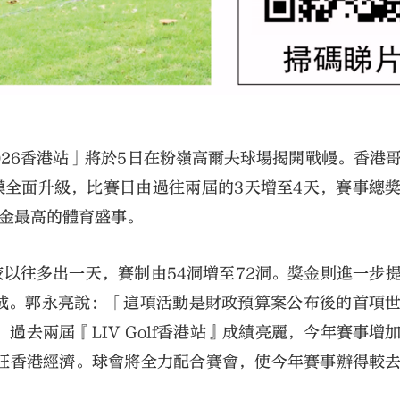
 2026香港站」將於5日在粉嶺高爾夫球場揭開戰幔。香港
模全面升級，比賽日由過往兩屆的3天增至4天，賽事總
獎金最高的體育盛事。
賽日較以往多出一天，賽制由54洞增至72洞。獎金則進一步
加兩成。郭永亮說：「這項活動是財政預算案公布後的首項
去兩屆『LIV Golf香港站』成績亮麗，今年賽事增
旺香港經濟。球會將全力配合賽會，使今年賽事辦得較