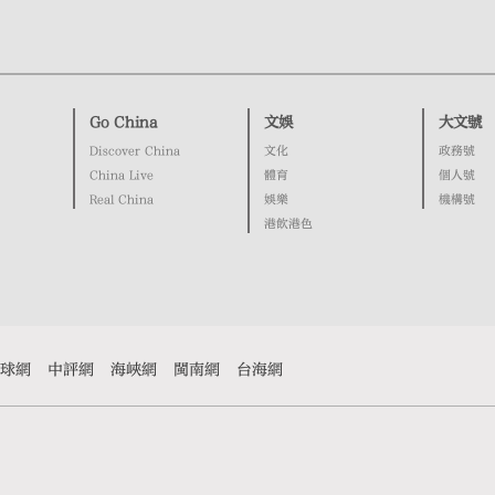
Go China
文娛
大文號
Discover China
文化
政務號
China Live
體育
個人號
Real China
娛樂
機構號
港飲港色
球網
中評網
海峽網
閩南網
台海網