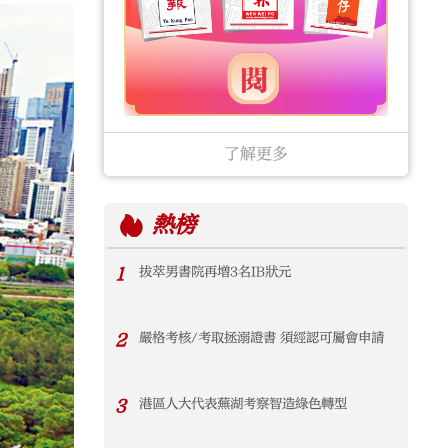
了解更多
熱榜
1
拔萃男書院再增3名IB狀元
2
嚴格考核/考取拯溺證書 須經認可屬會申請
3
港區人大代表蕪湖考察智造綠色轉型