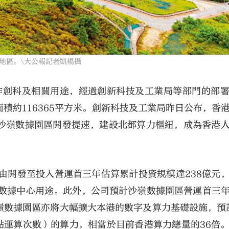
區。\大公報記者凱楊攝
改作創科及相關用途，經過創新科技及工業局等部門的部
積約116365平方米。創新科技及工業局昨日公布，香
。沙嶺數據園區開發提速，建設北都算力樞紐，成為香港
由開發至投入營運首三年估算累計投資規模達238億元
端數據中心用途。此外，公司預計沙嶺數據園區營運首三
嶺數據園區亦將大幅擴大本港的數字及算力基礎設施，預計
億次浮點運算次數）的算力，相當於目前香港算力總量的36倍