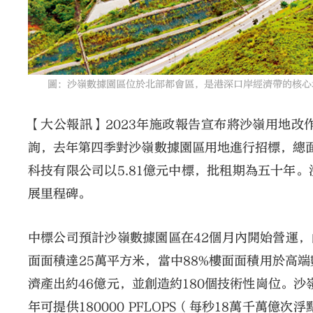
圖：沙嶺數據園區位於北部都會區，是港深口岸經濟帶的核心地
【大公報訊】2023年施政報告宣布將沙嶺用地
詢，去年第四季對沙嶺數據園區用地進行招標，總面
科技有限公司以5.81億元中標，批租期為五十年
展里程碑。
中標公司預計沙嶺數據園區在42個月內開始營運，
面面積達25萬平方米，當中88%樓面面積用於高
濟產出約46億元，並創造約180個技術性崗位。沙
年可提供180000 PFLOPS（每秒18萬千萬