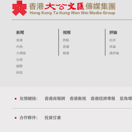
新聞
視頻
評論
香港
熱點
社評
內地
直播
來論
大灣區
精選
港評論
台海
國際
財經
友情鏈接：
香港商報網
香港衛視
香港經濟導報
星島環
合作夥伴：
投資甘肅