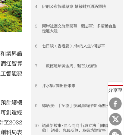
4
伊朗公布協議草案 禁敵對方通過霍峽
5
兩岸社團交流節開幕 張志軍：多帶動台胞
走進大陸
6
七日談（香港篇）/秋的人生\何志平
署和業界諮
港潤江智算
7
「啟德足球黃金周」號召力強勁
人工智能發
8
井水集/闖出新未來
分享至
，預計總樓
9
鄧炳強：「記協」換屆黑箱作業 毫無公信力
年可創造經
至2032
10
議員新故事/同心同向 行政立法「同唱一台
戲」 議員：急民所急，為街坊辦實事
。創科局表