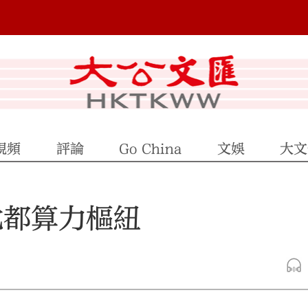
視頻
評論
Go China
文娛
大文
北都算力樞紐