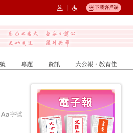
下載客戶端
號
專題
資訊
大公報·教育佳
字號