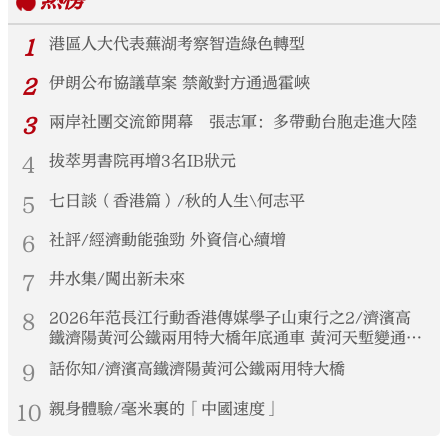
熱榜
1
港區人大代表蕪湖考察智造綠色轉型
2
伊朗公布協議草案 禁敵對方通過霍峽
3
兩岸社團交流節開幕 張志軍：多帶動台胞走進大陸
4
拔萃男書院再增3名IB狀元
5
七日談（香港篇）/秋的人生\何志平
6
社評/經濟動能強勁 外資信心續增
7
井水集/闖出新未來
8
2026年范長江行動香港傳媒學子山東行之2/濟濱高
鐵濟陽黃河公鐵兩用特大橋年底通車 黃河天塹變通途
港生見證大國基建實力
9
話你知/濟濱高鐵濟陽黃河公鐵兩用特大橋
10
親身體驗/毫米裏的「中國速度」