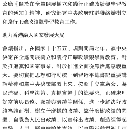
公廳《關於在全黨開展樹立和踐行正確政績觀學習教
育的通知》精神，研究部署中央政府駐港聯絡辦樹立
和踐行正確政績觀學習教育工作。
助力香港融入國家發展大局
大公文匯
會議指出，在國家「十五五」規劃開局之年，黨中央
決定在全黨開展樹立和踐行正確政績觀學習教育，對
於推進黨和國家事業、對於推進全面從嚴治黨意義重
大。要切實把思想和行動統一到習近平總書記重要講
話精神和黨中央決策部署上來，按照「立黨為公、為
民造福、科學決策、真抓實幹」的總要求，正確處理
好當前與長遠、顯績與潛績等關係，進一步解決好政
績為誰而樹、樹立什麼樣的政績、靠什麼樹政績的問
題，自覺為人民出政績、以實幹出政績，創造經得起
實踐、人民、歷史檢驗的實績，以實際行動捍衛「兩