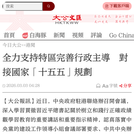
下載客戶端
首頁
白海豚
新聞
視頻
評論
Go Chin
今日大公
港聞
>>
全力支持特區完善行政主導 對
接國家「十五五」規劃
2026.03.03
04:28
字號
分享
【大公報訊】近日，中央政府駐港聯絡辦召開會議，
深入學習貫徹習近平總書記關於樹立和踐行正確政績
觀學習教育的重要講話和重要指示精神，認真落實中
央黨的建設工作領導小組會議部署要求、中共中央辦