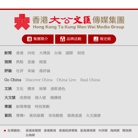
集團簡介
品牌活動
報史館
新聞
香港
內地
大灣區
台海
國際
財經
視頻
熱點
直播
精選
評論
社評
來論
港評論
Go China
Discover China
China Live
Real China
文娛
文化
體育
娛樂
港飲港色
大文號
政務號
個人號
機構號
專題
新聞專題
特別策劃
資訊
專欄+
資訊推薦
各地動態
港澳速遞
大文健康
友情鏈接：
香港商報網
香港衛視
香港經濟導報
星島環球網
中評網
海峽網
閩南網
台海網