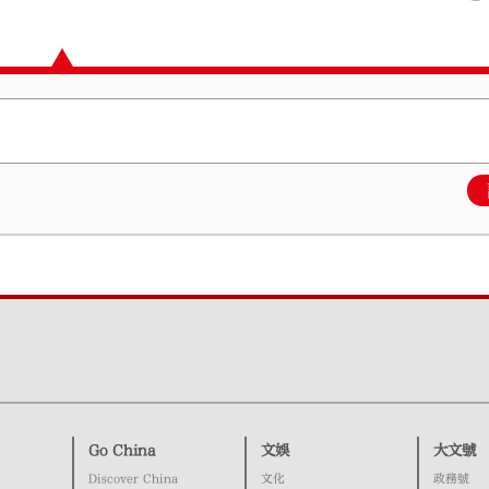
Go China
文娛
大文號
Discover China
文化
政務號