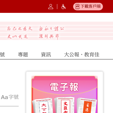
下載客戶端
號
專題
資訊
大公報·教育佳
字號