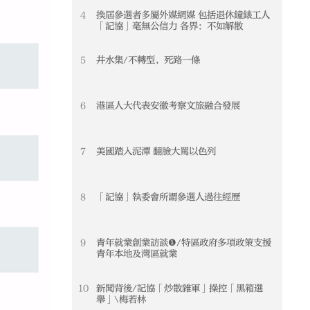
4
換屆參選者多屬外媒網媒 包括退休鐘錶工人
「記協」毫無公信力 各界：不如解散
5
井水集/不轉型，死路一條
6
港區人大代表安徽考察文旅融合發展
7
美國踏入泥潭 翻臉大罵以色列
8
「記協」執委會所謂參選人過往經歷
9
青年就業創業訪談❶/特區政府多項政策支援
青年本地及灣區就業
10
新聞背後/記協「炒散雜軍」操控「黑箱選
舉」\梅若林