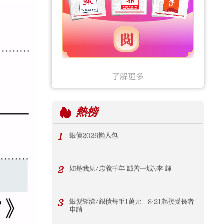
了解更多
熱榜
1
銀債2026懶人包
2
如是我見/忠義千年 誠善一城\李 輝
3
銀髮經濟/銀債每手1萬元 8‧21起接受長者
申請