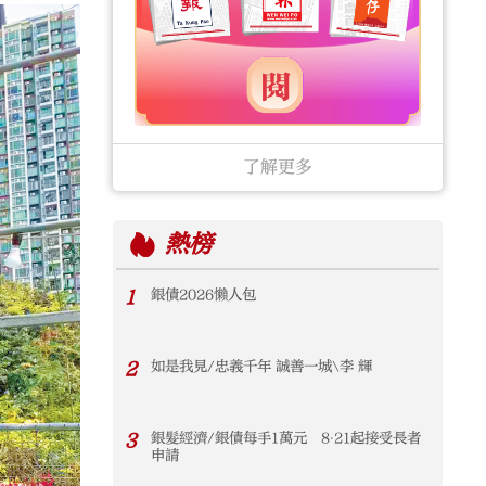
了解更多
熱榜
1
銀債2026懶人包
2
如是我見/忠義千年 誠善一城\李 輝
3
銀髮經濟/銀債每手1萬元 8‧21起接受長者
申請