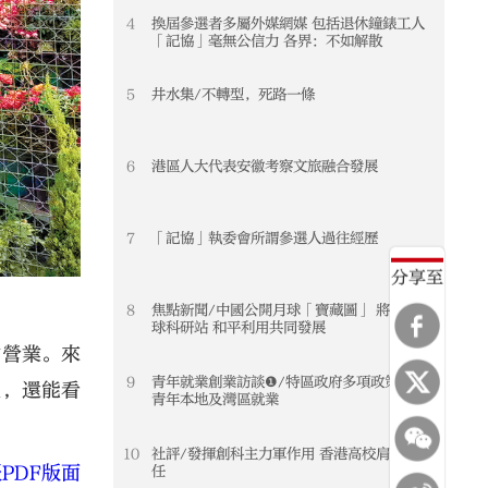
4
換屆參選者多屬外媒網媒 包括退休鐘錶工人
「記協」毫無公信力 各界：不如解散
5
井水集/不轉型，死路一條
6
港區人大代表安徽考察文旅融合發展
7
「記協」執委會所謂參選人過往經歷
分享至
8
焦點新聞/中國公開月球「寶藏圖」 將建月
球科研站 和平利用共同發展
檔營業。來
9
青年就業創業訪談❶/特區政府多項政策支援
上，還能看
青年本地及灣區就業
10
社評/發揮創科主力軍作用 香港高校肩負重
PDF版面
任