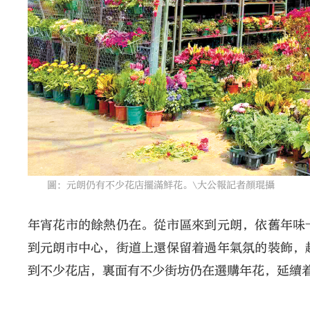
圖：元朗仍有不少花店擺滿鮮花。\大公報記者顏琨攝
年宵花市的餘熱仍在。從市區來到元朗，依舊年味
到元朗市中心，街道上還保留着過年氣氛的裝飾，
到不少花店，裏面有不少街坊仍在選購年花，延續