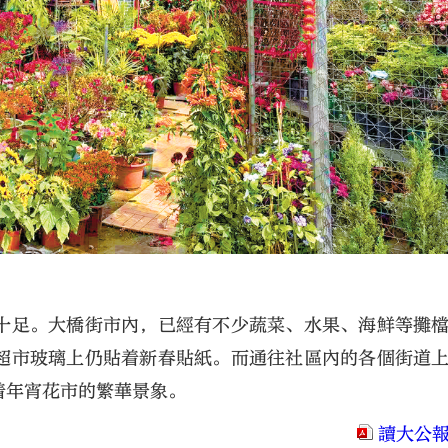
十足。大橋街市內，已經有不少蔬菜、水果、海鮮等攤
超市玻璃上仍貼着新春貼紙。而通往社區內的各個街道
着年宵花市的繁華景象。
讀大公報