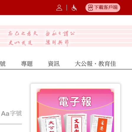
下載客戶端
號
專題
資訊
大公報·教育佳
字號