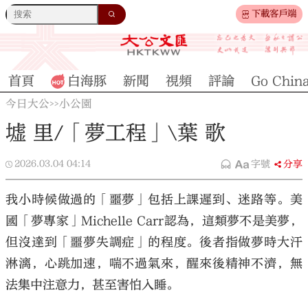
下載客戶端
首頁
白海豚
新聞
視頻
評論
Go Chin
今日大公
小公園
>>
墟 里/「夢工程」\葉 歌
2026.03.04
04:14
字號
分享
我小時候做過的「噩夢」包括上課遲到、迷路等。美
國「夢專家」Michelle Carr認為，這類夢不是美夢，
但沒達到「噩夢失調症」的程度。後者指做夢時大汗
淋漓，心跳加速，喘不過氣來，醒來後精神不濟，無
法集中注意力，甚至害怕入睡。