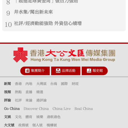
8
「啟德足球黃金周」號召力強勁
9
井水集/闖出新未來
10
社評/經濟動能強勁 外資信心續增
集團簡介
品牌活動
報史館
新聞
香港
內地
大灣區
台海
國際
財經
視頻
熱點
直播
精選
評論
社評
來論
港評論
Go China
Discover China
China Live
Real China
文娛
文化
體育
娛樂
港飲港色
大文號
政務號
個人號
機構號