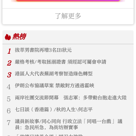
了解更多
熱榜
1
拔萃男書院再增3名IB狀元
2
嚴格考核/考取拯溺證書 須經認可屬會申請
3
港區人大代表蕪湖考察智造綠色轉型
4
伊朗公布協議草案 禁敵對方通過霍峽
5
兩岸社團交流節開幕 張志軍：多帶動台胞走進大陸
6
七日談（香港篇）/秋的人生\何志平
7
議員新故事/同心同向 行政立法「同唱一台戲」 議
員：急民所急，為街坊辦實事