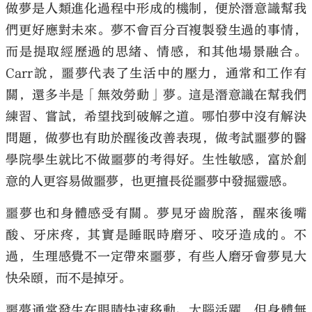
做夢是人類進化過程中形成的機制，便於潛意識幫我
們更好應對未來。夢不會百分百複製發生過的事情，
而是提取經歷過的思緒、情感，和其他場景融合。
Carr說，噩夢代表了生活中的壓力，通常和工作有
大公文匯
關，還多半是「無效勞動」夢。這是潛意識在幫我們
練習、嘗試，希望找到破解之道。哪怕夢中沒有解決
問題，做夢也有助於醒後改善表現，做考試噩夢的醫
學院學生就比不做噩夢的考得好。生性敏感，富於創
意的人更容易做噩夢，也更擅長從噩夢中發掘靈感。
噩夢也和身體感受有關。夢見牙齒脫落，醒來後嘴
酸、牙床疼，其實是睡眠時磨牙、咬牙造成的。不
過，生理感覺不一定帶來噩夢，有些人磨牙會夢見大
快朵頤，而不是掉牙。
噩夢通常發生在眼睛快速移動、大腦活躍，但身體無