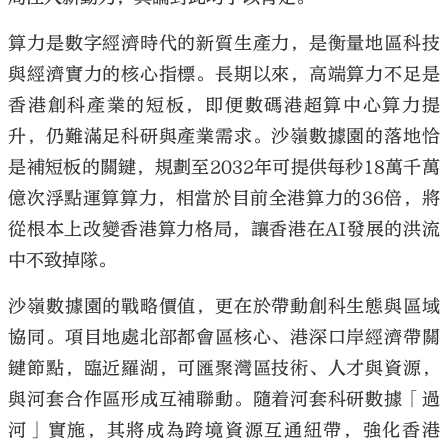
算力是數字經濟時代的新質生產力，是衡量地區科技
與經濟實力的核心指標。長期以來，高端算力不足是
香港創科產業的短板，即便數碼港超算中心算力提
大公文匯
升，仍難滿足科研與產業需求。沙嶺數據園的落地恰
是補短板的關鍵，規劃至2032年可提供每秒18萬千萬
億次浮點運算算力，相當於目前全港算力的36倍，將
從根本上改變香港算力格局，讓香港在AI發展的洪流
中不致掉隊。
沙嶺數據園的戰略價值，更在於帶動創科生態與區域
協同。項目地處北部都會區核心、港深口岸經濟帶關
鍵節點，臨近羅湖，可匯聚灣區技術、人才與資源，
與河套合作區形成互補聯動。隨着河套科研數據「過
河」實施，其將成為跨境資源互通紐帶，強化香港