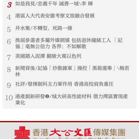
3
如是我見/忠義千年 誠善一城\李 輝
4
港區人大代表安徽考察文旅融合發展
5
井水集/不轉型，死路一條
6
換屆參選者多屬外媒網媒 包括退休鐘錶工人 「記
協」毫無公信力 各界：不如解散
7
美國踏入泥潭 翻臉大罵以色列
8
新聞背後/記協「炒散雜軍」操控「黑箱選舉」\梅若
林
9
社評/發揮創科主力軍作用 香港高校肩負重任
10
港產創新研發❷/城大研高性能材料 借力灣區實現產
業化