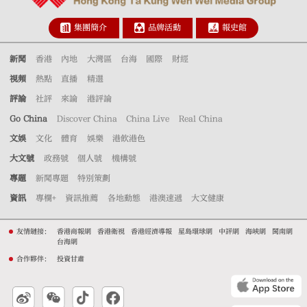
集團簡介
品牌活動
報史館
新聞
香港
內地
大灣區
台海
國際
財經
視頻
熱點
直播
精選
評論
社評
來論
港評論
Go China
Discover China
China Live
Real China
文娛
文化
體育
娛樂
港飲港色
大文號
政務號
個人號
機構號
專題
新聞專題
特別策劃
資訊
專欄+
資訊推薦
各地動態
港澳速遞
大文健康
友情鏈接：
香港商報網
香港衛視
香港經濟導報
星島環球網
中評網
海峽網
閩南網
台海網
合作夥伴：
投資甘肅