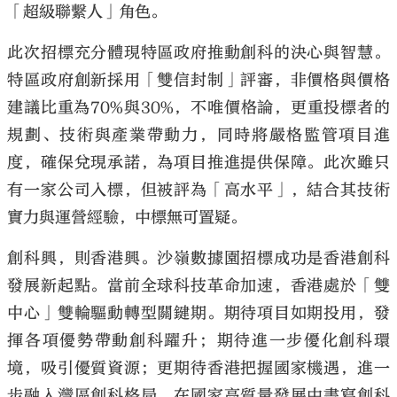
「超級聯繫人」角色。
此次招標充分體現特區政府推動創科的決心與智慧。
特區政府創新採用「雙信封制」評審，非價格與價格
建議比重為70%與30%，不唯價格論，更重投標者的
規劃、技術與產業帶動力，同時將嚴格監管項目進
度，確保兌現承諾，為項目推進提供保障。此次雖只
有一家公司入標，但被評為「高水平」，結合其技術
實力與運營經驗，中標無可置疑。
創科興，則香港興。沙嶺數據園招標成功是香港創科
發展新起點。當前全球科技革命加速，香港處於「雙
中心」雙輪驅動轉型關鍵期。期待項目如期投用，發
揮各項優勢帶動創科躍升；期待進一步優化創科環
境，吸引優質資源；更期待香港把握國家機遇，進一
步融入灣區創科格局，在國家高質量發展中書寫創科