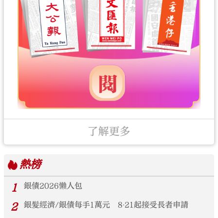
了解更多
熱榜
1
銀債2026懶人包
2
銀髮經濟/銀債每手1萬元 8‧21起接受長者申請