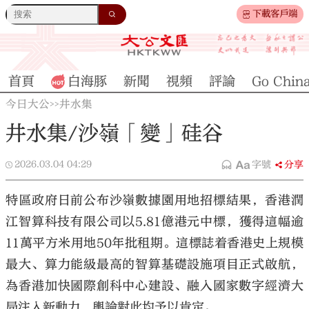
下載客戶端
首頁
白海豚
新聞
視頻
評論
Go Chin
今日大公
井水集
>>
井水集/沙嶺「變」硅谷
2026.03.04
04:29
字號
分享
特區政府日前公布沙嶺數據園用地招標結果，香港潤
江智算科技有限公司以5.81億港元中標，獲得這幅逾
11萬平方米用地50年批租期。這標誌着香港史上規模
最大、算力能級最高的智算基礎設施項目正式啟航，
為香港加快國際創科中心建設、融入國家數字經濟大
局注入新動力，輿論對此均予以肯定。