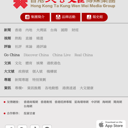
集團簡介
品牌活動
報史館
新聞
香港
內地
大灣區
台海
國際
財經
視頻
熱點
直播
精選
評論
社評
來論
港評論
Go China
Discover China
China Live
Real China
文娛
文化
體育
娛樂
港飲港色
大文號
政務號
個人號
機構號
專題
新聞專題
特別策劃
資訊
專欄+
資訊推薦
各地動態
港澳速遞
大文健康
友情鏈接：
香港商報網
香港衛視
香港經濟導報
星島環球網
中評網
海峽網
閩南網
台海網
合作夥伴：
投資甘肅