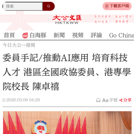
下載客戶端
首頁
白海豚
新聞
視頻
評論
Go Chin
今日大公
港聞
>>
委員手記/推動AI應用 培育科技
人才 港區全國政協委員、港專學
院校長 陳卓禧
2026.03.08
04:29
字號
分享