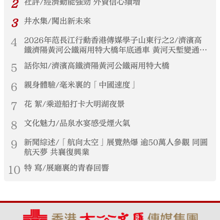
2
社評/經濟動能強勁 外資信心續增
3
井水集/闖出新未來
4
2026年范長江行動香港傳媒學子山東行之2/濟濱高
鐵濟陽黃河公鐵兩用特大橋年底通車 黃河天塹變通途
港生見證大國基建實力
5
話你知/濟濱高鐵濟陽黃河公鐵兩用特大橋
6
親身體驗/毫米裏的「中國速度」
7
花 絮/乘遊船打卡大明湖夜景
8
文化魅力/品泉水宴感受煙火氣
9
新聞綜述/「航向太空」展覽熱爆 逾50萬人參觀 同圓
航天夢 共襄復興業
10
特 寫/展廳裏的青春回響