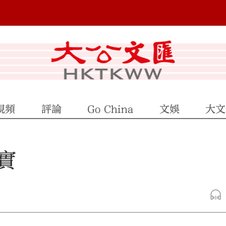
視頻
評論
Go China
文娛
大文
實