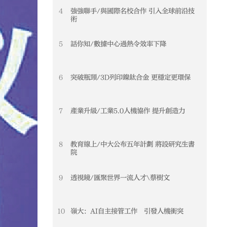
4
強強聯手/與國際名校合作 引入全球前沿技
術
5
話你知/數據中心過熱令效率下降
6
突破瓶頸/3D列印鎳鈦合金 更穩定更環保
7
產業升級/工業5.0人機協作 提升創造力
8
教育線上/中大公布五年計劃 將設研究生書
院
9
透視鏡/匯聚世界一流人才\蔡樹文
10
嶺大：AI自主接管工作 引發人機衝突