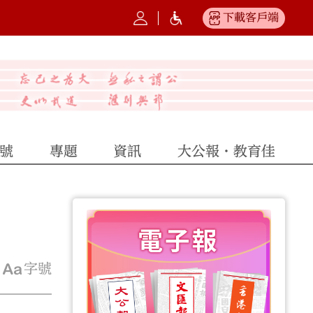
下載客戶端
號
專題
資訊
大公報·教育佳
字號