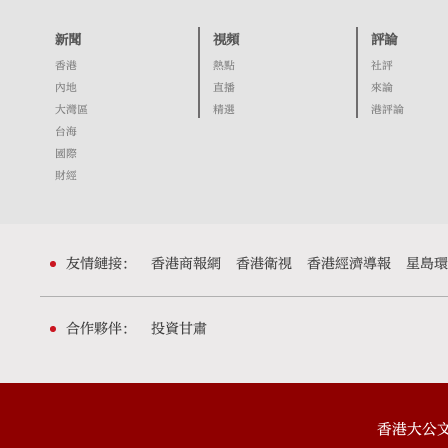
新聞
視頻
評論
香港
熱點
社評
內地
直播
來論
大灣區
精選
港評論
台海
國際
財經
友情鏈接：
香港商報網
香港衛視
香港經濟導報
星島環
合作夥伴：
投資甘肅
香港大公