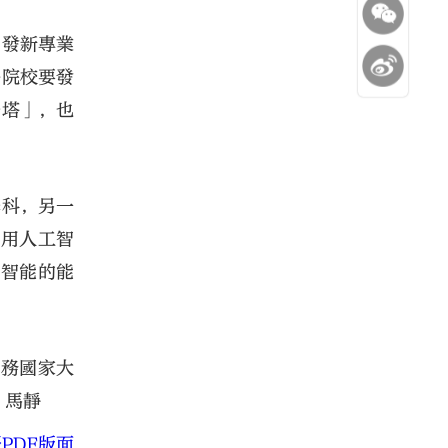
開發新專業
各院校要發
牙塔」，也
學科，另一
應用人工智
工智能的能
服務國家大
 馬靜
PDF版面