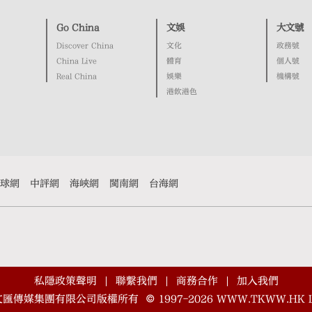
Go China
文娛
大文號
Discover China
文化
政務號
China Live
體育
個人號
Real China
娛樂
機構號
港飲港色
球網
中評網
海峽網
閩南網
台海網
私隱政策聲明
聯繫我們
商務合作
加入我們
文匯傳媒集團有限公司版權所有
©
1997-2026
WWW.TKWW.HK L