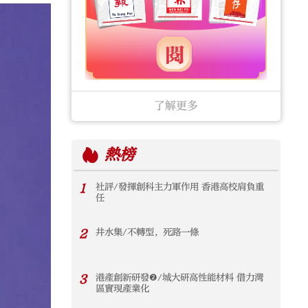
了解更多
熱榜
1
社評/發揮創科主力軍作用 香港高校肩負重
任
2
井水集/不轉型，死路一條
3
港產創新研發❷/城大研高性能材料 借力灣
區實現產業化