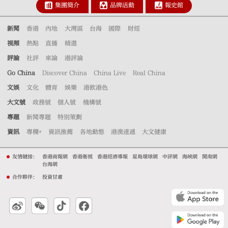
集團簡介
品牌活動
報史館
新聞
香港
內地
大灣區
台海
國際
財經
視頻
熱點
直播
精選
評論
社評
來論
港評論
Go China
Discover China
China Live
Real China
文娛
文化
體育
娛樂
港飲港色
大文號
政務號
個人號
機構號
專題
新聞專題
特別策劃
資訊
專欄+
資訊推薦
各地動態
港澳速遞
大文健康
友情鏈接：
香港商報網
香港衛視
香港經濟導報
星島環球網
中評網
海峽網
閩南網
台海網
合作夥伴：
投資甘肅