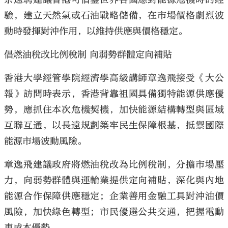
驗，建立天然氣或石油戰略儲備，在市場價格劇烈波
動時發揮對沖作用，以維持供應與價格穩定。
倡燃油稅改比例稅制 向弱勢群體定向補貼
香港大學經管學院經濟學高級講師章逸飛接受《大公
報》訪問時表示，香港背靠祖國具備獨特能源供應優
勢，應抓住本次危機契機，加快能源結構轉型與區域
互聯互通，以長遠規劃築牢民生保障根基，抵禦國際
能源市場波動風險。
章逸飛建議政府將燃油稅改為比例稅制，分擔市場壓
力，向弱勢群體與運輸業提供定向補貼，深化與內地
能源合作保障供應穩定；企業善用金融工具對沖油價
風險，加快綠色轉型；市民優選公共交通，把握電動
車成本優勢。