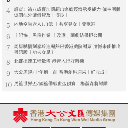
4
調查：逾八成憂加薪超出家庭經濟承受能力 僱主團體
促關注外傭借貸及「博炒」
5
內地空巢老人1.3億 「共享兒女」受歡迎
6
「記協」黑箱作業 「改選」鬧劇結果拒公開
7
周星馳攜劉嘉玲迪麗熱巴香港戲院謝票 遺憾未能推出
粵語版《功夫女足》
8
北都提速工程量增 港青入行好時機
9
大公周評/十年磨一劍 香港創科迎來「好收成」
10
男籃世界盃/國籃備戰世盃預賽 楊瀚森將歸隊