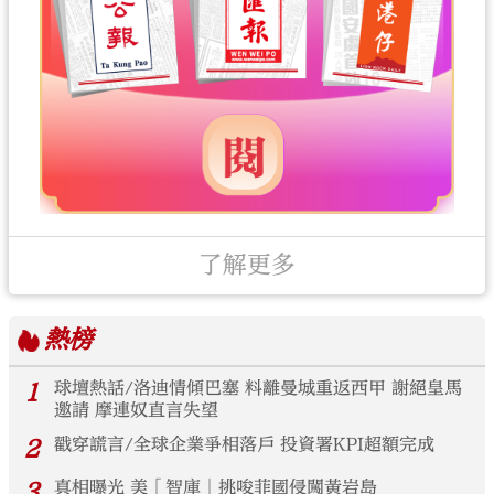
了解更多
熱榜
1
球壇熱話/洛迪情傾巴塞 料離曼城重返西甲 謝絕皇馬
邀請 摩連奴直言失望
2
戳穿謊言/全球企業爭相落戶 投資署KPI超額完成
3
真相曝光 美「智庫」挑唆菲國侵闖黃岩島