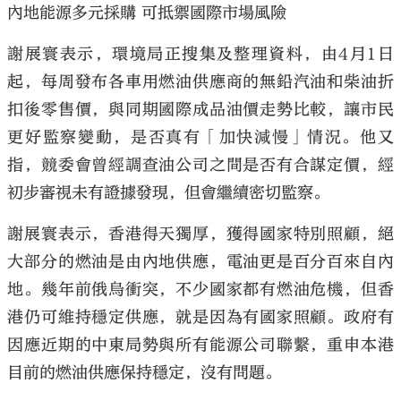
內地能源多元採購 可抵禦國際市場風險
謝展寰表示，環境局正搜集及整理資料，由4月1日
起，每周發布各車用燃油供應商的無鉛汽油和柴油折
扣後零售價，與同期國際成品油價走勢比較，讓市民
更好監察變動，是否真有「加快減慢」情況。他又
指，競委會曾經調查油公司之間是否有合謀定價，經
初步審視未有證據發現，但會繼續密切監察。
謝展寰表示，香港得天獨厚，獲得國家特別照顧，絕
大部分的燃油是由內地供應，電油更是百分百來自內
地。幾年前俄烏衝突，不少國家都有燃油危機，但香
港仍可維持穩定供應，就是因為有國家照顧。政府有
因應近期的中東局勢與所有能源公司聯繫，重申本港
目前的燃油供應保持穩定，沒有問題。