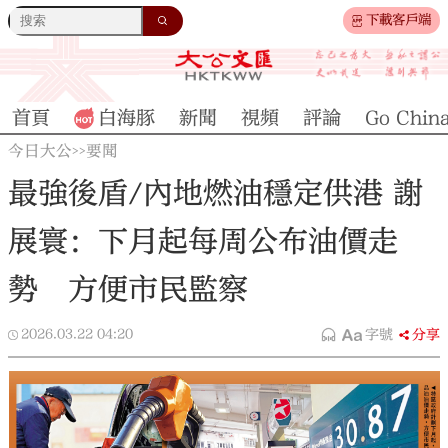
下載客戶端
首頁
白海豚
新聞
視頻
評論
Go Chin
今日大公
要聞
>>
最強後盾/內地燃油穩定供港 謝
展寰：下月起每周公布油價走
勢 方便市民監察
2026.03.22
04:20
字號
分享