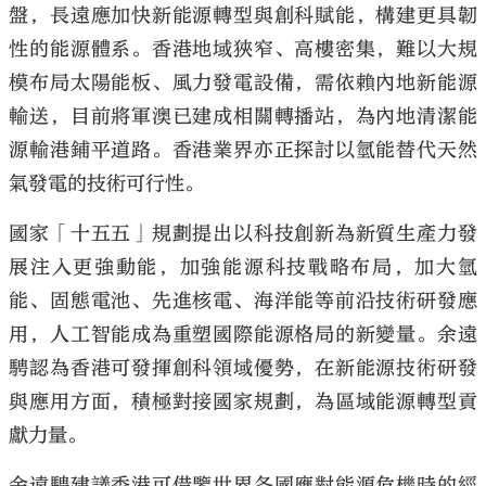
盤，長遠應加快新能源轉型與創科賦能，構建更具韌
性的能源體系。香港地域狹窄、高樓密集，難以大規
模布局太陽能板、風力發電設備，需依賴內地新能源
輸送，目前將軍澳已建成相關轉播站，為內地清潔能
源輸港鋪平道路。香港業界亦正探討以氫能替代天然
氣發電的技術可行性。
國家「十五五」規劃提出以科技創新為新質生產力發
展注入更強動能，加強能源科技戰略布局，加大氫
能、固態電池、先進核電、海洋能等前沿技術研發應
用，人工智能成為重塑國際能源格局的新變量。余遠
騁認為香港可發揮創科領域優勢，在新能源技術研發
與應用方面，積極對接國家規劃，為區域能源轉型貢
獻力量。
余遠騁建議香港可借鑒世界各國應對能源危機時的經