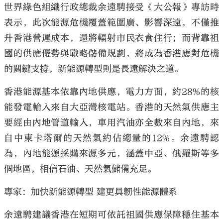
世界綠色組織行政總裁余遠騁接受《大公報》專訪時
表示，此次能源危機覆蓋範圍廣、影響深遠，不僅推
升香港營運成本，還將輻射市民衣食住行；而背靠祖
國的供應優勢與戰略儲備規劃，將成為香港應對危機
的關鍵支撐，新能源轉型則是長遠解決之道。
香港能源基本依靠內地供應，電力方面，約28%的核
能發電輸入來自大亞灣核電站。香港的天然氣供應主
要經由內地管道輸入，車用汽油亦全數來自內地，來
自中東卡塔爾的天然氣約佔總量的12%。余遠騁認
為，內地能源採購來源多元，涵蓋中亞、俄羅斯等多
個地區，相信石油、天然氣儲備充足。
專家：加快新能源轉型 建更具韌性能源體系
余遠騁建議香港在短期可依託祖國供應保障穩住基本