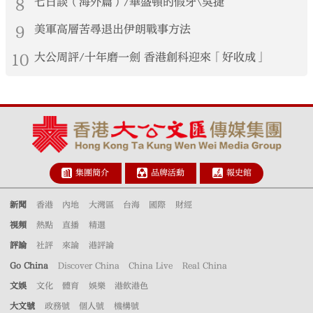
8
七日談（海外篇）/華盛頓的假牙\吳捷
9
美軍高層苦尋退出伊朗戰事方法
10
大公周評/十年磨一劍 香港創科迎來「好收成」
集團簡介
品牌活動
報史館
新聞
香港
內地
大灣區
台海
國際
財經
視頻
熱點
直播
精選
評論
社評
來論
港評論
Go China
Discover China
China Live
Real China
文娛
文化
體育
娛樂
港飲港色
大文號
政務號
個人號
機構號