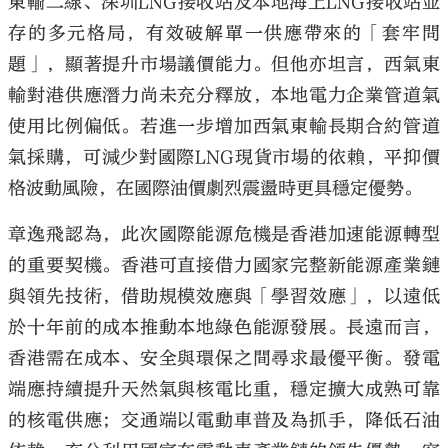
東輸二線、深圳LNG接收站及本地海上LNG接收站並
存的多元格局，有效破解單一供應帶來的「套牢問
題」，顯著提升市場議價能力。但他亦坦言，西氣東
輸對港供應潛力尚未充分釋放，本地電力企業管道氣
使用比例偏低。若進一步增加西氣東輸長期合約管道
氣採購，可減少對國際LNG現貨市場的依賴，平抑價
格波動風險，在國際油價劇烈震盪時更具穩定優勢。
章逸飛認為，此次國際能源危機是香港加速能源轉型
的重要契機。香港可直接借力國家完整新能源產業鏈
與領先技術，借助規模效應與「學習效應」，以遠低
於十年前的成本推動本地綠色能源發展。長遠而言，
香港需在成本、安全與環保之間尋求最優平衡。發電
端應持續提升天然氣與核電比重，穩定擴大成熟可靠
的核電供應；交通端以電動車普及為抓手，降低石油