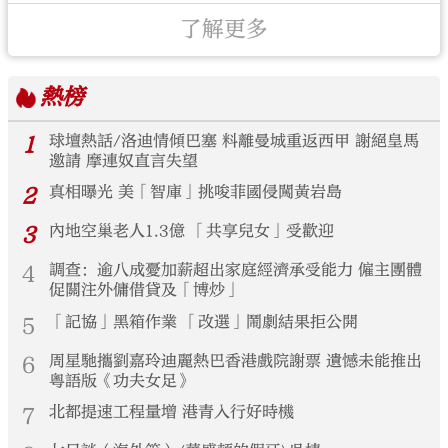
了解更多
熱榜
1
球壇熱話/洛迪情傾巴塞 料離曼城重返西甲 謝絕皇馬
邀請 摩連奴直言失望
2
真相曝光 美「智庫」挑唆菲國侵闖黃岩島
3
內地空巢老人1.3億 「共享兒女」受歡迎
4
調查：逾八成憂加薪超出家庭經濟承受能力 僱主團體
促關注外傭借貸及「博炒」
5
「記協」黑箱作業 「改選」鬧劇結果拒公開
6
周星馳攜劉嘉玲迪麗熱巴香港戲院謝票 遺憾未能推出
粵語版《功夫女足》
7
北都提速工程量增 港青入行好時機