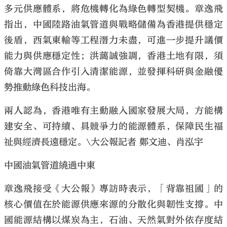
多元供應體系，將危機轉化為綠色轉型契機。章逸飛
指出，中國陸路油氣管道與戰略儲備為香港提供穩定
後盾，西氣東輸等工程潛力未盡，可進一步提升議價
能力與供應穩定性；洪藹誠強調，香港土地有限，須
倚靠大灣區合作引入清潔能源，並發揮科研與金融優
勢推動綠色科技出海。
兩人認為，香港唯有主動融入國家發展大局，方能構
建安全、可持續、具競爭力的能源體系，保障民生福
祉與經濟長遠穩定。\大公報記者 鄭文迪、肖泓宇
中國油氣管道繞過中東
章逸飛接受《大公報》專訪時表示，「背靠祖國」的
核心價值在於能源供應來源的分散化與韌性支撐。中
國能源結構以煤炭為主，石油、天然氣對外依存度結