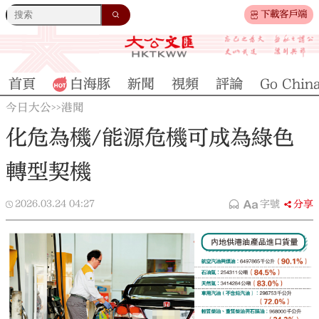
下載客戶端
首頁
白海豚
新聞
視頻
評論
Go Chin
今日大公
港聞
>>
化危為機/能源危機可成為綠色
轉型契機
2026.03.24
04:27
字號
分享