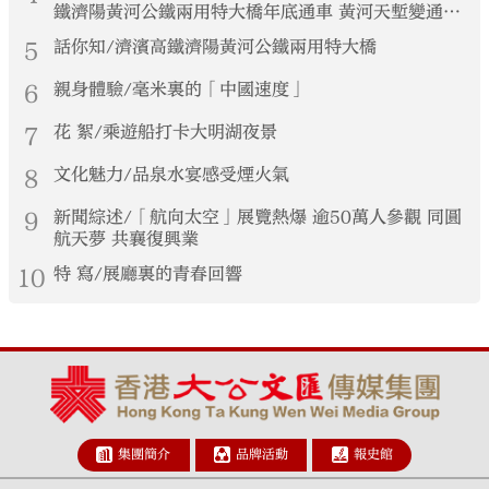
鐵濟陽黃河公鐵兩用特大橋年底通車 黃河天塹變通途
港生見證大國基建實力
5
話你知/濟濱高鐵濟陽黃河公鐵兩用特大橋
6
親身體驗/毫米裏的「中國速度」
7
花 絮/乘遊船打卡大明湖夜景
8
文化魅力/品泉水宴感受煙火氣
9
新聞綜述/「航向太空」展覽熱爆 逾50萬人參觀 同圓
航天夢 共襄復興業
10
特 寫/展廳裏的青春回響
集團簡介
品牌活動
報史館