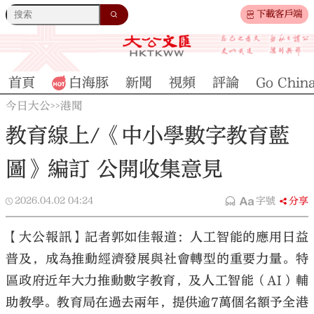
下載客戶端
首頁
白海豚
新聞
視頻
評論
Go Chin
今日大公
港聞
>>
教育線上/《中小學數字教育藍
圖》編訂 公開收集意見
2026.04.02
04:24
字號
分享
【大公報訊】記者郭如佳報道：人工智能的應用日益
普及，成為推動經濟發展與社會轉型的重要力量。特
區政府近年大力推動數字教育，及人工智能（AI）輔
助教學。教育局在過去兩年，提供逾7萬個名額予全港