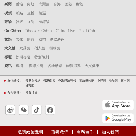
新聞
香港
內地
大灣區
台海
國際
財經
視頻
熱點
直播
精選
評論
社評
來論
港評論
Go China
Discover China
China Live
Real China
文娛
文化
體育
娛樂
港飲港色
大文號
政務號
個人號
機構號
專題
新聞專題
特別策劃
資訊
專欄+
資訊推薦
各地動態
港澳速遞
大文健康
友情鏈接：
香港商報網
香港衛視
香港經濟導報
星島環球網
中評網
海峽網
閩南網
台海網
合作夥伴：
投資甘肅
私隱政策聲明
聯繫我們
商務合作
加入我們