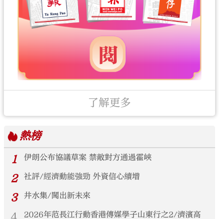
了解更多
熱榜
1
伊朗公布協議草案 禁敵對方通過霍峽
2
社評/經濟動能強勁 外資信心續增
3
井水集/闖出新未來
4
2026年范長江行動香港傳媒學子山東行之2/濟濱高