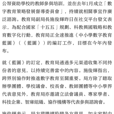
公帑資助學校的教師參與培訓，並在去年1月成立「數
字教育策略發展督導委員會」，持續就相關事宜作廣
泛諮詢。教育局副局長施俊輝昨日在社交平台發文表
示，為配合國家「十五五」規劃、科教興國戰略和教
大公文匯
育數字化行動，教育局正全速推進《中小學數字教育
藍圖》（《藍圖》）的編訂工作，目標在今年內發
布。
就《藍圖》的訂定，教育局通過多元渠道收集不同持
份者的意見，以持續完善當中的內容。施俊輝指出，
跨界別協作對推進數字教育至關重要。局方除了聽取
辦學團體、學校議會、校長會、教師團體等中小學界
代表意見外，教育局亦邀請立法會議員、專家學者、
科技企業、智庫組織、協作機構等代表參與諮詢會。
施俊輝表示，局方將繼續聆聽各方意見，如大家對中