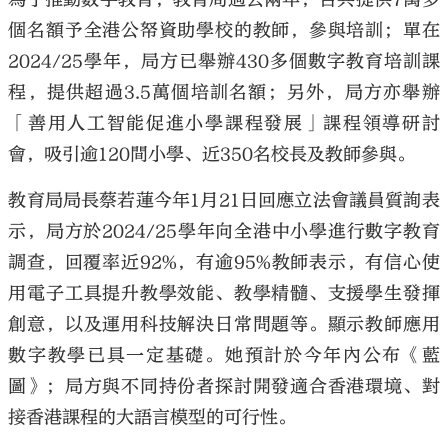
個名額予全港公帑資助學校的教師，參與培訓；單在
2024/25學年，局方已舉辦430多個數字教育培訓課
程，提供超過3.5萬個培訓名額；另外，局方亦舉辦
「善用人工智能促進小學課程發展」課程領導研討
會，吸引逾120間小學、近350名校長及教師參與。
教育局局長蔡若蓮今年1月21日回應立法會議員質詢表
示，局方於2024/25學年向全港中小學進行數字教育
調查，回覆率近92%，有逾95%教師表示，有信心使
用電子工具提升教學效能、教學精髓、支援學生發揮
創意，以及運用科技解決日常問題等。顯示教師應用
數字教學已具一定基礎。她預計於今年內公布《藍
圖》；局方與不同持份者探討開發適合香港環境、對
接香港課程的大語言模型的可行性。