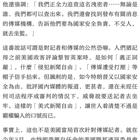
他還強調：「我們正全力追查這名洩密者……無論是
誰，我們都可以查出來。我們還會找到發布有關消息
的傳媒機構，告訴他們要為國家安全負責，不交人，
就去坐監。」
這番說話可謂是對記者和傳媒的公然恐嚇。人們猶記
得之前美國政客評論黎智英案時，是如何「義正詞
嚴」，什麼「侵犯新聞自由」、「傳媒遭受打壓」等
帽子信手拈來。但諷刺的是，如今特朗普又以國家安
全為由，批評國內媒體的報道，更甚者，還在未經任
何司法程序或審判的情況下，威脅說要送記者去坐
牢。這樣的「美式新聞自由」，讓世人看清楚不過是
霸權騙人的口號而已。
事實上，這也不是美國當局首次針對傳媒記者。就在
今年3月，由特朗普親自任命的美國聯邦通訊委員會