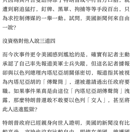
只因為其片言隻語得罪了特朗普或不符官方口脗，就
遭到窮追猛打，釘牌、黑單、拘捕等等手段百出，只
為求控制傳媒的一舉一動。試問，美國新聞何來自由
一說？
沒資格對他人說三道四
而今次事件更令美國感到尷尬的是，確實有記者主動
承認了自己率先報道美軍士兵失蹤，但這名記者據報
卻與以色列總理內塔尼亞胡關係密切，報道指其被視
為內塔尼亞胡的「傳聲筒」，還被邀請過出任政府要
職。如果事件果真是由這位「內塔尼亞胡傳聲筒」洩
露，那麼特朗普還敢不敢要以色列「交人」，甚至將
此人送進監獄？
特朗普政府已經親身向世人證明，美國的新聞沒有比