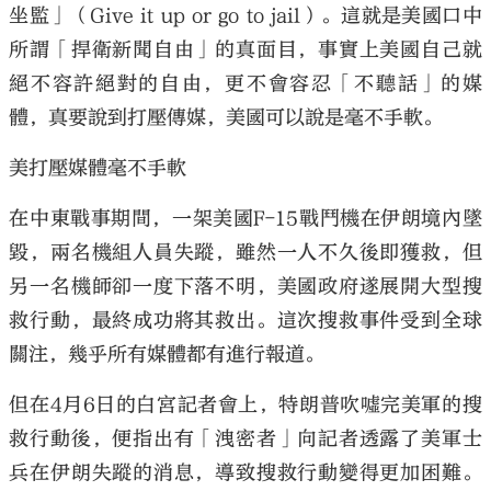
坐監」（Give it up or go to jail）。這就是美國口中
所謂「捍衛新聞自由」的真面目，事實上美國自己就
絕不容許絕對的自由，更不會容忍「不聽話」的媒
體，真要說到打壓傳媒，美國可以說是毫不手軟。
大公文匯
美打壓媒體毫不手軟
在中東戰事期間，一架美國F-15戰鬥機在伊朗境內墜
毀，兩名機組人員失蹤，雖然一人不久後即獲救，但
另一名機師卻一度下落不明，美國政府遂展開大型搜
救行動，最終成功將其救出。這次搜救事件受到全球
關注，幾乎所有媒體都有進行報道。
但在4月6日的白宮記者會上，特朗普吹噓完美軍的搜
救行動後，便指出有「洩密者」向記者透露了美軍士
兵在伊朗失蹤的消息，導致搜救行動變得更加困難。