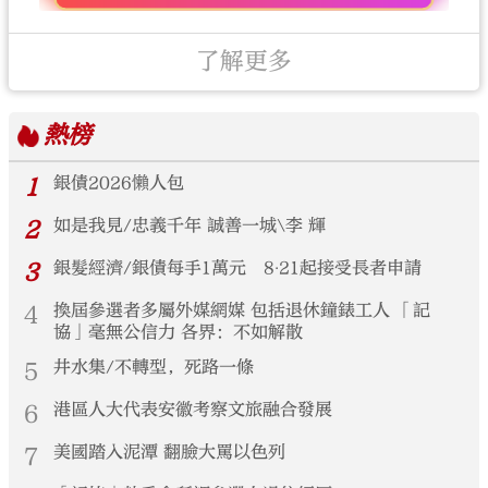
了解更多
熱榜
1
銀債2026懶人包
2
如是我見/忠義千年 誠善一城\李 輝
3
銀髮經濟/銀債每手1萬元 8‧21起接受長者申請
4
換屆參選者多屬外媒網媒 包括退休鐘錶工人 「記
協」毫無公信力 各界：不如解散
5
井水集/不轉型，死路一條
6
港區人大代表安徽考察文旅融合發展
7
美國踏入泥潭 翻臉大罵以色列