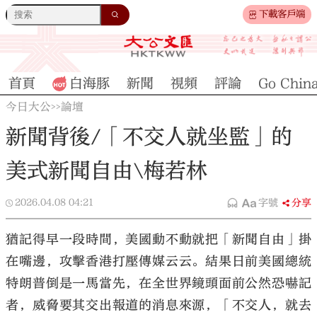
下載客戶端
首頁
白海豚
新聞
視頻
評論
Go Chin
今日大公
論壇
>>
新聞背後/「不交人就坐監」的
美式新聞自由\梅若林
2026.04.08
04:21
字號
分享
猶記得早一段時間，美國動不動就把「新聞自由」掛
在嘴邊，攻擊香港打壓傳媒云云。結果日前美國總統
特朗普倒是一馬當先，在全世界鏡頭面前公然恐嚇記
者，威脅要其交出報道的消息來源，「不交人，就去