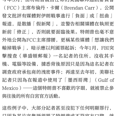
（FCC）主席布倫丹·卡爾（Brendan Carr），公開
發文批評有媒體對伊朗戰事進行「負面」或「扭曲」
報道，是散播「假新聞」，並警告相關媒體在執照更
新前「修正」，否則就要面臨後果。特朗普也毫不意
外地公開為FCC主席撐腰，更稱某些媒體「想讓我們
輸掉戰爭」，暗示應以判國罪起訴；今年1月，FBI突
擊搜查《華盛頓郵報》一名記者的住所，沒收其手
機、電腦等設備，據悉背後原因只是因為這名記者在
調查政府承包商的洩密事件；再遠至去年初，美聯社
記者只因為在報道中使用了「墨西哥灣」（Gulf of
Mexico）——這個特朗普不喜歡的字眼，就被禁止參
與往後的所有白宮官方活動。
這些例子中，大部分記者甚至沒犯下任何明顯罪行，