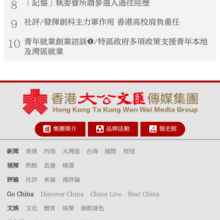
8
「記協」執委會所謂參選人過往經歷
9
社評/發揮創科主力軍作用 香港高校肩負重任
10
青年就業創業訪談❶/特區政府多項政策支援青年本地
及灣區就業
集團簡介
品牌活動
報史館
新聞
香港
內地
大灣區
台海
國際
財經
視頻
熱點
直播
精選
評論
社評
來論
港評論
Go China
Discover China
China Live
Real China
文娛
文化
體育
娛樂
港飲港色