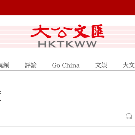
視頻
評論
Go China
文娛
大文
債