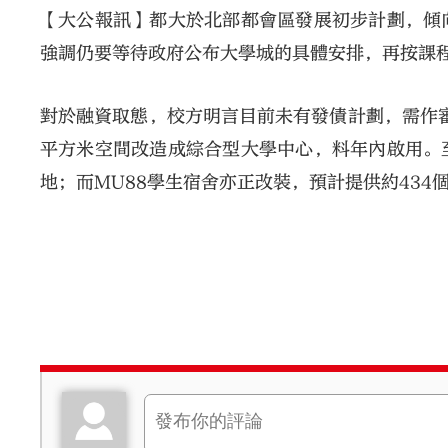
【大公報訊】都大於北部都會區發展初步計劃，傾
強調仍要等待政府公布大學城的具體安排，再按課
對於融資取態，校方明言目前未有發債計劃，需作審
平方米空間改造成綜合型大學中心，料年內啟用。
地；而MU88學生宿舍亦正改裝，預計提供約434