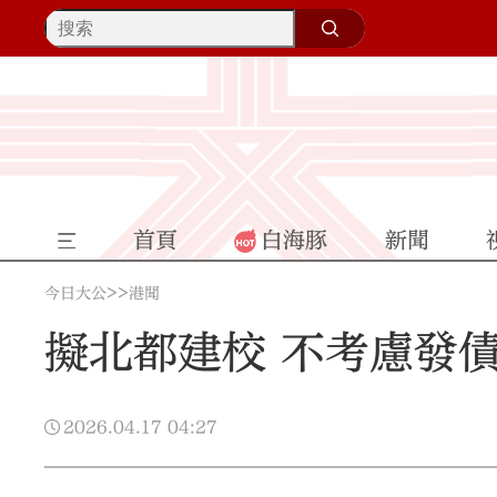
首頁
白海豚
新聞
>>
今日大公
港聞
擬北都建校 不考慮發
2026.04.17
04:27