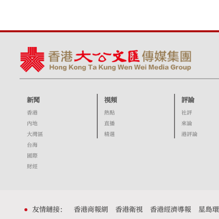
新聞
視頻
評論
香港
熱點
社評
內地
直播
來論
大灣區
精選
港評論
台海
國際
財經
友情鏈接：
香港商報網
香港衛視
香港經濟導報
星島環