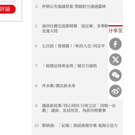
4
伊朗公布協議草案 禁敵對方通過霍峽
評論
5
兩岸社團交流節開幕 張志軍：多帶動台胞
分享至
走進大陸
6
七日談（香港篇）/秋的人生\何志平
7
「啟德足球黃金周」號召力強勁
8
井水集/闖出新未來
9
議員新故事/同心同向 行政立法「同唱一台
戲」 議員：急民所急，為街坊辦實事
10
鄧炳強：「記協」換屆黑箱作業 毫無公信力