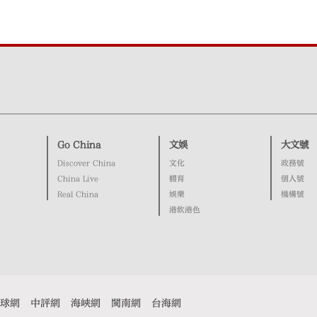
Go China
文娛
大文號
Discover China
文化
政務號
China Live
體育
個人號
Real China
娛樂
機構號
港飲港色
球網
中評網
海峽網
閩南網
台海網