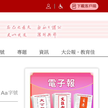
下載客戶端
號
專題
資訊
大公報·教育佳
字號