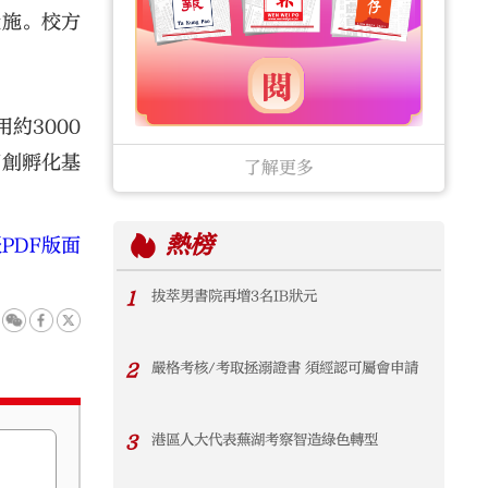
設施。校方
約3000
初創孵化基
了解更多
熱榜
PDF版面
1
拔萃男書院再增3名IB狀元
2
嚴格考核/考取拯溺證書 須經認可屬會申請
3
港區人大代表蕪湖考察智造綠色轉型