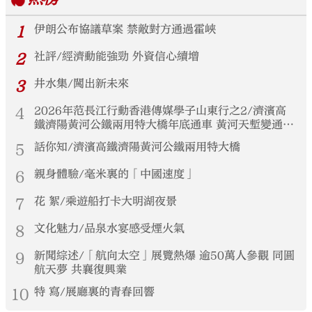
1
伊朗公布協議草案 禁敵對方通過霍峽
2
社評/經濟動能強勁 外資信心續增
3
井水集/闖出新未來
4
2026年范長江行動香港傳媒學子山東行之2/濟濱高
鐵濟陽黃河公鐵兩用特大橋年底通車 黃河天塹變通途
港生見證大國基建實力
5
話你知/濟濱高鐵濟陽黃河公鐵兩用特大橋
6
親身體驗/毫米裏的「中國速度」
7
花 絮/乘遊船打卡大明湖夜景
8
文化魅力/品泉水宴感受煙火氣
9
新聞綜述/「航向太空」展覽熱爆 逾50萬人參觀 同圓
航天夢 共襄復興業
10
特 寫/展廳裏的青春回響