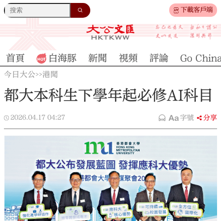
下載客戶端
首頁
白海豚
新聞
視頻
評論
Go Chin
今日大公
港聞
>>
都大本科生下學年起必修AI科目
2026.04.17
04:27
字號
分享