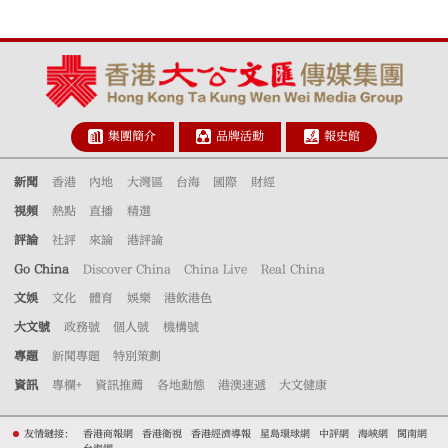
集團簡介
品牌活動
報史館
新聞
香港
內地
大灣區
台海
國際
財經
視頻
熱點
直播
精選
評論
社評
來論
港評論
Go China
Discover China
China Live
Real China
文娛
文化
體育
娛樂
港飲港色
大文號
政務號
個人號
機構號
專題
新聞專題
特別策劃
資訊
專欄+
資訊推薦
各地動態
港澳速遞
大文健康
友情鏈接：
香港商報網
香港衛視
香港經濟導報
星島環球網
中評網
海峽網
閩南網