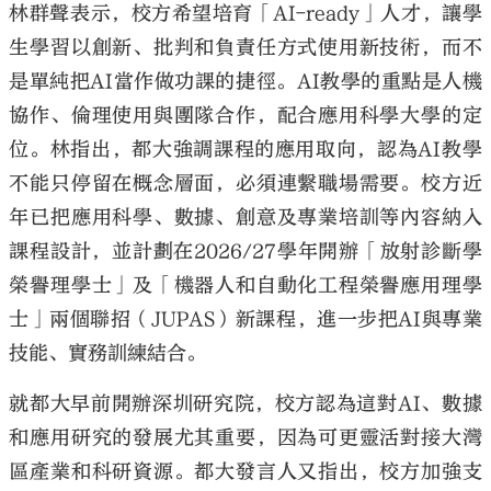
林群聲表示，校方希望培育「AI-ready」人才，讓學
生學習以創新、批判和負責任方式使用新技術，而不
是單純把AI當作做功課的捷徑。AI教學的重點是人機
協作、倫理使用與團隊合作，配合應用科學大學的定
位。林指出，都大強調課程的應用取向，認為AI教學
不能只停留在概念層面，必須連繫職場需要。校方近
年已把應用科學、數據、創意及專業培訓等內容納入
課程設計，並計劃在2026/27學年開辦「放射診斷學
榮譽理學士」及「機器人和自動化工程榮譽應用理學
士」兩個聯招（JUPAS）新課程，進一步把AI與專業
技能、實務訓練結合。
就都大早前開辦深圳研究院，校方認為這對AI、數據
和應用研究的發展尤其重要，因為可更靈活對接大灣
區產業和科研資源。都大發言人又指出，校方加強支