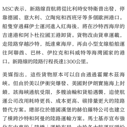
MSC表示，新路線首航將從比利時安特衛普出發，停
靠德國、意大利、立陶宛和西班牙等多個歐洲港口。
船隻穿過蘇伊士運河進入紅海後，將在沙特西海岸的
吉達港和阿卜杜拉國王港卸貨。貨物改由貨車運載，
走陸路穿越沙特，抵達東海岸，再由小型支線船舶運
往阿聯酋、巴林、伊拉克和科威特等海灣國家的港
口。新路線的陸路行程長達1300公里。
美媒指出，這些貨物原本可以自由通過霍爾木茲海
峽。但由於美以伊衝突爆發、美國對伊朗實施海上封
鎖，該海峽通航受限，多艘油輪和貨船遇襲，迫使航
運公司改用耗時更長、成本更高、碳排量更大的陸路
替代方案。總部位於德國漢堡的赫伯羅特公司也建立
了橫跨沙特和阿曼的陸路運輸方案。馬士基亦宣布強