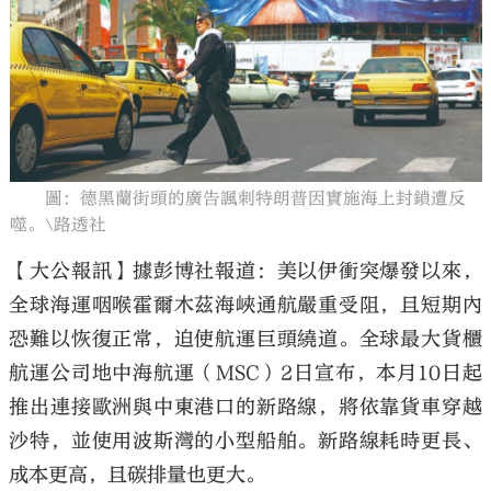
大公文匯
圖：德黑蘭街頭的廣告諷刺特朗普因實施海上封鎖遭反
噬。\路透社
【大公報訊】據彭博社報道：美以伊衝突爆發以來，
全球海運咽喉霍爾木茲海峽通航嚴重受阻，且短期內
恐難以恢復正常，迫使航運巨頭繞道。全球最大貨櫃
航運公司地中海航運（MSC）2日宣布，本月10日起
推出連接歐洲與中東港口的新路線，將依靠貨車穿越
沙特，並使用波斯灣的小型船舶。新路線耗時更長、
成本更高，且碳排量也更大。