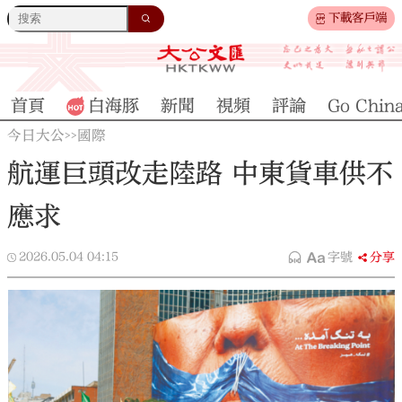
下載客戶端
首頁
白海豚
新聞
視頻
評論
Go Chin
今日大公
國際
>>
航運巨頭改走陸路 中東貨車供不
應求
2026.05.04
04:15
字號
分享