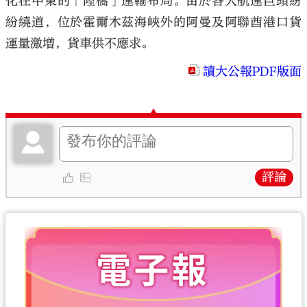
化在中東的「陸橋」運輸布局。由於各大航運巨頭紛
紛繞道，位於霍爾木茲海峽外的阿曼及阿聯酋港口貨
運量激增，貨車供不應求。
讀大公報PDF版面
評論