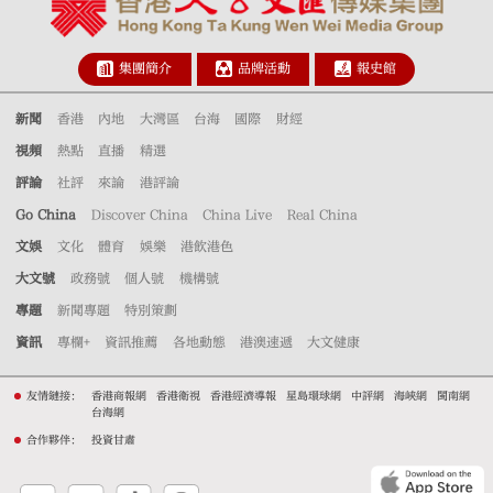
集團簡介
品牌活動
報史館
新聞
香港
內地
大灣區
台海
國際
財經
視頻
熱點
直播
精選
評論
社評
來論
港評論
Go China
Discover China
China Live
Real China
文娛
文化
體育
娛樂
港飲港色
大文號
政務號
個人號
機構號
專題
新聞專題
特別策劃
資訊
專欄+
資訊推薦
各地動態
港澳速遞
大文健康
友情鏈接：
香港商報網
香港衛視
香港經濟導報
星島環球網
中評網
海峽網
閩南網
台海網
合作夥伴：
投資甘肅