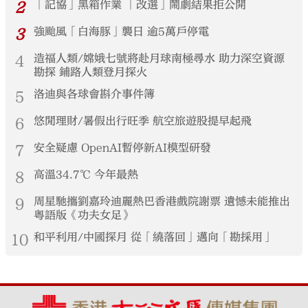
2
「記協」黑箱作業 「改選」鬧劇結果拒公開
3
強颱風「白海豚」襲日 逾5萬戶停電
4
造福人類/嫦娥七號將赴月球南極尋水 助力深空資源
勘探 鋪路人類登月探火
5
洛迪與各球會斟介事件簿
6
悠閒理財/暑假出行旺季 航空旅遊股提早起飛
7
安全疑慮 OpenAI暫停新AI模型研發
8
高溫34.7℃ 今年最熱
9
周星馳攜劉嘉玲迪麗熱巴香港戲院謝票 遺憾未能推出
粵語版《功夫女足》
10
和平利用/中國探月 從「繞落回」邁向「勘採用」