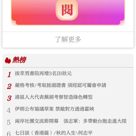
了解更多
熱榜
1
拔萃男書院再增3名IB狀元
2
嚴格考核/考取拯溺證書 須經認可屬會申請
3
港區人大代表蕪湖考察智造綠色轉型
4
伊朗公布協議草案 禁敵對方通過霍峽
5
兩岸社團交流節開幕 張志軍：多帶動台胞走進大陸
6
七日談（香港篇）/秋的人生\何志平