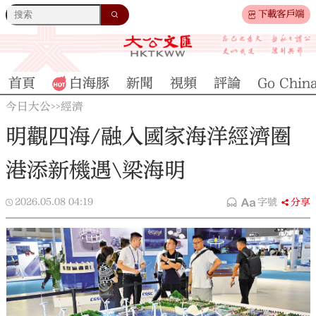
下載客戶端
首頁
白海豚
新聞
視頻
評論
Go Chin
今日大公
經濟
>>
明觀四海/融入國家海洋經濟圈
港添新機遇\梁海明
2026.05.08
04:19
字號
分享