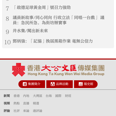
7
「啟德足球黃金周」號召力強勁
8
議員新故事/同心同向 行政立法「同唱一台戲」 議
員：急民所急，為街坊辦實事
9
井水集/闖出新未來
10
鄧炳強：「記協」換屆黑箱作業 毫無公信力
集團簡介
品牌活動
報史館
新聞
香港
內地
大灣區
台海
國際
財經
視頻
熱點
直播
精選
評論
社評
來論
港評論