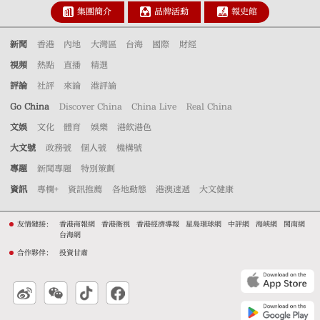
集團簡介
品牌活動
報史館
新聞
香港
內地
大灣區
台海
國際
財經
視頻
熱點
直播
精選
評論
社評
來論
港評論
Go China
Discover China
China Live
Real China
文娛
文化
體育
娛樂
港飲港色
大文號
政務號
個人號
機構號
專題
新聞專題
特別策劃
資訊
專欄+
資訊推薦
各地動態
港澳速遞
大文健康
友情鏈接：
香港商報網
香港衛視
香港經濟導報
星島環球網
中評網
海峽網
閩南網
台海網
合作夥伴：
投資甘肅