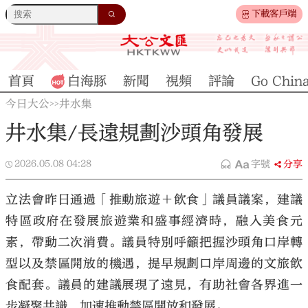
下載客戶端
首頁
白海豚
新聞
視頻
評論
Go Chin
今日大公
井水集
>>
井水集/長遠規劃沙頭角發展
2026.05.08
04:28
字號
分享
立法會昨日通過「推動旅遊＋飲食」議員議案，建議
特區政府在發展旅遊業和盛事經濟時，融入美食元
素，帶動二次消費。議員特別呼籲把握沙頭角口岸轉
型以及禁區開放的機遇，提早規劃口岸周邊的文旅飲
食配套。議員的建議展現了遠見，有助社會各界進一
步凝聚共識，加速推動禁區開放和發展。