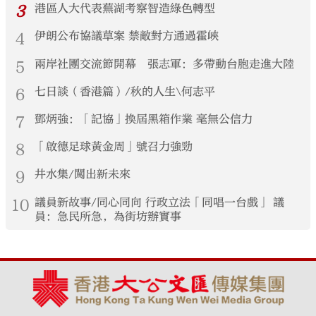
3
港區人大代表蕪湖考察智造綠色轉型
4
伊朗公布協議草案 禁敵對方通過霍峽
5
兩岸社團交流節開幕 張志軍：多帶動台胞走進大陸
6
七日談（香港篇）/秋的人生\何志平
7
鄧炳強：「記協」換屆黑箱作業 毫無公信力
8
「啟德足球黃金周」號召力強勁
9
井水集/闖出新未來
10
議員新故事/同心同向 行政立法「同唱一台戲」 議
員：急民所急，為街坊辦實事