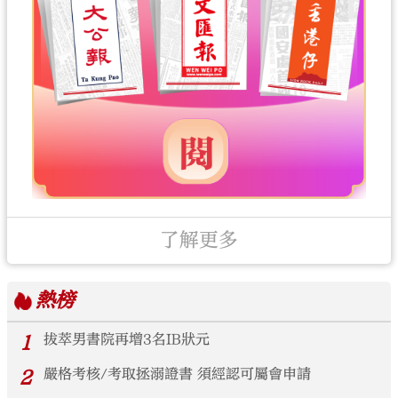
了解更多
熱榜
1
拔萃男書院再增3名IB狀元
2
嚴格考核/考取拯溺證書 須經認可屬會申請