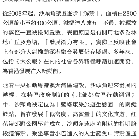
從2008年起，沙頭角禁區逐步「解禁」，面積由2800
公頃縮小至約400公頃，減幅達八成五。不過，被釋放
的禁區一直被投閒置散，表面原因是有關用地多為林
大公文匯
地山丘及魚塘，「發展潛力有限」，實際上反映社會
上有部分人對推動深港融合發展仍存疑慮。多年來，
包括《大公報》在內的社會各界積極呼籲加速開發，
為香港發展注入新動能。
隨着中央推動粵港澳大灣區建設，沙頭角迎來發展的
轉機。在特區政府制訂的《北部都會區行動綱領》
中，沙頭角被定位為「藍綠康樂旅遊生態圈」的關鍵
節點，旨在發展「低密度、高質量」的文化旅遊。紅
花嶺郊野公園早前成立，沙頭角蓮麻坑附近的指明路
段獲解禁，乘坐專營小巴進入的人士豁免申請禁區通