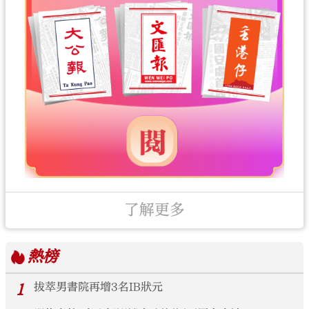
了解更多
熱榜
1
拔萃男書院再增3名IB狀元