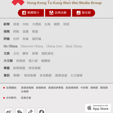
集團簡介
品牌活動
報史館
新聞
香港
內地
大灣區
台海
國際
財經
視頻
熱點
直播
精選
評論
社評
來論
港評論
Go China
Discover China
China Live
Real China
文娛
文化
體育
娛樂
港飲港色
大文號
政務號
個人號
機構號
專題
新聞專題
特別策劃
資訊
專欄+
資訊推薦
各地動態
港澳速遞
大文健康
友情鏈接：
香港商報網
香港衛視
香港經濟導報
星島環球網
中評網
海峽網
閩南網
台海網
合作夥伴：
投資甘肅