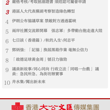
2
嚴格考核/考取拯溺證書 須經認可屬會申請
3
港區人大代表蕪湖考察智造綠色轉型
4
伊朗公布協議草案 禁敵對方通過霍峽
5
兩岸社團交流節開幕 張志軍：多帶動台胞走進大陸
6
七日談（香港篇）/秋的人生\何志平
7
鄧炳強：「記協」換屆黑箱作業 毫無公信力
8
「啟德足球黃金周」號召力強勁
9
議員新故事/同心同向 行政立法「同唱一台戲」 議
員：急民所急，為街坊辦實事
10
井水集/闖出新未來