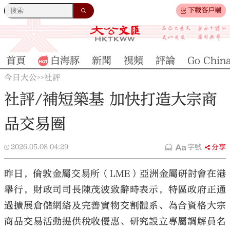
下載客戶端
首頁
白海豚
新聞
視頻
評論
Go Chin
今日大公
社評
>>
社評/補短築基 加快打造大宗商
品交易圈
2026.05.08
04:29
字號
分享
昨日，倫敦金屬交易所（LME）亞洲金屬研討會在港
舉行，財政司司長陳茂波致辭時表示，特區政府正通
過擴展倉儲網絡及完善實物交割體系、為合資格大宗
商品交易活動提供稅收優惠、研究設立專屬調解員名