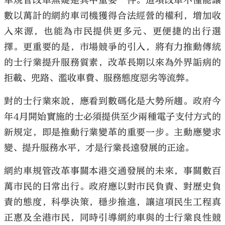
車規管改革無疑是其中重要一件。這項改革不僅能讓
數以萬計的網約車司機獲得合法經營的權利，增加收
入來源，也能為市民提供更多元、更便捷的出行選
擇。更重要的是，市場競爭的引入，將有力推動傳統
的士行業提升服務質素，改革長期以來為外界詬病的
拒載、兜路、濫收車費、服務態度惡劣等流弊。
對的士行業來說，應看到數碼化是大勢所趨。政府今
年4月開始實施的士必須提供至少兩種電子支付方式的
新規定，即是推動行業變革的重要一步。主動應變求
變、提升服務水平，才是行業長遠發展的正途。
網約車規管改革事關本港交通發展的未來，事關數百
萬市民的日常出行。政府應以對市民負責、對歷史負
責的態度，科學決策，穩步推進，讓這項民生工程真
正惠及全港市民，同時引導網約車與的士行業良性競