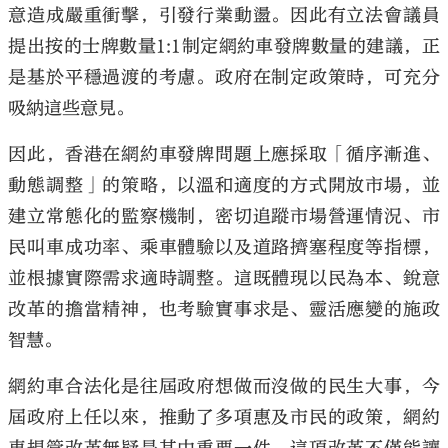
意造成嚴重衝擊，引發行業動盪。因此有立法會議員
提出按的士牌數量1:1制定網約車發牌數量的建議，正
是基於平穩過渡的考慮。政府在制定政策時，可充分
吸納這些意見。
因此，香港在網約車發牌問題上應採取「循序漸進、
動態調整」的策略，以溫和適度的方式開放市場，並
建立常態化的監察機制，密切追蹤市場營運情況、市
民叫車成功率、乘車體驗以及道路擠塞程度等指標，
並根據實際需求適時調整。這既體現以民為本、銳意
改革的擔當精神，也考驗實事求是、靈活應變的施政
智慧。
網約車合法化是往屆政府想做而沒做的民生大事，今
屆政府上任以來，推動了多項惠及市民的政策，網約