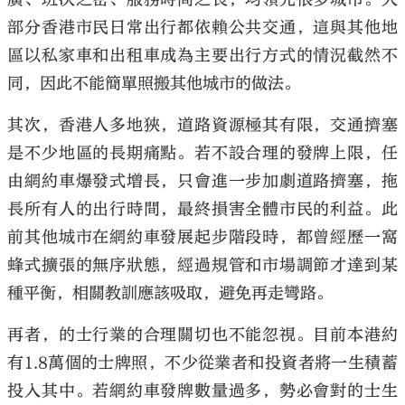
部分香港市民日常出行都依賴公共交通，這與其他地
區以私家車和出租車成為主要出行方式的情況截然不
同，因此不能簡單照搬其他城市的做法。
其次，香港人多地狹，道路資源極其有限，交通擠塞
是不少地區的長期痛點。若不設合理的發牌上限，任
由網約車爆發式增長，只會進一步加劇道路擠塞，拖
長所有人的出行時間，最終損害全體市民的利益。此
前其他城市在網約車發展起步階段時，都曾經歷一窩
蜂式擴張的無序狀態，經過規管和市場調節才達到某
種平衡，相關教訓應該吸取，避免再走彎路。
再者，的士行業的合理關切也不能忽視。目前本港約
有1.8萬個的士牌照，不少從業者和投資者將一生積蓄
投入其中。若網約車發牌數量過多，勢必會對的士生