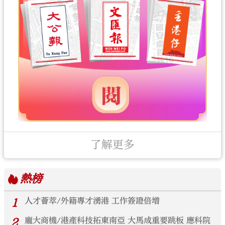
了解更多
熱榜
1
人才薈萃/外籍專才湧港 工作簽證倍增
2
龐大商機/港產科技拓東南亞 大馬成重要跳板 應科院