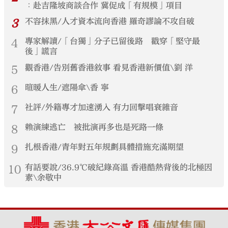
︰赴吉隆坡商談合作 冀促成「有規模」項目
3
不容抹黑/人才資本流向香港 羅奇謬論不攻自破
4
專家解讀/「台獨」分子已留後路 戳穿「堅守最
後」謊言
5
觀香港/告別舊香港敘事 看見香港新價值\劉 洋
6
暄暖人生/遮陽傘\香 寧
7
社評/外籍專才加速湧入 有力回擊唱衰雜音
8
賴演練逃亡 被批演再多也是死路一條
9
扎根香港/青年對五年規劃具體措施充滿期望
10
有話要說/36.9℃破紀錄高溫 香港酷熱背後的北極因
素\余敬中