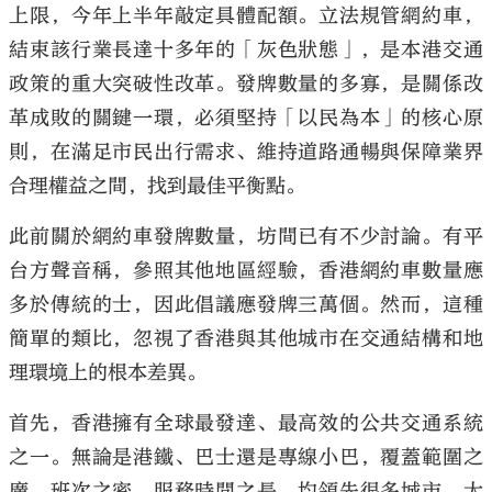
上限，今年上半年敲定具體配額。立法規管網約車，
結束該行業長達十多年的「灰色狀態」，是本港交通
政策的重大突破性改革。發牌數量的多寡，是關係改
革成敗的關鍵一環，必須堅持「以民為本」的核心原
大公文匯
則，在滿足市民出行需求、維持道路通暢與保障業界
合理權益之間，找到最佳平衡點。
此前關於網約車發牌數量，坊間已有不少討論。有平
台方聲音稱，參照其他地區經驗，香港網約車數量應
多於傳統的士，因此倡議應發牌三萬個。然而，這種
簡單的類比，忽視了香港與其他城市在交通結構和地
理環境上的根本差異。
首先，香港擁有全球最發達、最高效的公共交通系統
之一。無論是港鐵、巴士還是專線小巴，覆蓋範圍之
廣、班次之密、服務時間之長，均領先很多城市。大