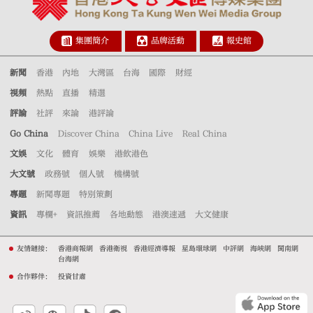
集團簡介
品牌活動
報史館
新聞
香港
內地
大灣區
台海
國際
財經
視頻
熱點
直播
精選
評論
社評
來論
港評論
Go China
Discover China
China Live
Real China
文娛
文化
體育
娛樂
港飲港色
大文號
政務號
個人號
機構號
專題
新聞專題
特別策劃
資訊
專欄+
資訊推薦
各地動態
港澳速遞
大文健康
友情鏈接：
香港商報網
香港衛視
香港經濟導報
星島環球網
中評網
海峽網
閩南網
台海網
合作夥伴：
投資甘肅