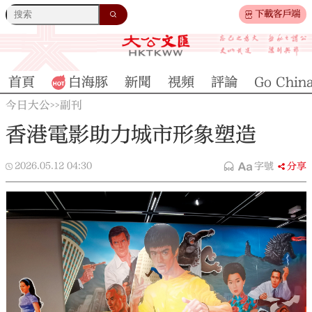
下載客戶端
首頁
白海豚
新聞
視頻
評論
Go Chin
今日大公
副刊
>>
香港電影助力城市形象塑造
2026.05.12
04:30
字號
分享