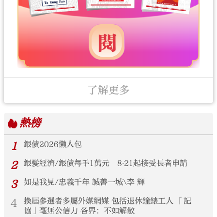
了解更多
熱榜
1
銀債2026懶人包
2
銀髮經濟/銀債每手1萬元 8‧21起接受長者申請
3
如是我見/忠義千年 誠善一城\李 輝
4
換屆參選者多屬外媒網媒 包括退休鐘錶工人 「記
協」毫無公信力 各界：不如解散