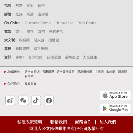
視頻
熱點
直播
精選
評論
社評
來論
港評論
Go China
Discover China
China Live
Real China
文娛
文化
體育
娛樂
港飲港色
大文號
政務號
個人號
機構號
專題
新聞專題
特別策劃
資訊
專欄+
資訊推薦
各地動態
港澳速遞
大文健康
友情鏈接：
香港商報網
香港衛視
香港經濟導報
星島環球網
中評網
海峽網
閩南網
台海網
合作夥伴：
投資甘肅
私隱政策聲明
聯繫我們
商務合作
加入我們
香港大公文匯傳媒集團有限公司版權所有