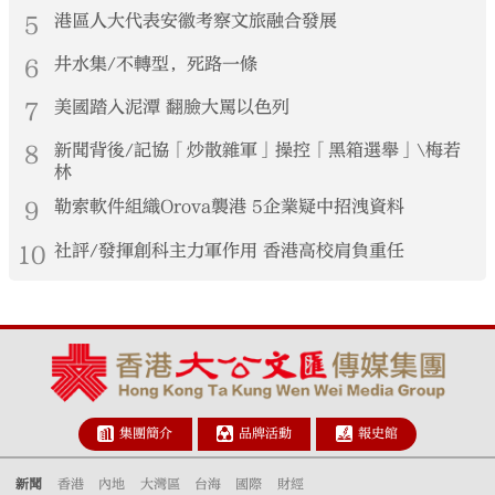
5
港區人大代表安徽考察文旅融合發展
6
井水集/不轉型，死路一條
7
美國踏入泥潭 翻臉大罵以色列
8
新聞背後/記協「炒散雜軍」操控「黑箱選舉」\梅若
林
9
勒索軟件組織Orova襲港 5企業疑中招洩資料
10
社評/發揮創科主力軍作用 香港高校肩負重任
集團簡介
品牌活動
報史館
新聞
香港
內地
大灣區
台海
國際
財經