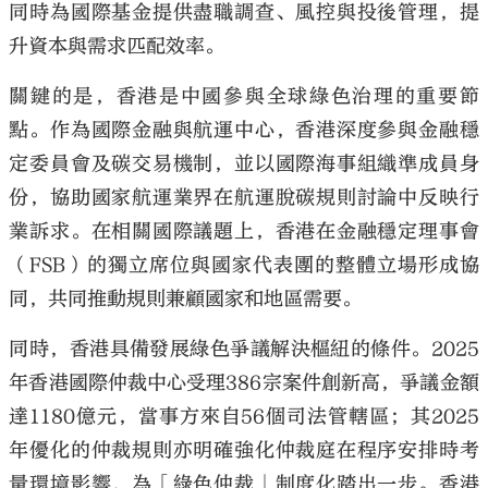
同時為國際基金提供盡職調查、風控與投後管理，提
升資本與需求匹配效率。
關鍵的是，香港是中國參與全球綠色治理的重要節
點。作為國際金融與航運中心，香港深度參與金融穩
定委員會及碳交易機制，並以國際海事組織準成員身
份，協助國家航運業界在航運脫碳規則討論中反映行
業訴求。在相關國際議題上，香港在金融穩定理事會
（FSB）的獨立席位與國家代表團的整體立場形成協
同，共同推動規則兼顧國家和地區需要。
同時，香港具備發展綠色爭議解決樞紐的條件。2025
年香港國際仲裁中心受理386宗案件創新高，爭議金額
達1180億元，當事方來自56個司法管轄區；其2025
年優化的仲裁規則亦明確強化仲裁庭在程序安排時考
量環境影響，為「綠色仲裁」制度化踏出一步。香港