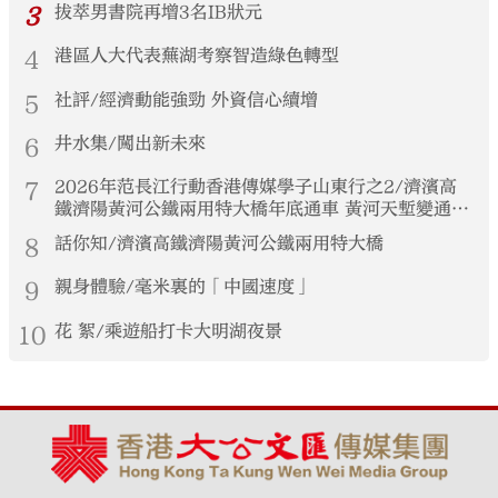
3
拔萃男書院再增3名IB狀元
4
港區人大代表蕪湖考察智造綠色轉型
5
社評/經濟動能強勁 外資信心續增
6
井水集/闖出新未來
7
2026年范長江行動香港傳媒學子山東行之2/濟濱高
鐵濟陽黃河公鐵兩用特大橋年底通車 黃河天塹變通途
港生見證大國基建實力
8
話你知/濟濱高鐵濟陽黃河公鐵兩用特大橋
9
親身體驗/毫米裏的「中國速度」
10
花 絮/乘遊船打卡大明湖夜景