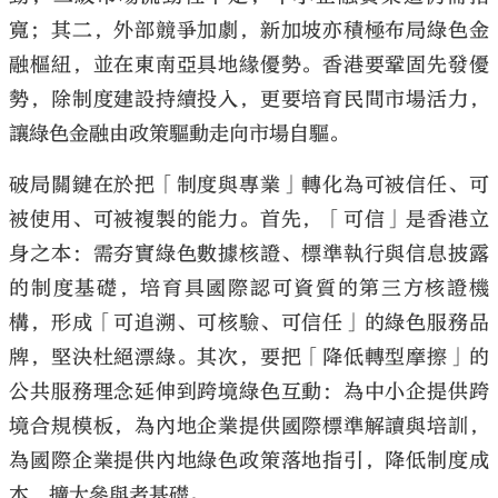
寬；其二，外部競爭加劇，新加坡亦積極布局綠色金
融樞紐，並在東南亞具地緣優勢。香港要鞏固先發優
勢，除制度建設持續投入，更要培育民間市場活力，
讓綠色金融由政策驅動走向市場自驅。
破局關鍵在於把「制度與專業」轉化為可被信任、可
被使用、可被複製的能力。首先，「可信」是香港立
身之本：需夯實綠色數據核證、標準執行與信息披露
的制度基礎，培育具國際認可資質的第三方核證機
構，形成「可追溯、可核驗、可信任」的綠色服務品
牌，堅決杜絕漂綠。其次，要把「降低轉型摩擦」的
公共服務理念延伸到跨境綠色互動：為中小企提供跨
境合規模板，為內地企業提供國際標準解讀與培訓，
為國際企業提供內地綠色政策落地指引，降低制度成
本，擴大參與者基礎。