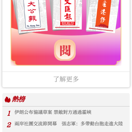
了解更多
熱榜
1
伊朗公布協議草案 禁敵對方通過霍峽
2
兩岸社團交流節開幕 張志軍：多帶動台胞走進大陸