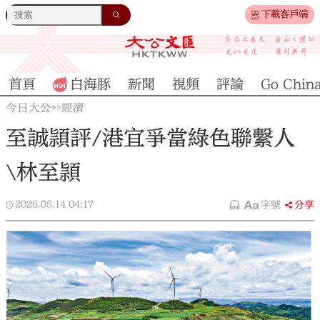
下載客戶端
首頁
白海豚
新聞
視頻
評論
Go Chin
今日大公
經濟
>>
至誠頴評/港宜爭當綠色聯繫人
\林至頴
2026.05.14
04:17
字號
分享