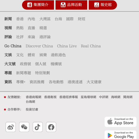
集團簡介
品牌活動
報史館
新聞
香港
內地
大灣區
台海
國際
財經
視頻
熱點
直播
精選
評論
社評
來論
港評論
Go China
Discover China
China Live
Real China
文娛
文化
體育
娛樂
港飲港色
大文號
政務號
個人號
機構號
專題
新聞專題
特別策劃
資訊
專欄+
資訊推薦
各地動態
港澳速遞
大文健康
友情鏈接：
香港商報網
香港衛視
香港經濟導報
星島環球網
中評網
海峽網
閩南網
台海網
合作夥伴：
投資甘肅