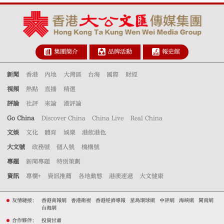
集團簡介
品牌活動
報史館
新聞
香港
內地
大灣區
台海
國際
財經
視頻
熱點
直播
精選
評論
社評
來論
港評論
Go China
Discover China
China Live
Real China
文娛
文化
體育
娛樂
港飲港色
大文號
政務號
個人號
機構號
專題
新聞專題
特別策劃
資訊
專欄+
資訊推薦
各地動態
港澳速遞
大文健康
友情鏈接：
香港商報網
香港衛視
香港經濟導報
星島環球網
中評網
海峽網
閩南網
台海網
合作夥伴：
投資甘肅