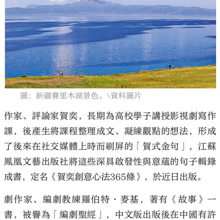
大公文匯
圖：新疆賽里木湖景色。\資料圖片
作家、評論家賀奕，長期為高校學子講授影視劇寫作
課，後產生將課程整理成文、凝練觀點的想法，形成
了後來在社交媒體上時而刷屏的「賀式金句」，江蘇
鳳凰文藝出版社將這些深具啟發性與意蘊的句子輯錄
成書，定名《賀奕創意心法365條》，於近日出版。
劇作家、編劇教練羅伯特·麥基，著有《故事》一
書，被譽為「編劇聖經」，中文版出版後在中國有許