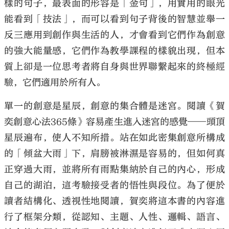
樣的句子，最表面的形容是「金句」，用實用的眼光
能看到「技法」，而可以看到句子背後的智慧並舉一
反三應用到創作與生活的人，才會看到它們作為創意
的強大能量感，它們作為教學課程的樣貌出現，但本
質上卻是一位思考者將自身與世界聯繫起來的終極經
驗，它們適用於所有人。
單一的創意是星辰，創意的集合體是迷宮。閱讀《賀
奕創意心法365條》容易產生進入迷宮的感覺——頭頂
星辰遍布，使人不知所措。站在如此密集創意所構成
的「傾盆大雨」下，肩膀被淋濕是容易的，但如何真
正穿過大雨，並將所有雨點集納於自己的內心，形成
自己的湖泊，這考驗接受者的悟性與段位。為了便於
讀者結構化、透視性地閱讀，賀奕將這本書的內容進
行了框架分類，從認知、主題、人性、邏輯、語言、