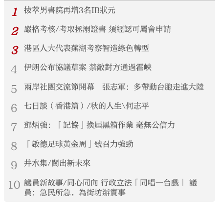
1
拔萃男書院再增3名IB狀元
2
嚴格考核/考取拯溺證書 須經認可屬會申請
3
港區人大代表蕪湖考察智造綠色轉型
4
伊朗公布協議草案 禁敵對方通過霍峽
5
兩岸社團交流節開幕 張志軍：多帶動台胞走進大陸
6
七日談（香港篇）/秋的人生\何志平
7
鄧炳強：「記協」換屆黑箱作業 毫無公信力
8
「啟德足球黃金周」號召力強勁
9
井水集/闖出新未來
10
議員新故事/同心同向 行政立法「同唱一台戲」 議
員：急民所急，為街坊辦實事