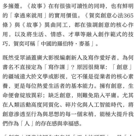
多擁躉。《故事》在有很強可讀性的同時，也有鮮明
的「拿過來就用」的實用價值。《賀奕創意心法365
條》與《故事》異曲同工，都在強調創意的核心作
用，以及將生活、情感、才華等融入創作範式的技
巧，賀奕可稱「中國的羅伯特·麥基」。
既然受眾涵蓋廣大影視編劇新人及寫作愛好者，為何
書名不直接定為「寫作課」？原因很簡單：「創意」
的疆域遠大於文學或影視，它不僅是從業者的核心素
養，更是每位熱愛生活者的基本能力。擁有創意，生
命便會綻放異彩；缺乏創意，則難免陷入平庸。尤其
在人類活動高度同質化、碎片化與人工智能時代，將
創意滲透至行為與思想的每一個末梢，能極大提升我
們作為「人」的存在感與幸福感。