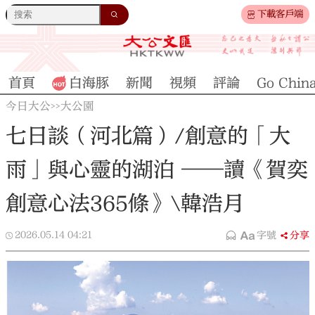
下載客戶端
首頁
白海豚
新聞
視頻
評論
Go Chin
今日大公
大公園
>>
七日談（河北篇）/創意的「大
雨」與心靈的湖泊 ——讀《賀奕
創意心法365條》\韓浩月
2026.05.14
04:21
字號
分享