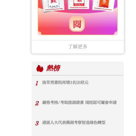
了解更多
熱榜
1
拔萃男書院再增3名IB狀元
2
嚴格考核/考取拯溺證書 須經認可屬會申請
3
港區人大代表蕪湖考察智造綠色轉型