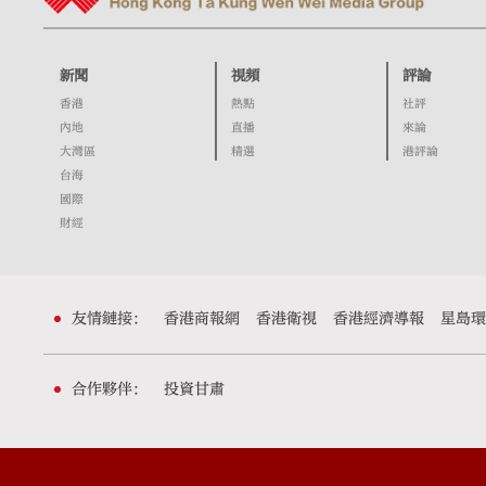
新聞
視頻
評論
香港
熱點
社評
內地
直播
來論
大灣區
精選
港評論
台海
國際
財經
友情鏈接：
香港商報網
香港衛視
香港經濟導報
星島環
合作夥伴：
投資甘肅