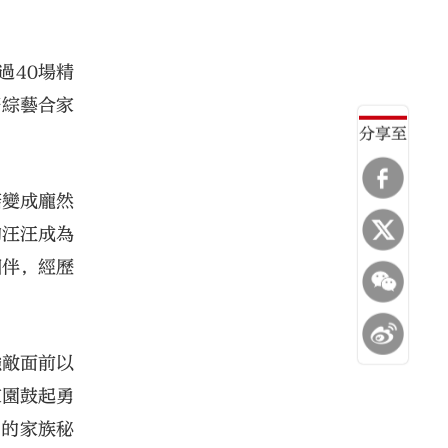
過40場精
際綜藝合家
分享至
菇變成龐然
狗汪汪成為
相伴，經歷
強敵面前以
家園鼓起勇
關的家族秘