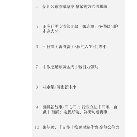
4
伊朗公布協議草案 禁敵對方通過霍峽
5
兩岸社團交流節開幕 張志軍：多帶動台胞
走進大陸
6
七日談（香港篇）/秋的人生\何志平
7
「啟德足球黃金周」號召力強勁
8
井水集/闖出新未來
9
議員新故事/同心同向 行政立法「同唱一台
戲」 議員：急民所急，為街坊辦實事
10
鄧炳強：「記協」換屆黑箱作業 毫無公信力