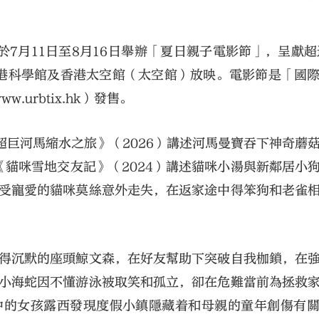
7月11日至8月16日舉辦「夏日親子電影節」，呈獻超
港科學館及香港太空館（太空館）放映。電影節是「國
urbtix.hk）發售。
超巨河馬縮水之旅》（2026）講述河馬曼寶吞下神奇蘑
貓咪雪地交友記》（2024）講述貓咪小湯與新鄰居小
備受寵愛的貓咪莫絲意外走失，在返家途中得笨狗和老雀
變得沉默的座頭鯨文森，在好友幫助下突破自我枷鎖，在
的小海蛇因不懂游泳被取笑和孤立，卻在危難當前為拯救
）中的女孩露西發現度假小鎮隱藏着和母親的童年創傷有