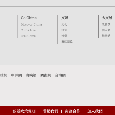
Go China
文娛
大文號
Discover China
文化
政務號
China Live
體育
個人號
Real China
娛樂
機構號
港飲港色
球網
中評網
海峽網
閩南網
台海網
私隱政策聲明
聯繫我們
商務合作
加入我們