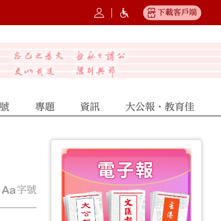
下載客戶端
號
專題
資訊
大公報·教育佳
字號