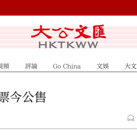
視頻
評論
Go China
文娛
大文
票今公售