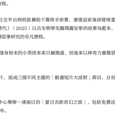
旅程。
在社交平台狗明星襄助下籌得手術費，康復返家後卻發現
代》（2025）以古生物學先驅瑪麗安寧的故事為藍本
懈從事研究的非凡歷程。
奇隱身粉末的小男孩本來只顧搗蛋，但後來以神奇力量儆
短片，組成三個不同主題的「動畫短片大派對」節目，分
娛中心舉辦一連兩日的「夏日光影奇幻之旅」，包括免費
布。