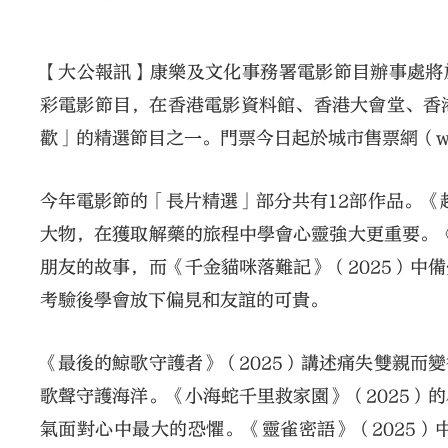
【大公報訊】康樂及文化事務署電影節目辦事處將於
彩電影節目，在香港電影資料館、香港大會堂、香
歡」的精選節目之一。門票今日起於城市售票網（www.
今年電影節的「長片精選」部分共有12部作品。《
大物，在獲取解藥的旅程中學會心靈強大更重要。《
朋友的故事，而《千金貓咪落難記》（2025）中
考驗後學會放下偏見和友誼的可貴。
《最後的鯨歌守護者》（2025）講述痛失雙親而
歌聲守護海洋。《小海蛇千里救家園》（2025）
氣面對心中最大的恐懼。《靈雀密語》（2025