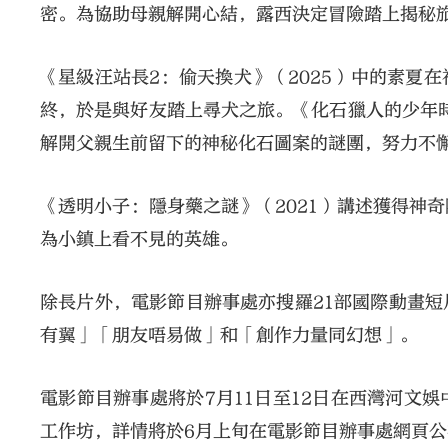
密。為協助母親解開心結，露西決定冒險踏上揭秘
《星級汪站長2：偷天換犬》（2025）中的素夏
終，於是與好友踏上尋犬之旅。《化石獵人的少年時
解開父親生前留下的神秘化石圖案的謎團，努力不
《透明小子：隱身藥之謎》（2021）講述獲得神
為小鎮上看不見的英雄。
除長片外，電影節目辦事處亦搜羅21部國際動畫
有翼」「朋友唔易做」和「創作力量同幻想」。
電影節目辦事處將於7月11日至12日在西灣河文
工作坊，詳情將於6月上旬在電影節目辦事處網頁公