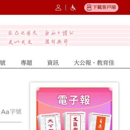
下載客戶端
號
專題
資訊
大公報·教育佳
字號