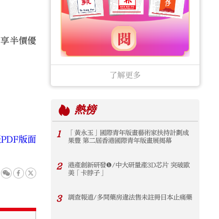
可享半價優
了解更多
熱榜
1
「黃永玉」國際青年版畫藝術家扶持計劃成
PDF版面
果豐 第二屆香港國際青年版畫展揭幕
2
港產創新研發❶/中大研量產3D芯片 突破歐
美「卡脖子」
3
調查報道/多間藥房違法售未註冊日本止痛藥