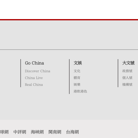
Go China
文娛
大文號
Discover China
文化
政務號
China Live
體育
個人號
Real China
娛樂
機構號
港飲港色
球網
中評網
海峽網
閩南網
台海網