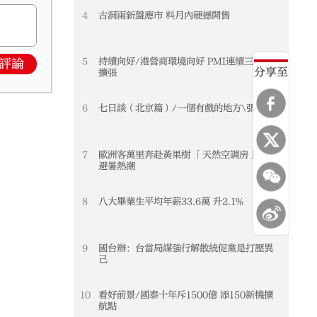
4
古洞兩新盤應市 料月內硬撼開售
5
持續向好/港營商環境向好 PMI連續三個月
評論
分享至
擴張
6
七日談（北京篇）/一個有戲的地方\張瑞田
7
歐洲客萬里奔赴黃果樹 「天然空調房」引爆
避暑熱潮
8
八大畢業生平均年薪33.6萬 升2.1%
9
國台辦：台當局謀強行解散統促黨是打壓異
己
10
看好前景/國泰十年斥1500億 添150新機擴
航點