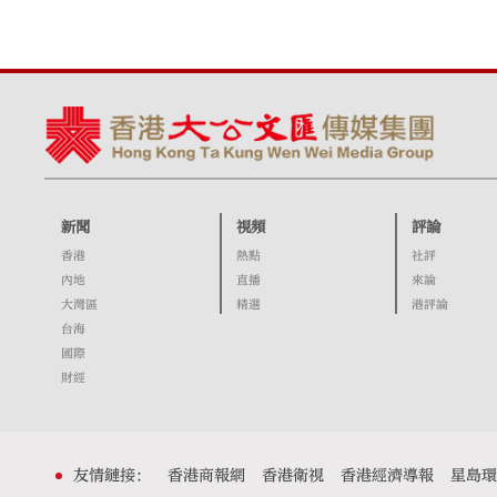
新聞
視頻
評論
香港
熱點
社評
內地
直播
來論
大灣區
精選
港評論
台海
國際
財經
友情鏈接：
香港商報網
香港衛視
香港經濟導報
星島環