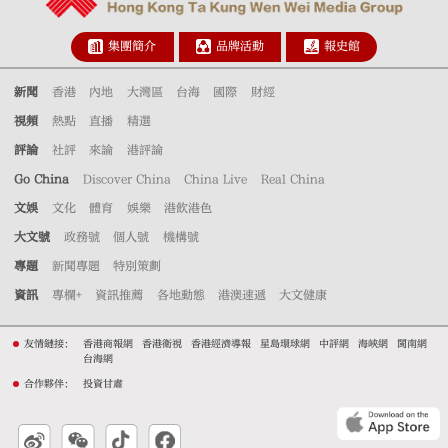
集團簡介
品牌活動
報史館
新聞
香港
內地
大灣區
台海
國際
財經
視頻
熱點
直播
精選
評論
社評
來論
港評論
Go China
Discover China
China Live
Real China
文娛
文化
體育
娛樂
港飲港色
大文號
政務號
個人號
機構號
專題
新聞專題
特別策劃
資訊
專欄+
資訊推薦
各地動態
港澳速遞
大文健康
友情鏈接：
香港商報網
香港衛視
香港經濟導報
星島環球網
中評網
海峽網
閩南網
台海網
合作夥伴：
投資甘肅