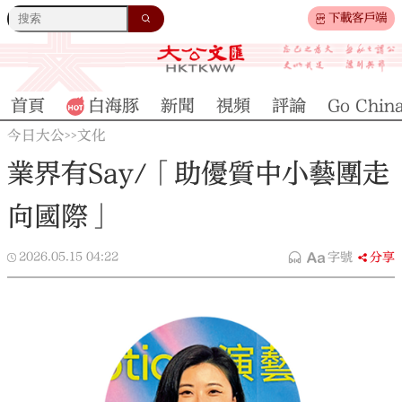
下載客戶端
首頁
白海豚
新聞
視頻
評論
Go Chin
今日大公
文化
>>
業界有Say/「助優質中小藝團走
向國際」
2026.05.15
04:22
字號
分享