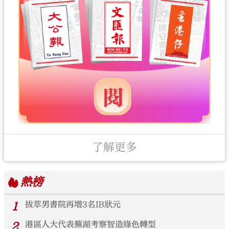
了解更多
熱榜
1
拔萃男書院再增3名IB狀元
2
港區人大代表蕪湖考察智造綠色轉型