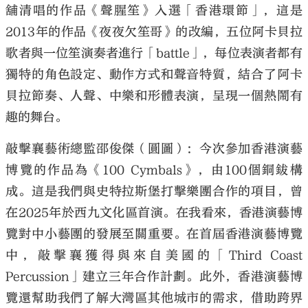
舖清唱的作品《聲腥笙》入選「香港環節」，這是
2013年的作品《夜夜欠笙哥》的改編，五位阿卡貝拉
歌者與一位笙演奏者進行「battle」，每位表演者都有
獨特的角色設定、動作方式和聲音特質，結合了阿卡
貝拉節奏、人聲、中樂和形體表演，呈現一個熱鬧有
趣的舞台。
敲擊襄藝術總監邵俊傑（圓圖）：今次參加香港演藝
博覽的作品為《100 Cymbals》，由100個銅鈸構
成。這是我們與史特拉斯堡打擊樂團合作的項目，曾
在2025年於西九文化區首演。在我看來，香港演藝博
覽對中小藝團的發展至關重要。在首屆香港演藝博覽
中，敲擊襄獲得與來自美國的「Third Coast
Percussion」建立三年合作計劃。此外，香港演藝博
覽還幫助我們了解大灣區其他城市的需求，借助跨界