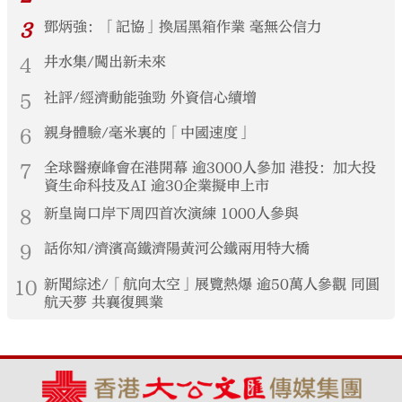
3
鄧炳強：「記協」換屆黑箱作業 毫無公信力
4
井水集/闖出新未來
5
社評/經濟動能強勁 外資信心續增
6
親身體驗/毫米裏的「中國速度」
7
全球醫療峰會在港開幕 逾3000人參加 港投：加大投
資生命科技及AI 逾30企業擬申上市
8
新皇崗口岸下周四首次演練 1000人參與
9
話你知/濟濱高鐵濟陽黃河公鐵兩用特大橋
10
新聞綜述/「航向太空」展覽熱爆 逾50萬人參觀 同圓
航天夢 共襄復興業