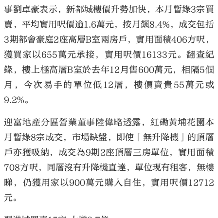
事劉卓豪表示，新都城樓價升勢加快，本月暫錄3宗買
賣，平均實用呎價逾1.6萬元，按月飆8.4%，成交包括
3期都會豪庭2座高層B室兩房戶，實用面積406方呎，
獲買家以655萬元承接，實用呎價16133元。翻查紀
錄，樓上極高層B室於去年12月售600萬元，相隔5個
月，今次易手的單位低12層，樓價賣貴55萬元或
9.2%。
迎富地產分區營業董事陸偉略透露，紅磡黃埔花園本
月暫錄8宗成交，市場缺盤，即使「無升降機」的頂層
戶亦獲吸納，成交為9期2座頂層三房單位，實用面積
708方呎，同層沒有升降機直達，單位現有租客，無樓
睇，仍獲用家以900萬元購入自住，實用呎價12712
元。