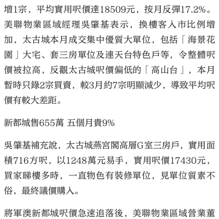
增1宗，平均實用呎價達18509元，按月反彈17.2%。
美聯物業區域經理吳肇基表示，換樓客入市比例增
加，太古城本月成交集中優質大單位，包括「海景花
園」大宅、套三房單位及連天台特色戶等，令整體呎
價被拉高，反觀太古城呎價偏低的「高山台」，本月
暫時只錄2宗買賣，較3月約7宗明顯減少，導致平均呎
價有較大差距。
新都城售655萬 五個月貴9%
吳肇基補充說，太古城燕宮閣高層G室三房戶，實用面
積716方呎，以1248萬元易手，實用呎價17430元，
買家睇樓多時，一直物色有裝修單位，見單位質素不
俗，最終議價購入。
將軍澳新都城呎價急速追落後，美聯物業區域營業董