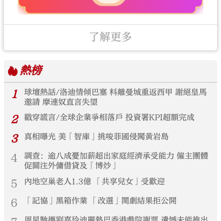
了解更多
熱榜
1
球壇熱話/洛迪情傾巴塞 料離曼城重返西甲 謝絕皇馬
邀請 摩連奴直言失望
2
戳穿謊言/全球企業爭相落戶 投資署KPI超額完成
3
真相曝光 美「智庫」挑唆菲國侵闖黃岩島
4
調查：逾八成憂加薪超出家庭經濟承受能力 僱主團體
促關注外傭借貸及「博炒」
5
內地空巢老人1.3億 「共享兒女」受歡迎
6
「記協」黑箱作業 「改選」鬧劇結果拒公開
周星馳攜劉嘉玲迪麗熱巴香港戲院謝票 遺憾未能推出