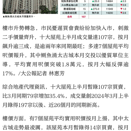
樓市升勢轉急，市民憂遲買會貴紛紛加快入市，刺激
二手價量齊升，十大屋苑上半月成交量達107宗，按月
大公文匯
飆升逾三成，是逾兩年來同期最旺；多達7個屋苑平均
呎價報升，其中鰂魚涌太古城本月交投以優質單位主
導，平均實用呎價突破1.8萬元，按月大幅反彈逾
17%。/大公報記者 林惠芳
綜合地產代理資訊，十大屋苑上半月暫錄107宗買賣，
比3月同期79宗增加35.4%，成交量創2024年3月上半
月錄得197宗以後、近26個月的同期新高。
樓價方面，有7個屋苑平均實用呎價按月上揚，其中太
古城走勢最凌厲，該屋苑本月暫錄得14宗買賣，按月