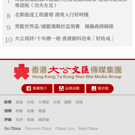
7
粵語版《功夫女足》
8
北都提速工程量增 港青入行好時機
9
男籃世界盃/國籃備戰世盃預賽 楊瀚森將歸隊
10
大公周評/十年磨一劍 香港創科迎來「好收成」
集團簡介
品牌活動
報史館
新聞
香港
內地
大灣區
台海
國際
財經
視頻
熱點
直播
精選
評論
社評
來論
港評論
Go China
Discover China
China Live
Real China