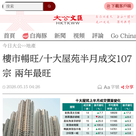
下載客戶端
首頁
白海豚
新聞
視頻
評論
Go Chin
今日大公
地產
>>
樓市暢旺/十大屋苑半月成交107
宗 兩年最旺
2026.05.15
04:26
字號
分享