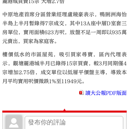
麗港城買賣15宗 大增2.7倍
中原地產首席分區營業經理盧鏡豪表示，鴨脷洲海怡
半島上半月暫錄得7宗成交，其中13A座中層D室套三
房單位，實用面積623方呎，放盤不足一周即以935萬
元賣出，買家為家庭客。
樓價低水的市區屋苑，吸引買家尋寶，區內代理表
示，觀塘麗港城半月已錄得15宗買賣，較3月同期僅4
宗增加2.75倍，成交單位以低層平價盤主導，導致本
月平均實用呎價微跌1%至11949元。
讀大公報PDF版面