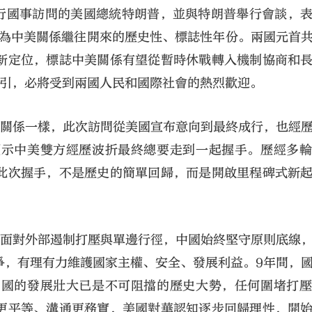
進行國事訪問的美國總統特朗普，並與特朗普舉行會談，
成為中美關係繼往開來的歷史性、標誌性年份。兩國元首
新定位，標誌中美關係有望從暫時休戰轉入機制協商和
指引，必將受到兩國人民和國際社會的熱烈歡迎。
美關係一樣，此次訪問從美國宣布意向到最終成行，也經
大公文匯
預示中美雙方經歷波折最終總要走到一起握手。歷經多
此次握手，不是歷史的簡單回歸，而是開啟里程碑式新
。面對外部遏制打壓與單邊行徑，中國始終堅守原則底線
爭，有理有力維護國家主權、安全、發展利益。9年間，
中國的發展壯大已是不可阻擋的歷史大勢，任何圍堵打
更平等、溝通更務實，美國對華認知逐步回歸理性，開