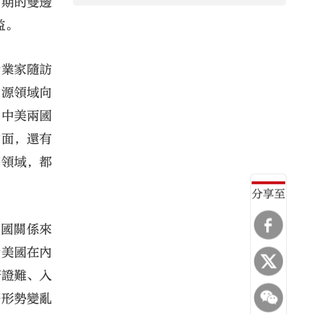
可期的雙邊
益。
企業家隨訪
能源領域向
明中美兩國
方面，還有
等領域，都
分享至
兩國關係來
括美國在內
簽證難、入
際形勢變亂