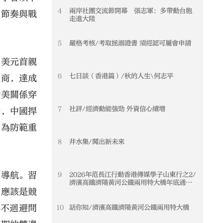
4
兩岸社團交流節開幕 張志軍：多帶動台胞
的節奏與戰
走進大陸
5
嚴格考核/考取拯溺證書 須經認可屬會申請
中美元首親
6
七日談（香港篇）/秋的人生\何志平
磋商，達成
中美關係穿
7
社評/經濟動能強勁 外資信心續增
分，中國捍
，為防範重
8
井水集/闖出新未來
調導航。習
9
2026年范長江行動香港傳媒學子山東行之2/
濟濱高鐵濟陽黃河公鐵兩用特大橋年底通車
黃河天塹變通途 港生見證大國基建實力
，應該是競
、不迴避問
10
話你知/濟濱高鐵濟陽黃河公鐵兩用特大橋