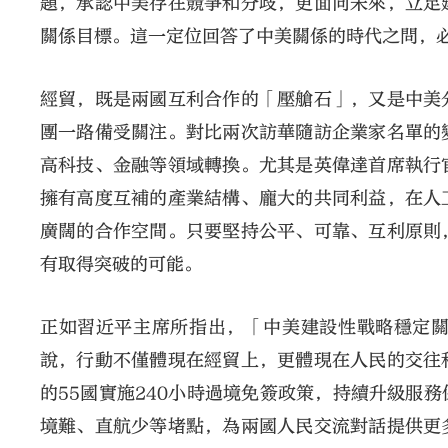
題，承認中美存在競爭和分歧，更面向未來，立足
關係目標。這一定位回答了中美關係的時代之問，
經貿，既是兩國互利合作的「壓艙石」，又是中美
團一路備受關注。對比兩次訪華隨訪企業家名單的
高科技、金融等領域轉換。尤其是英偉達首席執行
擁有高度互補的產業結構、龐大的共同利益，在人
廣闊的合作空間。只要堅持公平、可靠、互利原則
有取得突破的可能。
正如習近平主席所指出，「中美建設性戰略穩定
說，行動不僅體現在經貿上，更體現在人民的交往
的55國實施240小時過境免簽政策，持續升級服
境難、直航少等堵點，為兩國人民交流對話提供更