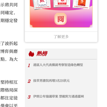
表示將共同
共同確定，
長期穩定發
了解更多
歷了波折起
輪博弈與磨
熱榜
起點，為大
1
港區人大代表蕪湖考察智造綠色轉型
2
拔萃男書院再增3名IB狀元
，堅持相互
國際格局深
3
伊朗公布協議草案 禁敵對方通過霍峽
壓都注定徒
始學會以平