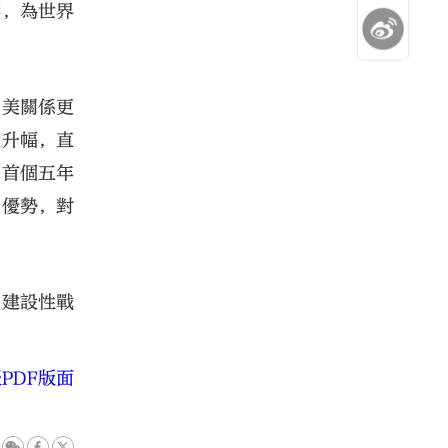
事，為世界
中美關係更
大升幅，直
制首個五年
」優勢，對
「建設性戰
PDF版面