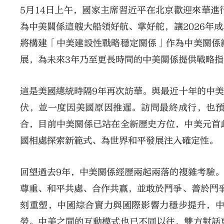
5月14日上午，國家主席習近平在北京歡迎來華
為中美關係這艘大船領好航、掌好舵，讓2026年
將構建「中美建設性戰略穩定關係」作為中美關係
展，為未來3年乃至更長時間的中美關係提供戰略
這是美國總統時隔9年再次訪華。與最近十年的中
伏，並一度因美國原因推遲。訪問最終成行，也
合，目前中美關係已站在全新歷史方位，中美元首
國相處探索新範式、為世界和平發展注入確定性。
回望過去9年，中美關係經歷兩起兩落的複雜考驗
尊重、和平共處、合作共贏，並敢於鬥爭、善於鬥
刻重塑，中國綜合實力與國際影響力穩步提升，
勞。中美之間的互動模式也已不同以往，雙方對話