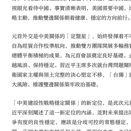
視眼光看待中國。事實清晰表明，美國需要中國，
略主動，推動雙邊關係朝着健康、穩定的方向前行
元首外交是中美關係的「定盤星」，始終發揮着不
自為經貿合作校準航向，推動雙方團隊開展多輪務
總體平衡積極的成果，為元首會談奠定良好基礎。
越風浪、保持穩定。習近平主席多次就台灣問題闡
衛國家主權與領土完整的決心堅定不移，「台獨」
大風險、維護雙邊關係築牢政治基礎。
「中美建設性戰略穩定關係」的新定位，是此次元
近平深刻闡述了這一新定位的內涵，並對未來提出
爭有度的良性穩定，應該是分歧可控的常態穩定