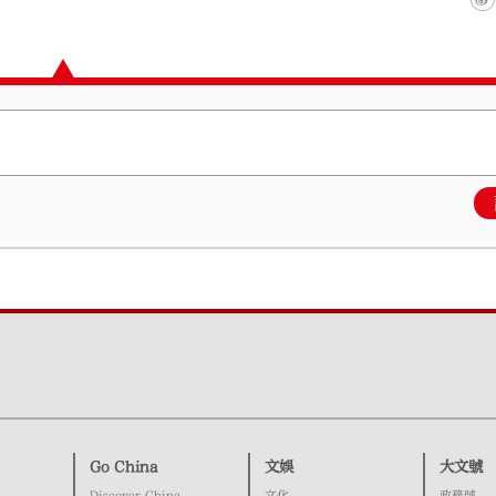
Go China
文娛
大文號
Discover China
文化
政務號