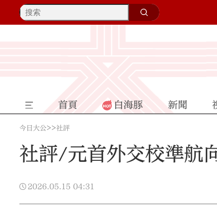
首頁
白海豚
新聞
>>
今日大公
社評
社評/元首外交校準航
2026.05.15
04:31