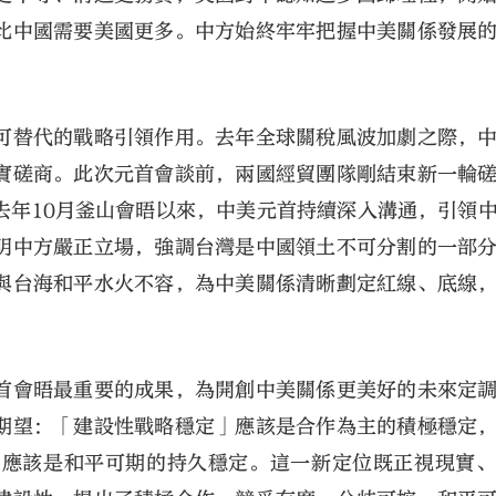
比中國需要美國更多。中方始終牢牢把握中美關係發展
。
可替代的戰略引領作用。去年全球關稅風波加劇之際，
實磋商。此次元首會談前，兩國經貿團隊剛結束新一輪
去年10月釜山會晤以來，中美元首持續深入溝通，引領
明中方嚴正立場，強調台灣是中國領土不可分割的一部
與台海和平水火不容，為中美關係清晰劃定紅線、底線
首會晤最重要的成果，為開創中美關係更美好的未來定
期望：「建設性戰略穩定」應該是合作為主的積極穩定
，應該是和平可期的持久穩定。這一新定位既正視現實