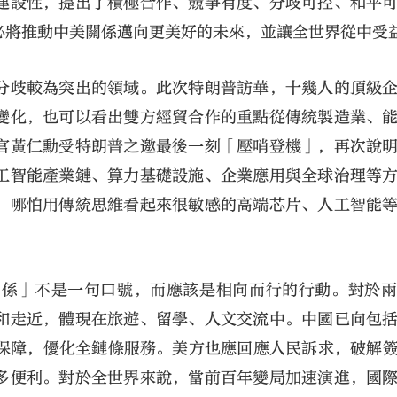
建設性，提出了積極合作、競爭有度、分歧可控、和平
必將推動中美關係邁向更美好的未來，並讓全世界從中受
分歧較為突出的領域。此次特朗普訪華，十幾人的頂級
變化，也可以看出雙方經貿合作的重點從傳統製造業、
官黃仁勳受特朗普之邀最後一刻「壓哨登機」，再次說
工智能產業鏈、算力基礎設施、企業應用與全球治理等
，哪怕用傳統思維看起來很敏感的高端芯片、人工智能
關係」不是一句口號，而應該是相向而行的行動。對於
和走近，體現在旅遊、留學、人文交流中。中國已向包
務保障，優化全鏈條服務。美方也應回應人民訴求，破解
多便利。對於全世界來說，當前百年變局加速演進，國