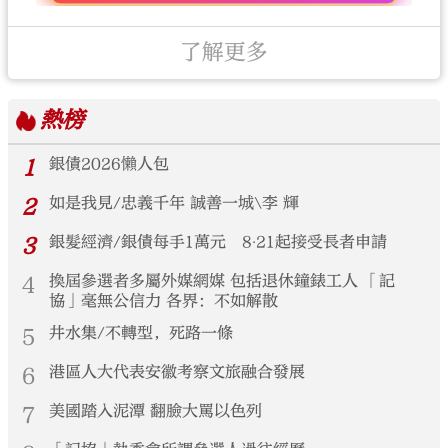
了解更多
熱榜
1
銀債2026懶人包
2
如是我見/忠義千年 誠善一城\李 輝
3
銀髮經濟/銀債每手1萬元 8‧21起接受長者申請
4
換屆參選者多屬外媒網媒 包括退休鐘錶工人 「記
協」毫無公信力 各界：不如解散
5
井水集/不轉型，死路一條
6
港區人大代表安徽考察文旅融合發展
7
美國踏入泥潭 翻臉大罵以色列