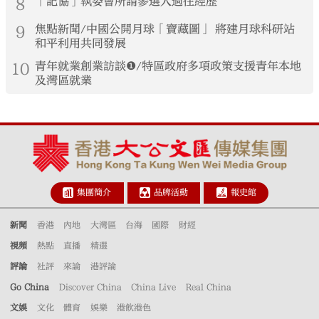
8
「記協」執委會所謂參選人過往經歷
9
焦點新聞/中國公開月球「寶藏圖」 將建月球科研站
和平利用共同發展
10
青年就業創業訪談❶/特區政府多項政策支援青年本地
及灣區就業
集團簡介
品牌活動
報史館
新聞
香港
內地
大灣區
台海
國際
財經
視頻
熱點
直播
精選
評論
社評
來論
港評論
Go China
Discover China
China Live
Real China
文娛
文化
體育
娛樂
港飲港色