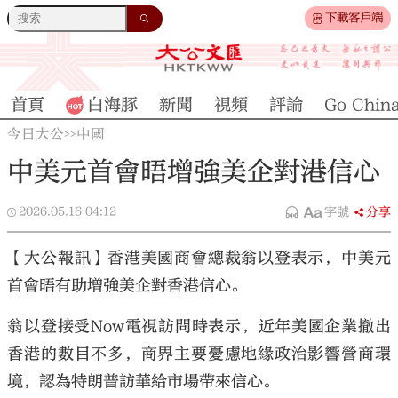
下載客戶端
首頁
白海豚
新聞
視頻
評論
Go Chin
今日大公
中國
>>
中美元首會晤增強美企對港信心
2026.05.16
04:12
字號
分享
【大公報訊】香港美國商會總裁翁以登表示，中美元
首會晤有助增強美企對香港信心。
翁以登接受Now電視訪問時表示，近年美國企業撤出
香港的數目不多，商界主要憂慮地緣政治影響營商環
境，認為特朗普訪華給市場帶來信心。