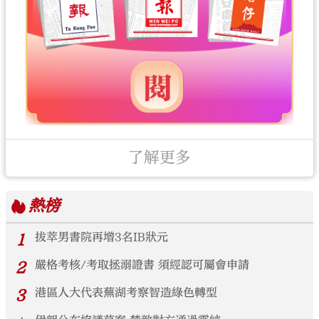
了解更多
熱榜
1
拔萃男書院再增3名IB狀元
2
嚴格考核/考取拯溺證書 須經認可屬會申請
3
港區人大代表蕪湖考察智造綠色轉型