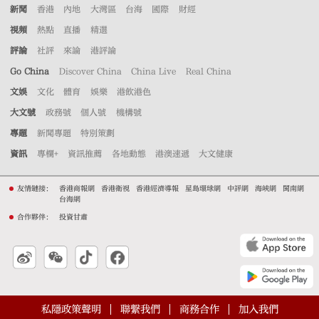
新聞
香港
內地
大灣區
台海
國際
財經
視頻
熱點
直播
精選
評論
社評
來論
港評論
Go China
Discover China
China Live
Real China
文娛
文化
體育
娛樂
港飲港色
大文號
政務號
個人號
機構號
專題
新聞專題
特別策劃
資訊
專欄+
資訊推薦
各地動態
港澳速遞
大文健康
友情鏈接：
香港商報網
香港衛視
香港經濟導報
星島環球網
中評網
海峽網
閩南網
台海網
合作夥伴：
投資甘肅
私隱政策聲明
聯繫我們
商務合作
加入我們