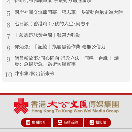
4
伊朗公布協議草案 禁敵對方通過霍峽
5
兩岸社團交流節開幕 張志軍：多帶動台胞走進大陸
6
七日談（香港篇）/秋的人生\何志平
7
「啟德足球黃金周」號召力強勁
8
鄧炳強：「記協」換屆黑箱作業 毫無公信力
9
議員新故事/同心同向 行政立法「同唱一台戲」 議
員：急民所急，為街坊辦實事
10
井水集/闖出新未來
集團簡介
品牌活動
報史館