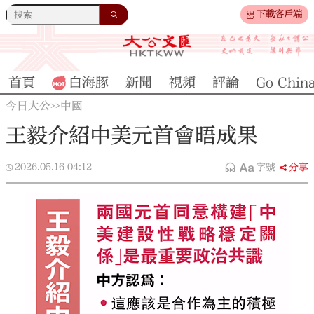
下載客戶端
首頁
白海豚
新聞
視頻
評論
Go Chin
今日大公
中國
>>
王毅介紹中美元首會晤成果
2026.05.16
04:12
字號
分享