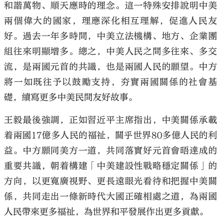
和諧萬物、順天應時的理念。這一特殊安排說明中美
兩個偉大的國家，理應深化相互理解，促進人民友
好。過去一年多時間，中美立法機構、地方、企業團
組往來明顯增多。總之，中美人民之間多往來、多交
流，是兩國元首的共識，也是兩國人民的願望。中方
將一如既往予以鼓勵支持，夯實兩國關係的社會基
礎，續寫更多中美民間友好故事。
王毅最後強調，正如習近平主席指出，中美關係承載
着兩國17億多人民的福祉，關乎世界80多億人民的利
益。中方願同美方一道，共同落實好元首會晤達成的
重要共識，朝着構建「中美建設性戰略穩定關係」的
方向，以更寬廣視野、更長遠眼光看待和把握中美關
係，共同走出一條新時代大國正確相處之道，為兩國
人民帶來更多福祉，為世界和平發展作出更多貢獻。