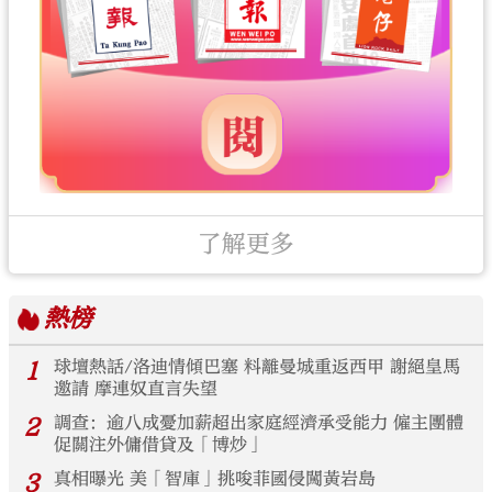
了解更多
熱榜
1
球壇熱話/洛迪情傾巴塞 料離曼城重返西甲 謝絕皇馬
邀請 摩連奴直言失望
2
調查：逾八成憂加薪超出家庭經濟承受能力 僱主團體
促關注外傭借貸及「博炒」
3
真相曝光 美「智庫」挑唆菲國侵闖黃岩島