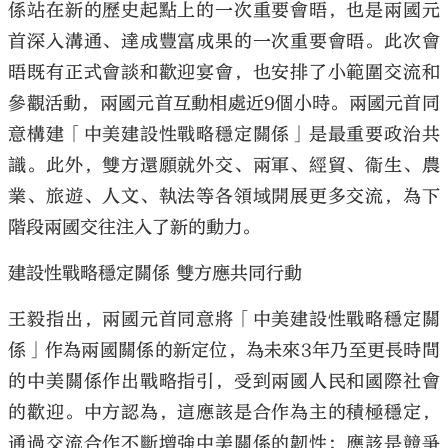
係站在新的歷史起點上的一次重要會晤，也是兩國元
首深入溝通、達成豐富成果的一次重要會晤。此次會
晤既有正式會談和歡迎宴會，也安排了小範圍交流和
參觀活動，兩國元首互動相處近9個小時。兩國元首同
意構建「中美建設性戰略穩定關係」是最重要政治共
識。此外，雙方還願就外交、兩軍、經貿、衞生、農
業、旅遊、人文、執法等各領域開展更多交流，為下
階段兩國交往注入了新的動力。
建設性戰略穩定關係 雙方應共同行動
王毅指出，兩國元首同意將「中美建設性戰略穩定關
係」作為兩國關係的新定位，為未來3年乃至更長時間
的中美關係作出戰略指引，受到兩國人民和國際社會
的歡迎。中方認為，這應該是合作為主的積極穩定，
通過交流合作不斷增強中美關係的韌性；應該是競爭