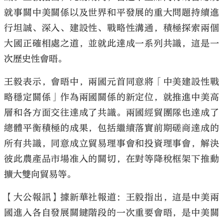
就事關中美關係以及世界和平發展的重大問題持續進
行坦誠、深入、建設性、戰略性溝通，積極探索兩個
大國正確相處之道，並就此達成一系列共識，這是一
次歷史性會晤。
王毅表示，會晤中，兩國元首同意將「中美建設性戰
略穩定關係」作為兩國關係的新定位，就推進中美高
層和各方面交往達成了共識。兩國經貿團隊也達成了
總體平衡積極的成果，包括繼續落實前期磋商達成的
所有共識，同意成立貿易理事會和投資理事會，解決
彼此農產品市場准入的關切，在對等降稅框架下推動
擴大雙向貿易等。
【大公報訊】據新華社報道：王毅指出，這是中美兩
國進入各自發展關鍵階段的一次重要會晤，是中美關