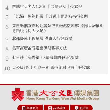
4
內地空巢老人1.3億 「共享兒女」受歡迎
5
「記協」黑箱作業 「改選」鬧劇結果拒公開
6
周星馳攜劉嘉玲迪麗熱巴香港戲院謝票 遺憾未能推出
粵語版《功夫女足》
7
北都提速工程量增 港青入行好時機
8
美軍高層苦尋退出伊朗戰事方法
9
七日談（海外篇）/華盛頓的假牙\吳捷
10
大公周評/十年磨一劍 香港創科迎來「好收成」
集團簡介
品牌活動
報史館