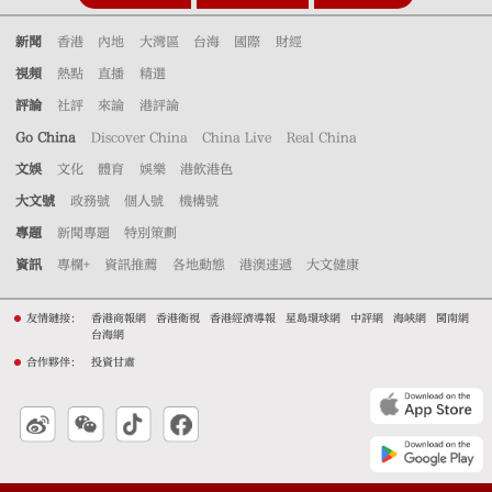
新聞
香港
內地
大灣區
台海
國際
財經
視頻
熱點
直播
精選
評論
社評
來論
港評論
Go China
Discover China
China Live
Real China
文娛
文化
體育
娛樂
港飲港色
大文號
政務號
個人號
機構號
專題
新聞專題
特別策劃
資訊
專欄+
資訊推薦
各地動態
港澳速遞
大文健康
友情鏈接：
香港商報網
香港衛視
香港經濟導報
星島環球網
中評網
海峽網
閩南網
台海網
合作夥伴：
投資甘肅