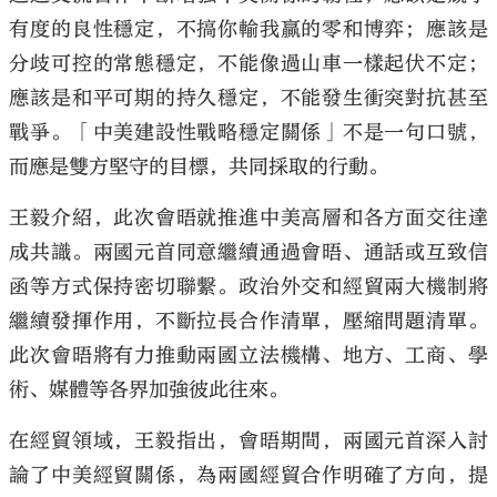
有度的良性穩定，不搞你輸我贏的零和博弈；應該是
分歧可控的常態穩定，不能像過山車一樣起伏不定；
應該是和平可期的持久穩定，不能發生衝突對抗甚至
戰爭。「中美建設性戰略穩定關係」不是一句口號，
而應是雙方堅守的目標，共同採取的行動。
王毅介紹，此次會晤就推進中美高層和各方面交往達
成共識。兩國元首同意繼續通過會晤、通話或互致信
函等方式保持密切聯繫。政治外交和經貿兩大機制將
繼續發揮作用，不斷拉長合作清單，壓縮問題清單。
此次會晤將有力推動兩國立法機構、地方、工商、學
術、媒體等各界加強彼此往來。
在經貿領域，王毅指出，會晤期間，兩國元首深入討
論了中美經貿關係，為兩國經貿合作明確了方向，提