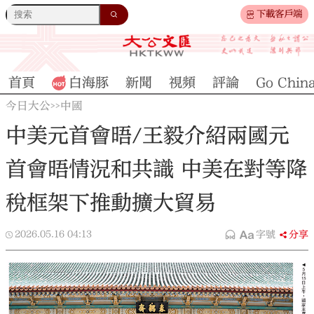
下載客戶端
首頁
白海豚
新聞
視頻
評論
Go Chin
今日大公
中國
>>
中美元首會晤/王毅介紹兩國元
首會晤情況和共識 中美在對等降
稅框架下推動擴大貿易
2026.05.16
04:13
字號
分享