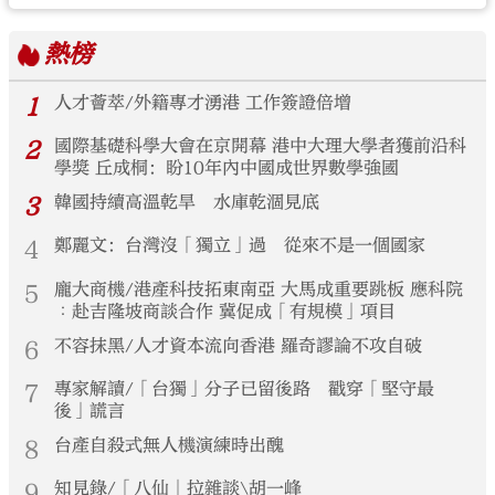
熱榜
1
人才薈萃/外籍專才湧港 工作簽證倍增
2
國際基礎科學大會在京開幕 港中大理大學者獲前沿科
學獎 丘成桐：盼10年內中國成世界數學強國
3
韓國持續高溫乾旱 水庫乾涸見底
4
鄭麗文：台灣沒「獨立」過 從來不是一個國家
5
龐大商機/港產科技拓東南亞 大馬成重要跳板 應科院
︰赴吉隆坡商談合作 冀促成「有規模」項目
6
不容抹黑/人才資本流向香港 羅奇謬論不攻自破
7
專家解讀/「台獨」分子已留後路 戳穿「堅守最
後」謊言
8
台產自殺式無人機演練時出醜
9
知見錄/「八仙」拉雜談\胡一峰