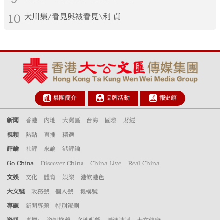
10
大川集/看見與被看見\利 貞
集團簡介
品牌活動
報史館
新聞
香港
內地
大灣區
台海
國際
財經
視頻
熱點
直播
精選
評論
社評
來論
港評論
Go China
Discover China
China Live
Real China
文娛
文化
體育
娛樂
港飲港色
大文號
政務號
個人號
機構號
專題
新聞專題
特別策劃
資訊
專欄+
資訊推薦
各地動態
港澳速遞
大文健康