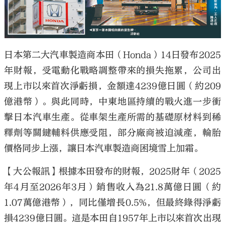
日本第二大汽車製造商本田（Honda）14日發布2025
大公文匯
年財報，受電動化戰略調整帶來的損失拖累，公司出
現上市以來首次淨虧損，金額達4239億日圓（約209
億港幣）。與此同時，中東地區持續的戰火進一步衝
擊日本汽車生產。從車架生產所需的基礎原材料到稀
釋劑等關鍵輔料供應受阻，部分廠商被迫減產，輪胎
價格同步上漲，讓日本汽車製造商困境雪上加霜。
【大公報訊】根據本田發布的財報，2025財年（2025
年4月至2026年3月）銷售收入為21.8萬億日圓（約
1.07萬億港幣），同比僅增長0.5%，但最終錄得淨虧
損4239億日圓。這是本田自1957年上市以來首次出現