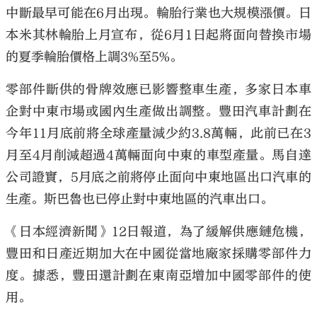
中斷最早可能在6月出現。輪胎行業也大規模漲價。日
本米其林輪胎上月宣布，從6月1日起將面向替換市場
的夏季輪胎價格上調3%至5%。
零部件斷供的骨牌效應已影響整車生產，多家日本車
企對中東市場或國內生產做出調整。豐田汽車計劃在
今年11月底前將全球產量減少約3.8萬輛，此前已在3
月至4月削減超過4萬輛面向中東的車型產量。馬自達
公司證實，5月底之前將停止面向中東地區出口汽車的
生產。斯巴魯也已停止對中東地區的汽車出口。
《日本經濟新聞》12日報道，為了緩解供應鏈危機，
豐田和日產近期加大在中國從當地廠家採購零部件力
度。據悉，豐田還計劃在東南亞增加中國零部件的使
用。