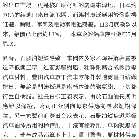
的出口市場，更是核心原材料的關鍵來源地。日本約
70%的鋁進口來自該地區，而鋁材廣泛應用於發動機
缸體、輪轂、車架及電動車電池殼體。自2月底戰爭以
來，鋁價已上漲約13%，日本車企的鋁庫存可能在5月
見底。
同時，石腦油短缺導致日本國內多家乙烯裂解裝置被
迫降低開工率，進而影響樹脂、稀釋劑與合成橡膠等
汽車材料。豐田汽車旗下汽車零部件製造商豐田紡織
指出，無論是門飾板還是座椅內部的聚氨酯，一切都
衍生自樹脂。社長白柳正義表示，由於石腦油長期供
應難以保證，公司正分別向每家供應商尋求短期保
障。另一家製造商豐田合成表示，石腦油短缺還影響
汽車油漆所用的稀釋劑，「沒有稀釋劑，車輛就無法
完工，連半成品都算不上」。豐田警告，原材料供應