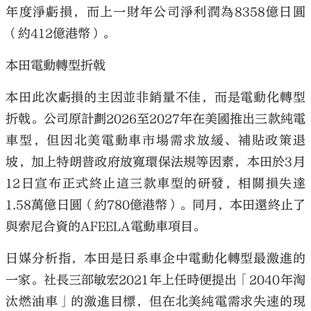
年度淨虧損，而上一財年公司淨利潤為8358億日圓
（約412億港幣）。
本田電動轉型折戟
本田此次虧損的主因並非銷量不佳，而是電動化轉型
折戟。公司原計劃2026至2027年在美國推出三款純電
車型，但因北美電動車市場需求放緩、補貼政策退
坡，加上特朗普政府放寬環保法規等因素，本田於3月
12日宣布正式終止這三款車型的研發，相關損失達
1.58萬億日圓（約780億港幣）。同月，本田還終止了
與索尼合資的AFEELA電動車項目。
日媒分析指，本田是日系車企中電動化轉型最激進的
一家。社長三部敏宏2021年上任時便提出「2040年淘
汰燃油車」的激進目標，但在北美純電需求失速的現