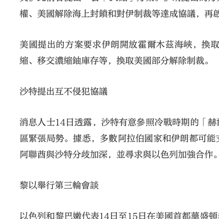
權、美國解除海上封鎖和對伊制裁等達成協議，再
美國提出的方案要求伊朗開放霍爾木茲海峽，換
縮、移交濃縮鈾庫存等，換取美國部分解除制裁。
沙特提出互不侵犯協議
消息人士14日透露，沙特有意參照冷戰時期的「
區緊張局勢。據悉，多數阿拉伯國家和伊朗都可能
阿聯酋與沙特分歧加深，並尋求與以色列加強合作
黎以舉行第三輪會談
以色列和黎巴嫩代表14日至15日在美國首都華盛