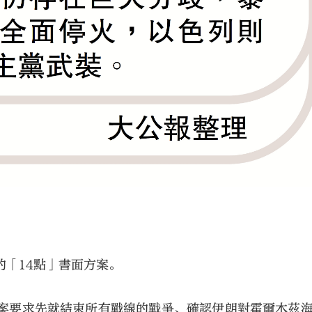
的「14點」書面方案。
方案要求先就結束所有戰線的戰爭、確認伊朗對霍爾木茲