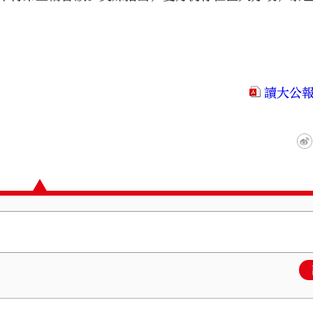
。
讀大公報