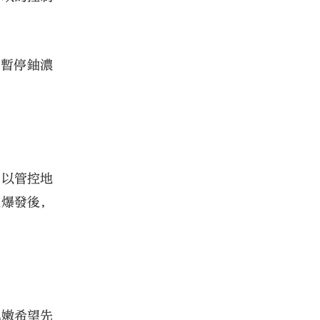
括暫停鈾濃
，以管控地
突爆發後，
巴嫩希望先