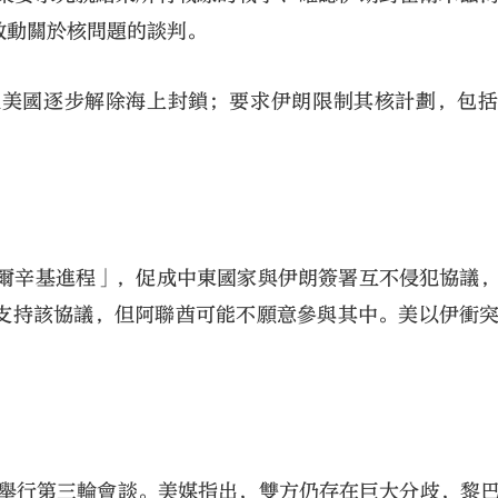
啟動關於核問題的談判。
取美國逐步解除海上封鎖；要求伊朗限制其核計劃，包
赫爾辛基進程」，促成中東國家與伊朗簽署互不侵犯協議
支持該協議，但阿聯酋可能不願意參與其中。美以伊衝
。
頓舉行第三輪會談。美媒指出，雙方仍存在巨大分歧，黎