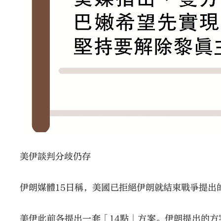
美伊談判分歧仍存
伊朗媒體15日稱，美國已拒絕伊朗就結束戰爭提出
美伊此前各提出一套「14點」方案。伊朗提出的