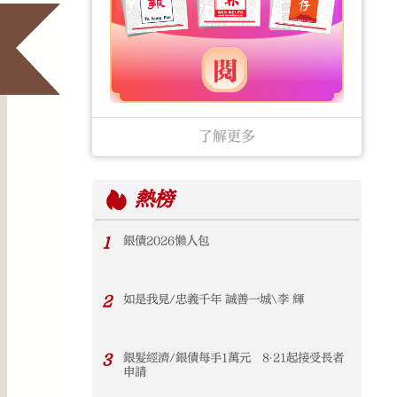
了解更多
熱榜
1
銀債2026懶人包
2
如是我見/忠義千年 誠善一城\李 輝
3
銀髮經濟/銀債每手1萬元 8‧21起接受長者
申請