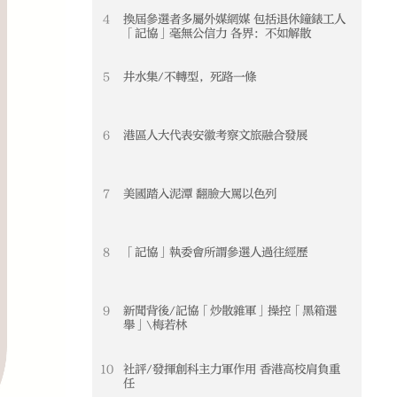
4
換屆參選者多屬外媒網媒 包括退休鐘錶工人
「記協」毫無公信力 各界：不如解散
5
井水集/不轉型，死路一條
6
港區人大代表安徽考察文旅融合發展
7
美國踏入泥潭 翻臉大罵以色列
8
「記協」執委會所謂參選人過往經歷
9
新聞背後/記協「炒散雜軍」操控「黑箱選
舉」\梅若林
10
社評/發揮創科主力軍作用 香港高校肩負重
任