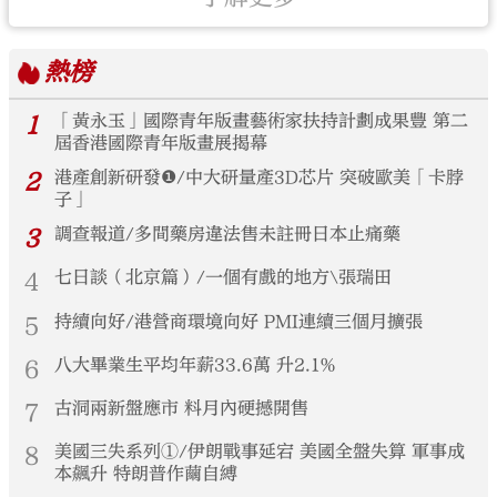
熱榜
1
「黃永玉」國際青年版畫藝術家扶持計劃成果豐 第二
屆香港國際青年版畫展揭幕
2
港產創新研發❶/中大研量產3D芯片 突破歐美「卡脖
子」
3
調查報道/多間藥房違法售未註冊日本止痛藥
4
七日談（北京篇）/一個有戲的地方\張瑞田
5
持續向好/港營商環境向好 PMI連續三個月擴張
6
八大畢業生平均年薪33.6萬 升2.1%
7
古洞兩新盤應市 料月內硬撼開售
8
美國三失系列①/伊朗戰事延宕 美國全盤失算 軍事成
本飆升 特朗普作繭自縛