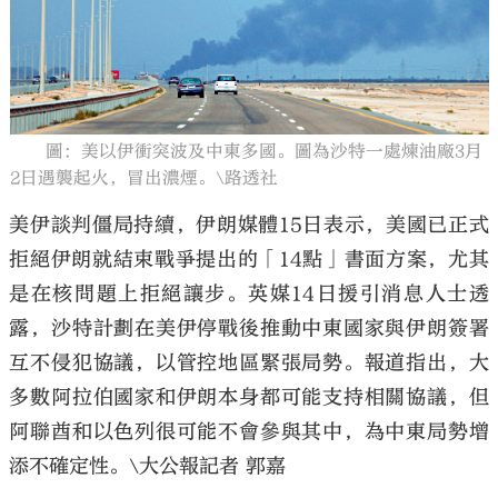
大公文匯
圖：美以伊衝突波及中東多國。圖為沙特一處煉油廠3月
2日遇襲起火，冒出濃煙。\路透社
美伊談判僵局持續，伊朗媒體15日表示，美國已正式
拒絕伊朗就結束戰爭提出的「14點」書面方案，尤其
是在核問題上拒絕讓步。英媒14日援引消息人士透
露，沙特計劃在美伊停戰後推動中東國家與伊朗簽署
互不侵犯協議，以管控地區緊張局勢。報道指出，大
多數阿拉伯國家和伊朗本身都可能支持相關協議，但
阿聯酋和以色列很可能不會參與其中，為中東局勢增
添不確定性。\大公報記者 郭嘉