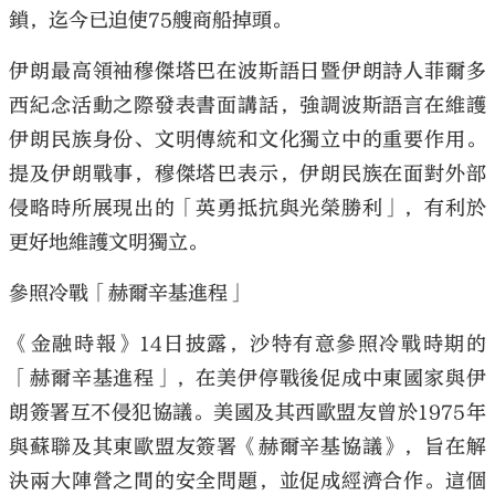
鎖，迄今已迫使75艘商船掉頭。
伊朗最高領袖穆傑塔巴在波斯語日暨伊朗詩人菲爾多
西紀念活動之際發表書面講話，強調波斯語言在維護
伊朗民族身份、文明傳統和文化獨立中的重要作用。
提及伊朗戰事，穆傑塔巴表示，伊朗民族在面對外部
侵略時所展現出的「英勇抵抗與光榮勝利」，有利於
更好地維護文明獨立。
參照冷戰「赫爾辛基進程」
《金融時報》14日披露，沙特有意參照冷戰時期的
「赫爾辛基進程」，在美伊停戰後促成中東國家與伊
朗簽署互不侵犯協議。美國及其西歐盟友曾於1975年
與蘇聯及其東歐盟友簽署《赫爾辛基協議》，旨在解
決兩大陣營之間的安全問題，並促成經濟合作。這個