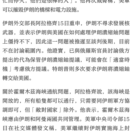
忙而停火，他們是很棒的人」。他再次威脅稱，美軍
可以摧毀伊朗的橋樑和電力設施。
伊朗外交部長阿拉格齊15日重申，伊朗不尋求發展核
武器，並表示伊朗與美國在如何處理伊朗濃縮鈾問題
上僵持不下，因此這一問題被推遲至談判後期，目前
不在討論範圍內。他證實，已與俄羅斯官員討論俄方
提出的代為保管伊朗濃縮鈾提議，可能會在「適當時
機」考慮俄方提議。特朗普則多次要求伊朗將濃縮鈾
轉交給美國。
關於霍爾木茲海峽通航問題，阿拉格齊說，該海峽是
開放的，所有船隻都可以通行，只需要同伊朗軍方協
調即可，但「敵對國家」除外。他表示，霍爾木茲海
峽應由伊朗和阿曼兩國共同管理。美軍中央司令部15
日在社交媒體發文稱，美軍繼續對伊朗實施海上封