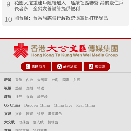
9
花園大廈重建戶陸續遷入 延續社區聯繫 鴻鵠臺住戶
長者多 全齡友善設計提供便利
10
國台辦：台當局謀強行解散統促黨是打壓異己
集團簡介
品牌活動
報史館
新聞
香港
內地
大灣區
台海
國際
財經
視頻
熱點
直播
精選
評論
社評
來論
港評論
Go China
Discover China
China Live
Real China
文娛
文化
體育
娛樂
港飲港色
大文號
政務號
個人號
機構號
專題
新聞專題
特別策劃