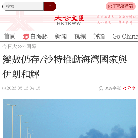
下載客戶端
首頁
白海豚
新聞
視頻
評論
Go Chin
今日大公
國際
>>
變數仍存/沙特推動海灣國家與
伊朗和解
2026.05.16
04:15
字號
分享