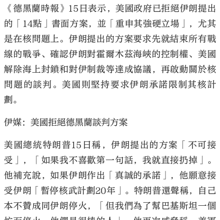
《德黑蘭時報》15日表示，美國政府已拒絕伊朗提出
的「14點」書面方案，並「重申其強硬立場」，尤其
是在核問題上。伊朗提出的方案要求先就結束所有戰
線的戰爭、確認伊朗對霍爾木茲海峽的控制權、美國
解除海上封鎖和對伊制裁等達成協議，再啟動關於核
問題的談判。美國則堅持要求伊朗承諾限制其核計
劃。
伊媒：美國拒絕德黑蘭談判方案
美國總統特朗普15日稱，伊朗提出的方案「不可接
受」，「如果我不喜歡第一句話，我就直接扔掉」。
他補充說，如果伊朗作出「真誠的承諾」，他願意接
受伊朗「暫停核武計劃20年」。特朗普還聲稱，自己
本不贊成同伊朗停火，「但我們為了幫巴基斯坦一個