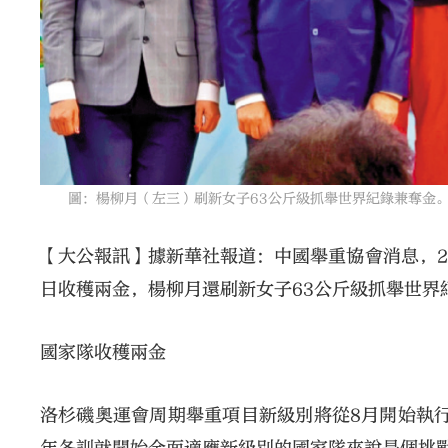
圖：楊柳月（左三）刷新女子63公斤級抓舉世界紀錄兼奪金
【大公報訊】據新華社報道：中國舉重協會消息，2
日收穫兩金，楊柳月還刷新女子63公斤級抓舉世界
國家隊收穫兩金
洛杉磯奧運會周期舉重項目新級別將從8月開始執行