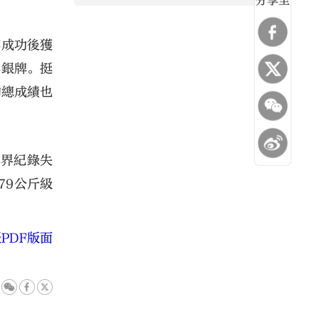
分享至
部成功後獲
得銀牌。挺
的總成績也
世界紀錄失
79公斤級
PDF版面