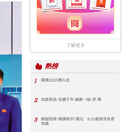
了解更多
熱榜
1
銀債2026懶人包
2
如是我見/忠義千年 誠善一城\李 輝
3
銀髮經濟/銀債每手1萬元 8‧21起接受長者
申請