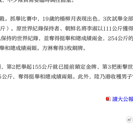
戰，不少隊員需要臨時調控體重。
戰。抓舉比賽中，19歲的楊柳月表現出色，3次試舉全
公斤）。原世界紀錄保持者、朝鮮名將李淑以111公斤獲
己保持的世界紀錄，並奪得挺舉和總成績兩金，254公斤
挺舉和總成績兩銀。方淋奪得3枚銅牌。
，第2把舉起155公斤就已提前鎖定金牌，第3把衝擊
35公斤，奪得挺舉和總成績兩銀。此外，陸乃港收穫男子
讀大公報