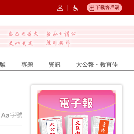
下載客戶端
號
專題
資訊
大公報·教育佳
字號