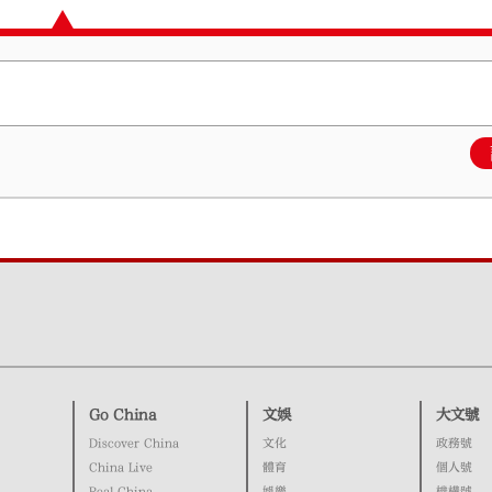
Go China
文娛
大文號
Discover China
文化
政務號
China Live
體育
個人號
Real China
娛樂
機構號