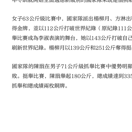
年冬訓就開始全面適應新級別的國家隊來說是個挑
女子63公斤級比賽中，國家隊派出楊柳月、方淋出
得金牌，並以112公斤打破世界紀錄（原紀錄111
舉比賽成為李淑表演的舞台，她以143公斤打破自
刷新世界紀錄。楊柳月以139公斤和251公斤奪得
國家隊的陳戩在男子71公斤級抓舉比賽中優勢明顯
敗。挺舉比賽，陳戩舉起180公斤，總成績達到3
抓舉和總成績兩枚銅牌。