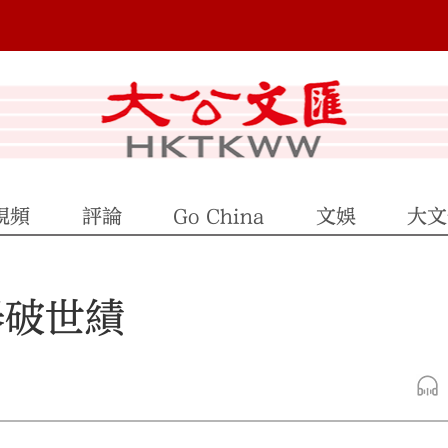
視頻
評論
Go China
文娛
大文
舉破世績