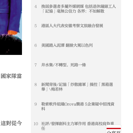
4
換屆參選者多屬外媒網媒 包括退休鐘錶工人
「記協」毫無公信力 各界：不如解散
5
港區人大代表安徽考察文旅融合發展
6
美國踏入泥潭 翻臉大罵以色列
7
井水集/不轉型，死路一條
，國家隊當
8
新聞背後/記協「炒散雜軍」操控「黑箱選
舉」\梅若林
9
勒索軟件組織Orova襲港 5企業疑中招洩資
料
，這對從今
10
社評/發揮創科主力軍作用 香港高校肩負重
任