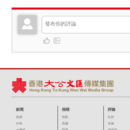
新聞
視頻
評論
香港
熱點
社評
內地
直播
來論
大灣區
精選
港評論