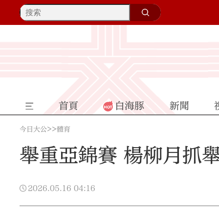
首頁
白海豚
新聞
>>
今日大公
體育
舉重亞錦賽 楊柳月抓
2026.05.16
04:16