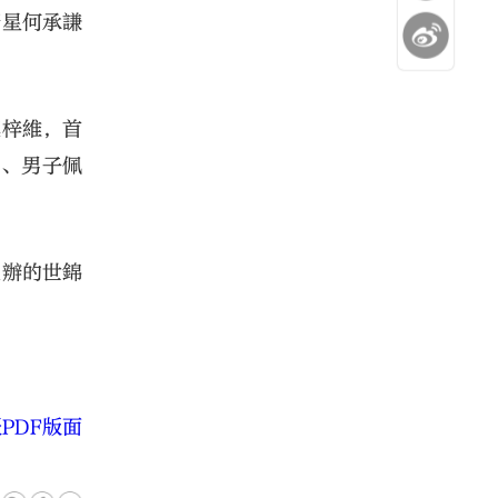
新星何承謙
莫梓維，首
劍、男子佩
主辦的世錦
PDF版面