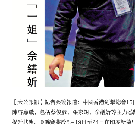
【大公報訊】記者張銳報道：中國香港劍擊總會15
陣容應戰，包括蔡俊彥、張家朗、佘繕妡等主力悉
提升狀態。亞錦賽將於6月19日至24日在印度新德