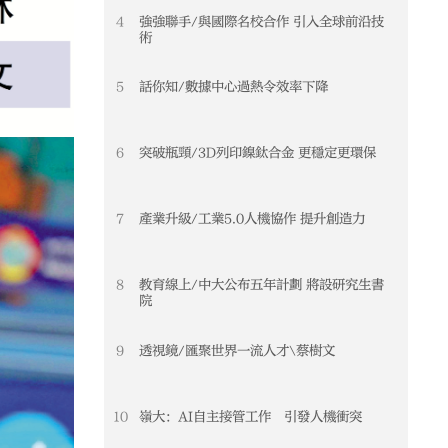
4
強強聯手/與國際名校合作 引入全球前沿技
術
5
話你知/數據中心過熱令效率下降
6
突破瓶頸/3D列印鎳鈦合金 更穩定更環保
7
產業升級/工業5.0人機協作 提升創造力
8
教育線上/中大公布五年計劃 將設研究生書
院
9
透視鏡/匯聚世界一流人才\蔡樹文
10
嶺大：AI自主接管工作 引發人機衝突