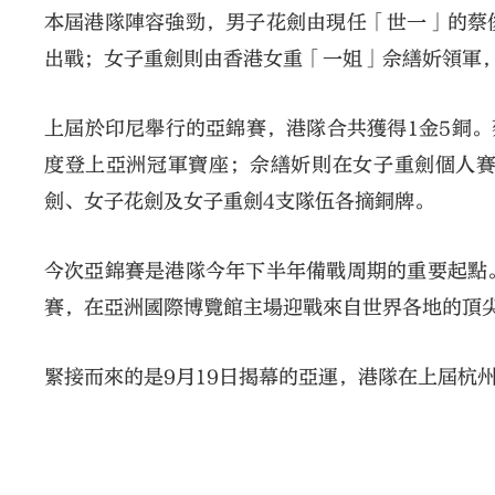
本屆港隊陣容強勁，男子花劍由現任「世一」的蔡
出戰；女子重劍則由香港女重「一姐」佘繕妡領軍，
上屆於印尼舉行的亞錦賽，港隊合共獲得1金5銅。
度登上亞洲冠軍寶座；佘繕妡則在女子重劍個人
劍、女子花劍及女子重劍4支隊伍各摘銅牌。
今次亞錦賽是港隊今年下半年備戰周期的重要起點。
賽，在亞洲國際博覽館主場迎戰來自世界各地的頂
緊接而來的是9月19日揭幕的亞運，港隊在上屆杭州