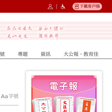
下載客戶端
號
專題
資訊
大公報·教育佳
字號