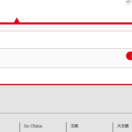
Go China
文娛
大文號