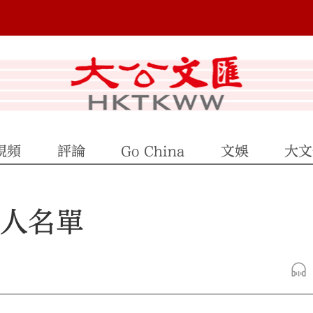
視頻
評論
Go China
文娛
大文
4人名單