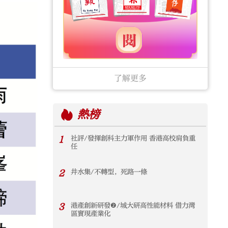
了解更多
熱榜
1
社評/發揮創科主力軍作用 香港高校肩負重
任
2
井水集/不轉型，死路一條
3
港產創新研發❷/城大研高性能材料 借力灣
區實現產業化