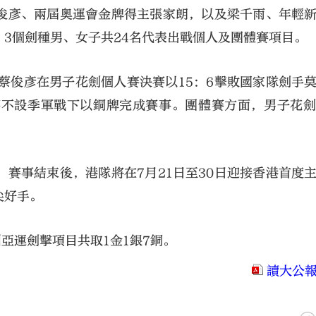
俊彥、兩屆奧運會金牌得主張家朗，以及梁千雨、年輕
3個劍種男、女子共24名代表出戰個人及團體賽項目。
蔡俊彥在男子花劍個人賽決賽以15：6擊敗國家隊劍手
賽不設季軍戰下以銅牌完成賽事。團體賽方面，男子花
賽事結束後，港隊將在7月21日至30日迎接香港首度
尖好手。
亞運劍擊項目共取1金1銀7銅。
讀大公報