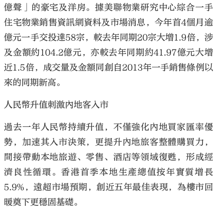
億聲」的豪宅及洋房。據美聯物業研究中心綜合一手
住宅物業銷售資訊網資料及市場消息，今年首4個月逾
億元一手交投達58宗，較去年同期20宗大增1.9倍，涉
及金額約104.2億元，亦較去年同期約41.97億元大增
近1.5倍，成交量及金額同創自2013年一手銷售條例以
來的同期新高。
人民幣升值刺激內地客入市
過去一年人民幣持續升值，不僅強化內地買家匯率優
勢，加速其入市決策，更提升內地旅客整體購買力，
間接帶動本地旅遊、零售、酒店等領域復甦，形成經
濟良性循環。香港首季本地生產總值按年實質增長
5.9%，遠超市場預期，創近五年最佳表現，為樓市回
暖奠下更穩固基礎。