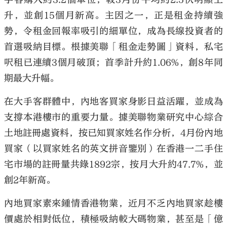
升，並創15個月新高。主因之一，正是租金持續強
勢，令租金回報率吸引的細單位，成為長線投資者的
首選吸納目標。根據美聯「租金走勢圖」資料，私宅
呎租已連續3個月破頂；首季計升約1.06%，創8年同
期最大升幅。
在大手客群體中，內地客買家身影日益活躍，並成為
支撐本港樓市的重要力量。據美聯物業研究中心綜合
土地註冊處資料，按已知買家姓名作分析，4月份內地
買家（以買家姓名的英文拼音鑒別）在香港一二手住
宅市場的註冊量共錄1892宗，按月大升約47.7%，並
創2年新高。
內地買家素來鍾情香港物業，近月不乏內地買家趁樓
價處於相對低位，積極吸納較大碼物業，甚至是「億