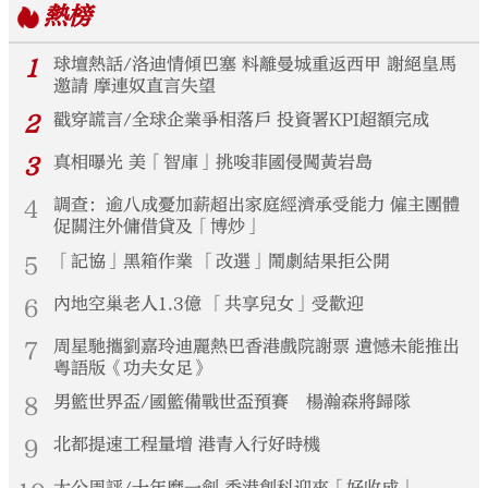
熱榜
1
球壇熱話/洛迪情傾巴塞 料離曼城重返西甲 謝絕皇馬
邀請 摩連奴直言失望
2
戳穿謊言/全球企業爭相落戶 投資署KPI超額完成
3
真相曝光 美「智庫」挑唆菲國侵闖黃岩島
4
調查：逾八成憂加薪超出家庭經濟承受能力 僱主團體
促關注外傭借貸及「博炒」
5
「記協」黑箱作業 「改選」鬧劇結果拒公開
6
內地空巢老人1.3億 「共享兒女」受歡迎
7
周星馳攜劉嘉玲迪麗熱巴香港戲院謝票 遺憾未能推出
粵語版《功夫女足》
8
男籃世界盃/國籃備戰世盃預賽 楊瀚森將歸隊
9
北都提速工程量增 港青入行好時機
大公周評/十年磨一劍 香港創科迎來「好收成」