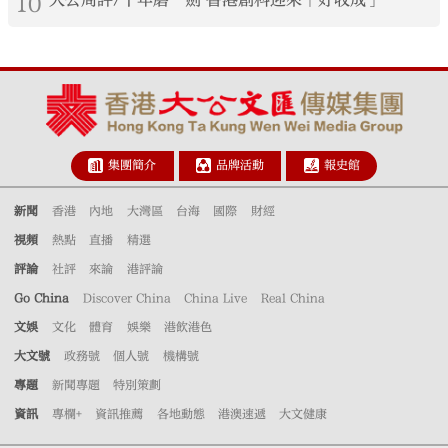
10
集團簡介
品牌活動
報史館
新聞
香港
內地
大灣區
台海
國際
財經
視頻
熱點
直播
精選
評論
社評
來論
港評論
Go China
Discover China
China Live
Real China
文娛
文化
體育
娛樂
港飲港色
大文號
政務號
個人號
機構號
專題
新聞專題
特別策劃
資訊
專欄+
資訊推薦
各地動態
港澳速遞
大文健康