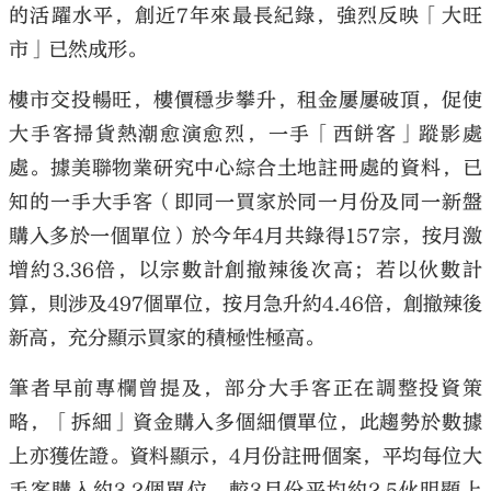
的活躍水平，創近7年來最長紀錄，強烈反映「大旺
市」已然成形。
樓市交投暢旺，樓價穩步攀升，租金屢屢破頂，促使
大手客掃貨熱潮愈演愈烈，一手「西餅客」蹤影處
大公文匯
處。據美聯物業研究中心綜合土地註冊處的資料，已
知的一手大手客（即同一買家於同一月份及同一新盤
購入多於一個單位）於今年4月共錄得157宗，按月激
增約3.36倍，以宗數計創撤辣後次高；若以伙數計
算，則涉及497個單位，按月急升約4.46倍，創撤辣後
新高，充分顯示買家的積極性極高。
筆者早前專欄曾提及，部分大手客正在調整投資策
略，「拆細」資金購入多個細價單位，此趨勢於數據
上亦獲佐證。資料顯示，4月份註冊個案，平均每位大
手客購入約3.2個單位，較3月份平均約2.5伙明顯上