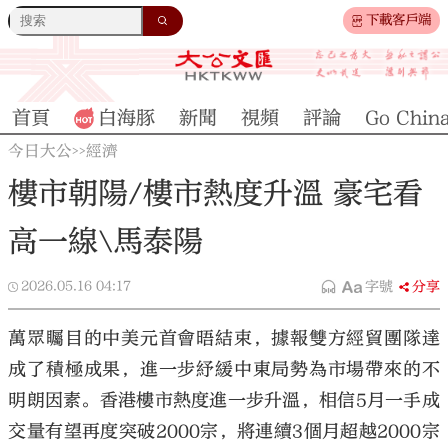
下載客戶端
首頁
白海豚
新聞
視頻
評論
Go Chin
今日大公
經濟
>>
樓市朝陽/樓市熱度升溫 豪宅看
高一線\馬泰陽
2026.05.16
04:17
字號
分享
萬眾矚目的中美元首會晤結束，據報雙方經貿團隊達
成了積極成果，進一步紓緩中東局勢為市場帶來的不
明朗因素。香港樓市熱度進一步升溫，相信5月一手成
交量有望再度突破2000宗，將連續3個月超越2000宗