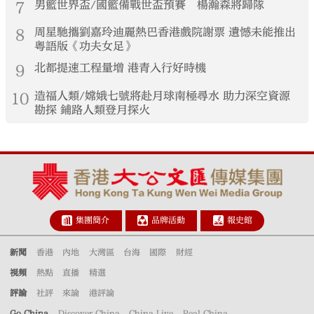
7
男籃世界盃/國籃備戰世盃預賽 楊瀚森將歸隊
8
周星馳攜劉嘉玲迪麗熱巴香港戲院謝票 遺憾未能推出
粵語版《功夫女足》
9
北都提速工程量增 港青入行好時機
10
造福人類/嫦娥七號將赴月球南極尋水 助力深空資源
勘探 鋪路人類登月探火
集團簡介
品牌活動
報史館
新聞
香港
內地
大灣區
台海
國際
財經
視頻
熱點
直播
精選
評論
社評
來論
港評論
Go China
Discover China
China Live
Real China