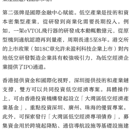
第二張牌是國際金融中心賦能。低空產業是技術和資
本密集型產業，從研發到商業化需要長期投入。例
如，一架eVTOL飛行器的研發成本動輒數億元，從原
型機到適航認證再到量產，周期長達5至8年。港交所
的上市政策（如18C章允許未盈利科技企業上市）對內
地低空研發製造企業具有較強吸引力，為低空經濟企
業提供了IPO通道。
香港提供資金和國際化視野，深圳提供技術和產業鏈
支撐，雙方可以共同投資低空經濟專案。具體操作
上，可由香港投資機構發起設立「大灣區低空經濟產
業基金」，重點投資深圳、廣州、珠海的優質專案。
此外，可探索發行「大灣區低空經濟專項債券」，募
集資金用於跨境起降點、通信導航設施等基礎設施建