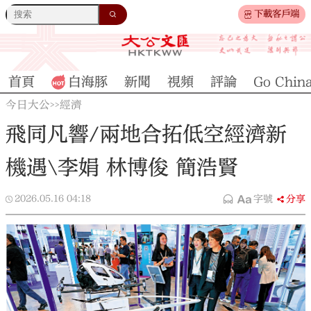
下載客戶端
首頁
白海豚
新聞
視頻
評論
Go Chin
今日大公
經濟
>>
飛同凡響/兩地合拓低空經濟新
機遇\李娟 林博俊 簡浩賢
2026.05.16
04:18
字號
分享