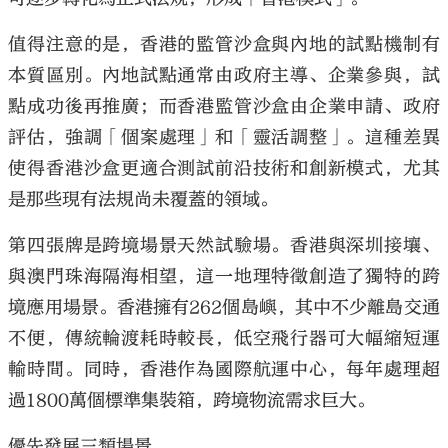
值得注意的是，香港的監管沙盒與內地的試點機制有
本質區別。內地試點通常由政府主導、企業參與，試
點成功後再推廣；而香港監管沙盒由企業申請、政府
評估，強調「個案處理」和「靈活調整」。這種差異
使得香港沙盒更適合測試前沿技術和創新模式，尤其
是那些現有法規尚未覆蓋的領域。
第四張牌是跨境場景天然試驗場。香港與深圳接壤、
與澳門珠海隔海相望，這一地理特徵創造了獨特的跨
境應用場景。香港擁有262個島嶼，其中不少離島交通
不便，傳統輪渡耗時較長，低空飛行器可大幅縮短運
輸時間。同時，香港作為國際航運中心，每年處理超
過1800萬個標準集裝箱，跨境物流需求巨大。
優先發展三類場景