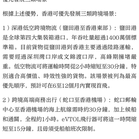
根據上述優勢，香港可優先發展三類跨境場景：
1）深港低空跨境物流（鹽田港至香港東部）：鹽田港
是全球第四大集裝箱港口，年吞吐量超過1400萬個標
準箱。目前貨物從鹽田港到香港主要通過陸路運輸，
需要經過深圳灣口岸或文錦渡口岸，高峰期擁堵嚴
重。低空物流可將運輸時間從2小時縮短至30分鐘，特
別適合高價值、時效性強的貨物。該場景被列為最高
優先順序，預計可在6至12個月內實現首飛。
2）跨境高端商務出行（蛇口至香港機場）：蛇口郵輪
中心至香港機場的海上航線需時約30分鐘，加上候船
和通關，全程約1小時。eVTOL飛行器可將這一時間縮
短至15分鐘，且毋須受船舶班次限制。