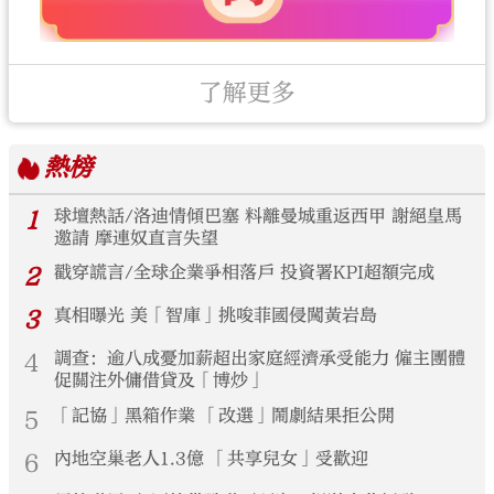
了解更多
熱榜
1
球壇熱話/洛迪情傾巴塞 料離曼城重返西甲 謝絕皇馬
邀請 摩連奴直言失望
2
戳穿謊言/全球企業爭相落戶 投資署KPI超額完成
3
真相曝光 美「智庫」挑唆菲國侵闖黃岩島
4
調查：逾八成憂加薪超出家庭經濟承受能力 僱主團體
促關注外傭借貸及「博炒」
5
「記協」黑箱作業 「改選」鬧劇結果拒公開
6
內地空巢老人1.3億 「共享兒女」受歡迎