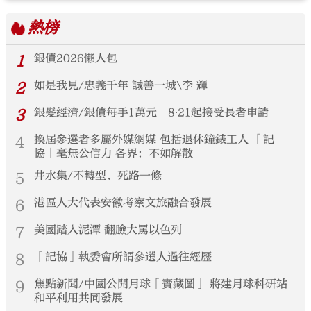
熱榜
1
銀債2026懶人包
2
如是我見/忠義千年 誠善一城\李 輝
3
銀髮經濟/銀債每手1萬元 8‧21起接受長者申請
4
換屆參選者多屬外媒網媒 包括退休鐘錶工人 「記
協」毫無公信力 各界：不如解散
5
井水集/不轉型，死路一條
6
港區人大代表安徽考察文旅融合發展
7
美國踏入泥潭 翻臉大罵以色列
8
「記協」執委會所謂參選人過往經歷
9
焦點新聞/中國公開月球「寶藏圖」 將建月球科研站
和平利用共同發展