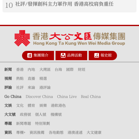
10
社評/發揮創科主力軍作用 香港高校肩負重任
集團簡介
品牌活動
報史館
新聞
香港
內地
大灣區
台海
國際
財經
視頻
熱點
直播
精選
評論
社評
來論
港評論
Go China
Discover China
China Live
Real China
文娛
文化
體育
娛樂
港飲港色
大文號
政務號
個人號
機構號
專題
新聞專題
特別策劃
資訊
專欄+
資訊推薦
各地動態
港澳速遞
大文健康