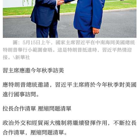
大公文匯
圖：5月15日上午，國家主席習近平在中南海同美國總統
特朗普舉行小範圍會晤。這是特朗普抵達時，習近平熱情迎
接。\新華社
習主席應邀今年秋季訪美
應特朗普總統邀請，習近平主席將於今年秋季對美國
進行國事訪問。
拉長合作清單 壓縮問題清單
政治外交和經貿兩大機制將繼續發揮作用，不斷拉長
合作清單，壓縮問題清單。