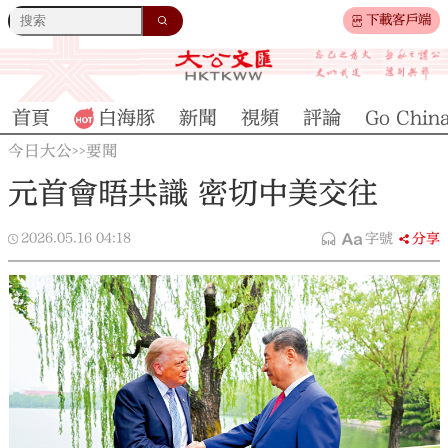
下載客戶端
首頁
白海豚
新聞
視頻
評論
Go Chin
今日大公
要聞
>>
元首會晤共識 密切中美交往
2026.05.16
04:18
字號
分享