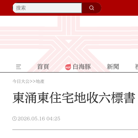
首頁
白海豚
新聞
>>
今日大公
地產
東涌東住宅地收六標書 
2026.05.16
04:25