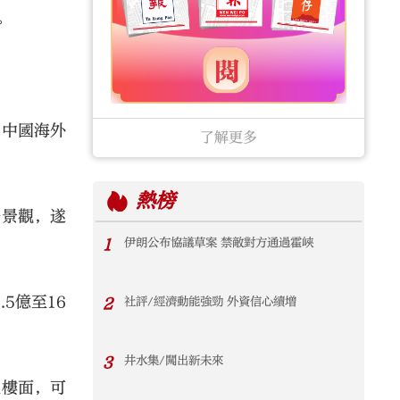
。
、中國海外
了解更多
熱榜
場景觀，遂
1
伊朗公布協議草案 禁敵對方通過霍峽
5億至16
2
社評/經濟動能強勁 外資信心續增
3
井水集/闖出新未來
免樓面，可