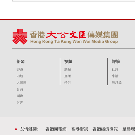
新聞
視頻
評論
香港
熱點
社評
內地
直播
來論
大灣區
精選
港評論
台海
國際
財經
友情鏈接：
香港商報網
香港衛視
香港經濟導報
星島環