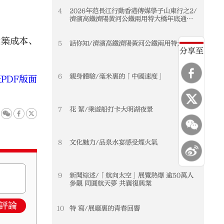
4
2026年范長江行動香港傳媒學子山東行之2/
濟濱高鐵濟陽黃河公鐵兩用特大橋年底通車
黃河天塹變通途 港生見證大國基建實力
建築成本、
5
話你知/濟濱高鐵濟陽黃河公鐵兩用特大橋
分享至
6
親身體驗/毫米裏的「中國速度」
PDF版面
7
花 絮/乘遊船打卡大明湖夜景
8
文化魅力/品泉水宴感受煙火氣
9
新聞綜述/「航向太空」展覽熱爆 逾50萬人
參觀 同圓航天夢 共襄復興業
評論
10
特 寫/展廳裏的青春回響