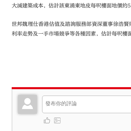
大減建築成本，估計該東涌東地皮每呎樓面地價約58
世邦魏理仕香港估值及諮詢服務部資深董事徐浩賢
利率走勢及一手市場競爭等各種因素，估計每呎樓面