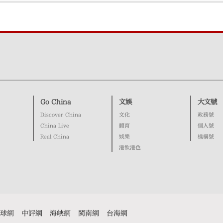
Go China
文娛
大文號
Discover China
文化
政務號
China Live
體育
個人號
Real China
娛樂
機構號
港飲港色
球網
中評網
海峽網
閩南網
台海網