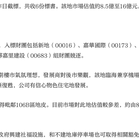
日截標，共收6份標書。該地市場估值約8.5億至16億元
，入標財團包括新地（00016）、嘉華國際（00173）
夥嘉里建設（00683）組財團競逐。
大公文匯
期樓市氣氛理想，發展商對後市樂觀，該地臨海兼享機
漸復甦，公司有信心物色住宅地發展。
得毗鄰106B區地皮。目前市場對此地估值較參差，約由8.
政府興建社福設施，和不建地庫停車場也可取得相關豁