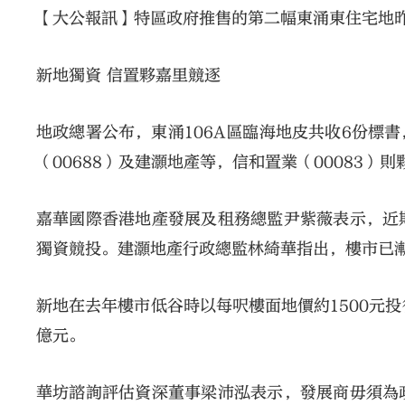
【大公報訊】特區政府推售的第二幅東涌東住宅地昨
新地獨資 信置夥嘉里競逐
地政總署公布，東涌106A區臨海地皮共收6份標書
（00688）及建灝地產等，信和置業（00083）則
嘉華國際香港地產發展及租務總監尹紫薇表示，近
獨資競投。建灝地產行政總監林綺華指出，樓市已
新地在去年樓市低谷時以每呎樓面地價約1500元投
億元。
華坊諮詢評估資深董事梁沛泓表示，發展商毋須為