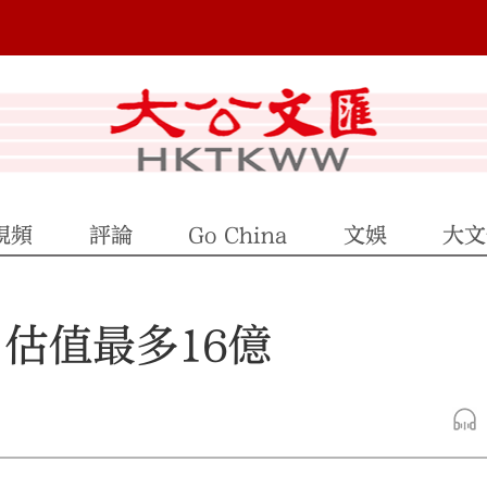
視頻
評論
Go China
文娛
大文
估值最多16億