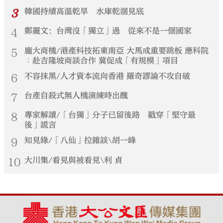
3
韓國持續高溫乾旱 水庫乾涸見底
4
鄭麗文：台灣沒「獨立」過 從來不是一個國家
5
龐大商機/港產科技拓東南亞 大馬成重要跳板 應科院
︰赴吉隆坡商談合作 冀促成「有規模」項目
6
不容抹黑/人才資本流向香港 羅奇謬論不攻自破
7
台產自殺式無人機演練時出醜
8
專家解讀/「台獨」分子已留後路 戳穿「堅守最
後」謊言
9
知見錄/「八仙」拉雜談\胡一峰
10
大川集/看見與被看見\利 貞