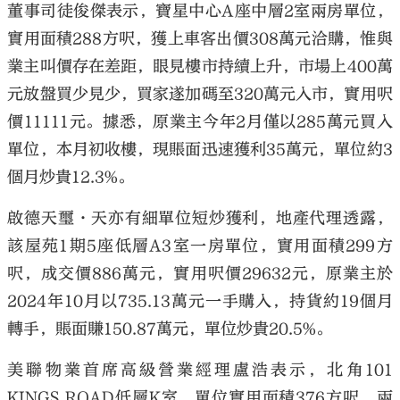
董事司徒俊傑表示，寶星中心A座中層2室兩房單位，
實用面積288方呎，獲上車客出價308萬元洽購，惟與
業主叫價存在差距，眼見樓市持續上升，市場上400萬
元放盤買少見少，買家遂加碼至320萬元入市，實用呎
價11111元。據悉，原業主今年2月僅以285萬元買入
單位，本月初收樓，現賬面迅速獲利35萬元，單位約3
個月炒貴12.3%。
啟德天璽·天亦有細單位短炒獲利，地產代理透露，
該屋苑1期5座低層A3室一房單位，實用面積299方
呎，成交價886萬元，實用呎價29632元，原業主於
2024年10月以735.13萬元一手購入，持貨約19個月
轉手，賬面賺150.87萬元，單位炒貴20.5%。
美聯物業首席高級營業經理盧浩表示，北角101
KINGS ROAD低層K室，單位實用面積376方呎，兩