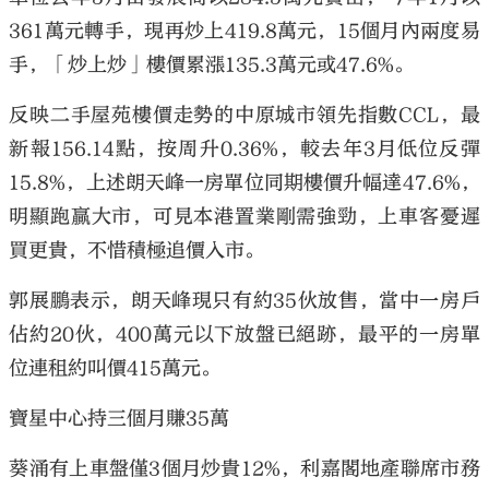
361萬元轉手，現再炒上419.8萬元，15個月內兩度易
手，「炒上炒」樓價累漲135.3萬元或47.6%。
反映二手屋苑樓價走勢的中原城市領先指數CCL，最
新報156.14點，按周升0.36%，較去年3月低位反彈
15.8%，上述朗天峰一房單位同期樓價升幅達47.6%，
明顯跑贏大市，可見本港置業剛需強勁，上車客憂遲
買更貴，不惜積極追價入市。
郭展鵬表示，朗天峰現只有約35伙放售，當中一房戶
佔約20伙，400萬元以下放盤已絕跡，最平的一房單
位連租約叫價415萬元。
寶星中心持三個月賺35萬
葵涌有上車盤僅3個月炒貴12%，利嘉閣地產聯席市務