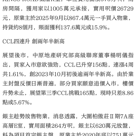
房間隔，獲用家以1005萬元承接，實用呎價26729
元，原業主於2025年9月以867.4萬元一手買入物業，
持貨約8個月，賬面獲利137.6萬元或15.9%。
CCL四連升 創兩年半新高
展望後市，中原地產研究部高級聯席董事楊明儀指
出，買家入市意欲強勁，CCL已升穿156點，連漲4周
共1.61%，創2023年10月初後逾兩年半新高。由於業
主封盤反價日漸普遍，部分買家願意追價入市，樓價
升勢未止，展望第三季CCL挑戰165點，現時只差8.86
點或5.67%。
銀主趁勢放售物業，消息透露，大圍柏傲莊Ⅱ期7A座
高層E室，實用面積264方呎，銀主以620萬元放盤，
料為項目首宗銀主盤，原業主於2020年底以751萬元