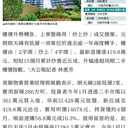
樓價升勢轉急，上車盤錄得「炒上炒」成交個案。元
大公文匯
朗朗天峰有低層一房單位於過去逾一年兩度轉手，樓
價由「2字頭」炒上「4字頭」，最新造價達419.8萬
元，短短15個月累計炒貴近五成，升幅遠超同期二手
樓價指數。\大公報記者 林惠芳
美聯物業營業經理郭展鵬表示，朗天峰2座低層J室，
實用面積286方呎，投資者今年1月透過二手市場以
361萬元買入後，早前以428萬元放盤，新近減至
419.8萬元沽出，實用呎價14678元，持貨僅約4個
月，賬面速賺58.8萬元或16.3%。值得留意的是，此
單位去年3月由發展商以284.5萬元賣出，今年1月以