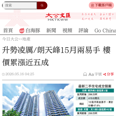
下載客戶端
首頁
白海豚
新聞
視頻
評論
Go Chin
今日大公
地產
>>
升勢凌厲/朗天峰15月兩易手 樓
價累漲近五成
2026.05.16
04:25
字號
分享