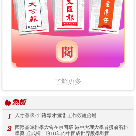
了解更多
熱榜
1
人才薈萃/外籍專才湧港 工作簽證倍增
2
國際基礎科學大會在京開幕 港中大理大學者獲前沿科
學獎 丘成桐：盼10年內中國成世界數學強國