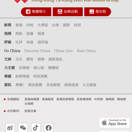
集團簡介
品牌活動
報史館
新聞
香港
內地
大灣區
台海
國際
財經
視頻
熱點
直播
精選
評論
社評
來論
港評論
Go China
Discover China
China Live
Real China
文娛
文化
體育
娛樂
港飲港色
大文號
政務號
個人號
機構號
專題
新聞專題
特別策劃
資訊
專欄+
資訊推薦
各地動態
港澳速遞
大文健康
友情鏈接：
香港商報網
香港衛視
香港經濟導報
星島環球網
中評網
海峽網
閩南網
台海網
合作夥伴：
投資甘肅