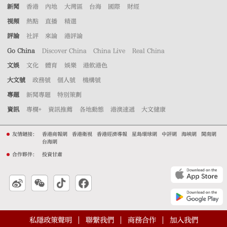
新聞
香港
內地
大灣區
台海
國際
財經
視頻
熱點
直播
精選
評論
社評
來論
港評論
Go China
Discover China
China Live
Real China
文娛
文化
體育
娛樂
港飲港色
大文號
政務號
個人號
機構號
專題
新聞專題
特別策劃
資訊
專欄+
資訊推薦
各地動態
港澳速遞
大文健康
友情鏈接：
香港商報網
香港衛視
香港經濟導報
星島環球網
中評網
海峽網
閩南網
台海網
合作夥伴：
投資甘肅
私隱政策聲明
聯繫我們
商務合作
加入我們