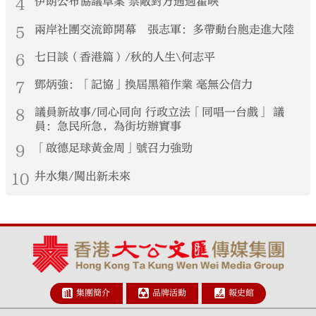
4
伊朗公布協議草案 禁敵對方通過霍峽
5
兩岸社團交流節開幕 張志軍：多帶動台胞走進大陸
6
七日談（香港篇）/秋的人生\何志平
7
鄧炳強：「記協」換屆黑箱作業 毫無公信力
8
議員新故事/同心同向 行政立法「同唱一台戲」 議
員：急民所急，為街坊辦實事
9
「啟德足球黃金周」號召力強勁
10
井水集/闖出新未來
集團簡介
品牌活動
報史館