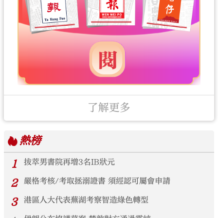
了解更多
熱榜
1
拔萃男書院再增3名IB狀元
2
嚴格考核/考取拯溺證書 須經認可屬會申請
3
港區人大代表蕪湖考察智造綠色轉型