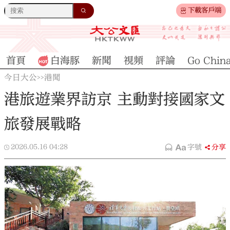
下載客戶端
首頁
白海豚
新聞
視頻
評論
Go Chin
今日大公
港聞
>>
港旅遊業界訪京 主動對接國家文
旅發展戰略
2026.05.16
04:28
字號
分享