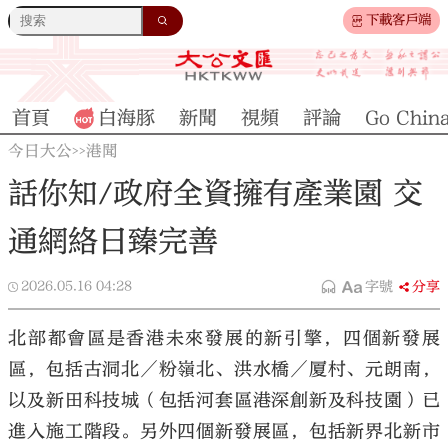
下載客戶端
首頁
白海豚
新聞
視頻
評論
Go Chin
今日大公
港聞
>>
話你知/政府全資擁有產業園 交
通網絡日臻完善
2026.05.16
04:28
字號
分享
北部都會區是香港未來發展的新引擎，四個新發展
區，包括古洞北／粉嶺北、洪水橋／厦村、元朗南，
以及新田科技城（包括河套區港深創新及科技園）已
進入施工階段。另外四個新發展區，包括新界北新市