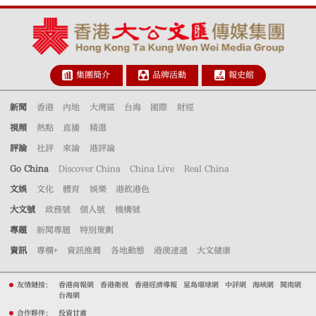
集團簡介
品牌活動
報史館
新聞
香港
內地
大灣區
台海
國際
財經
視頻
熱點
直播
精選
評論
社評
來論
港評論
Go China
Discover China
China Live
Real China
文娛
文化
體育
娛樂
港飲港色
大文號
政務號
個人號
機構號
專題
新聞專題
特別策劃
資訊
專欄+
資訊推薦
各地動態
港澳速遞
大文健康
友情鏈接：
香港商報網
香港衛視
香港經濟導報
星島環球網
中評網
海峽網
閩南網
台海網
合作夥伴：
投資甘肅