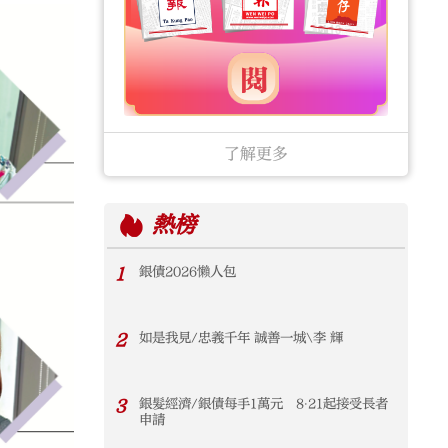
了解更多
熱榜
1
銀債2026懶人包
2
如是我見/忠義千年 誠善一城\李 輝
3
銀髮經濟/銀債每手1萬元 8‧21起接受長者
申請