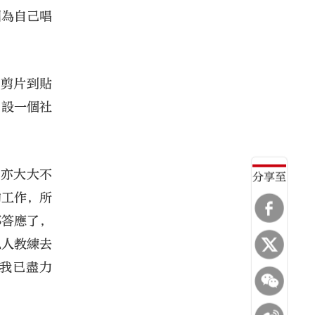
因為自己唱
、剪片到貼
開設一個社
奏亦大大不
分享至
的工作，所
都答應了，
私人教練去
我已盡力