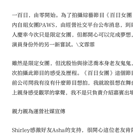
一百日，由零開始。為了拍攝綜藝節目《百日女團》，
內自組女團PAWS，由經營社交平台公布消息，
人慶幸今次只是限定女團，但都開心可以完成夢想
演員身份外的另一新嘗試。\文霏霏
雖然是限定女團，但沈殷怡與徐㴓喬本身老友鬼鬼
次拍攝此節目的感受及歷程。《百日女團》這個節
前公司問我有沒有什麼節目想拍，我就說很想在舞
上親身感受觀眾的掌聲，我不是只負責介紹嘉賓出
親力親為運營社媒宣傳
Shirley感激好友Asha的支持，很開心這位老友