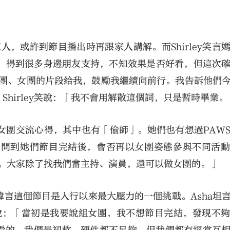
人，或許到節目播出時再跟家人講解。而Shirley笑言
，得到很多身邊朋友支持，不知效果是否好看，但這次
多男團、女團的片段給我，鼓勵我繼續向前行。我告訴他們
Shirley笑說：「我不會用解散這個詞，只是暫時畢業。
女團交流心得，其中也有「偷師」。她們也有想過PAW
。問到她們節目完結後，會否再以女團姿態參與不同活
原因。大家除了找我們當主持、演員，還可以做女團的。」
言這個節目是入行以來最大壓力的一個挑戰。Asha坦
y亦說：「當初是我要說組女團，我不想節目完結，發現不