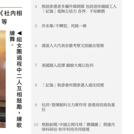
4
換屆參選者多屬外媒網媒 包括退休鐘錶工人
「記協」毫無公信力 各界：不如解散
5
井水集/不轉型，死路一條
6
港區人大代表安徽考察文旅融合發展
7
美國踏入泥潭 翻臉大罵以色列
8
「記協」執委會所謂參選人過往經歷
9
社評/發揮創科主力軍作用 香港高校肩負重
任
10
焦點新聞/中國公開月球「寶藏圖」 將建月
球科研站 和平利用共同發展