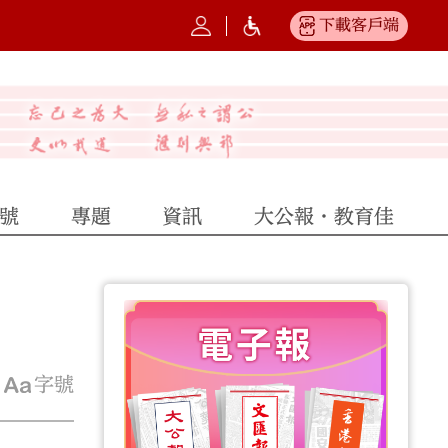
下載客戶端
號
專題
資訊
大公報·教育佳
字號