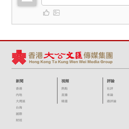
新聞
視頻
評論
香港
熱點
社評
內地
直播
來論
大灣區
精選
港評論
台海
國際
財經