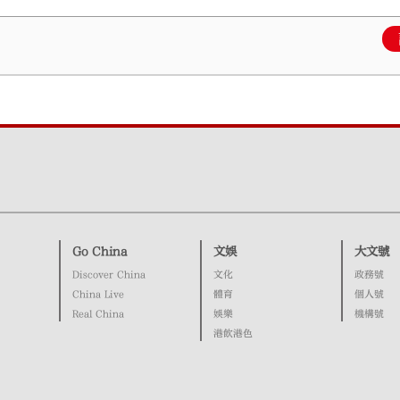
Go China
文娛
大文號
Discover China
文化
政務號
China Live
體育
個人號
Real China
娛樂
機構號
港飲港色