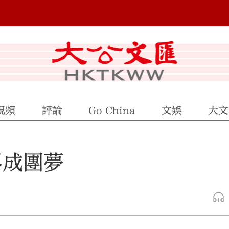
視頻
評論
Go China
文娛
大文
界成團夢