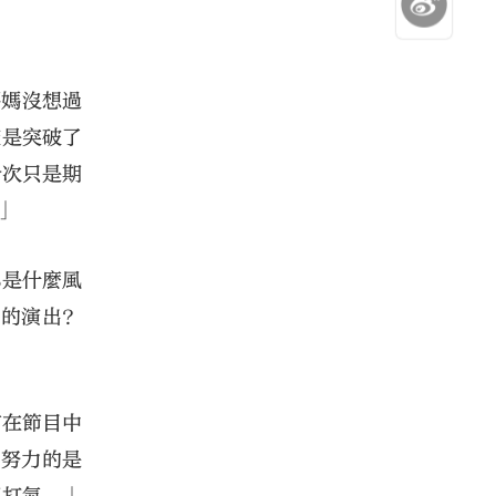
媽媽沒想過
確是突破了
今次只是期
」
S是什麼風
動的演出？
言在節目中
夠努力的是