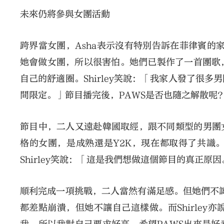
未來仍將參與女團活動
跨界當女團，Asha表示沒有特別告訴在菲律賓的家
她會做女團，所以很害怕。她們已製作了一首團歌
自己的舒適圈。Shirley笑說：「我家人發了很
間限定。」節目播完後，PAWS是否也隨之解散呢？
節目中，二人又遠赴韓國取經，跟不同類型的男團
格的女團，是成熟還是Y2K，現在都取得了共識
Shirley笑說：「這是我們想做這個節目的真正
順利完成一項挑戰，二人當然有滿足感。但她們不諱
都差點崩潰，但她不讓自己這樣做。而Shirle