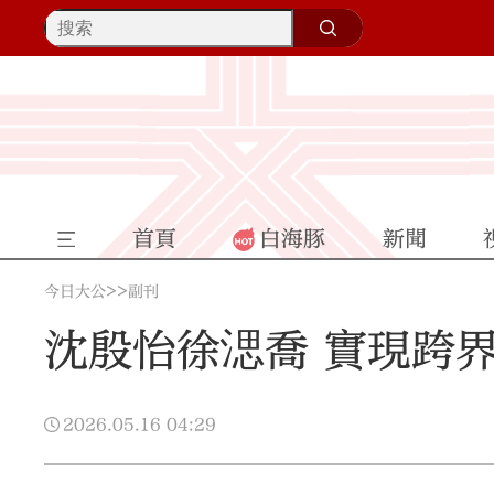
首頁
白海豚
新聞
>>
今日大公
副刊
沈殷怡徐㴓喬 實現跨
2026.05.16
04:29