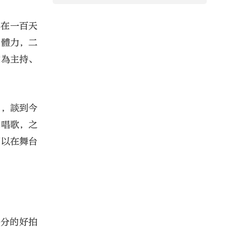
要在一百天
力體力，二
作為主持、
問，談到今
意唱歌，之
可以在舞台
百分的好拍