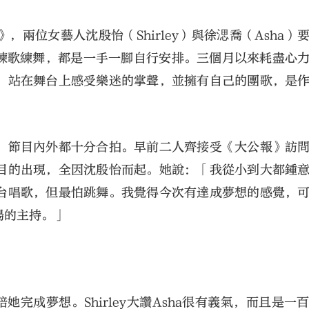
兩位女藝人沈殷怡（Shirley）與徐㴓喬（Asha）
到練歌練舞，都是一手一腳自行安排。三個月以來耗盡心
，站在舞台上感受樂迷的掌聲，並擁有自己的團歌，是
，節目內外都十分合拍。早前二人齊接受《大公報》訪
目的出現，全因沈殷怡而起。她說：「我從小到大都鍾
台唱歌，但最怕跳舞。我覺得今次有達成夢想的感覺，
場的主持。」
肯陪她完成夢想。Shirley大讚Asha很有義氣，而且是一