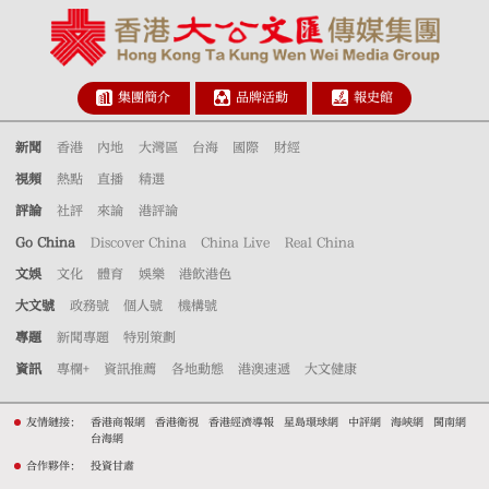
集團簡介
品牌活動
報史館
新聞
香港
內地
大灣區
台海
國際
財經
視頻
熱點
直播
精選
評論
社評
來論
港評論
Go China
Discover China
China Live
Real China
文娛
文化
體育
娛樂
港飲港色
大文號
政務號
個人號
機構號
專題
新聞專題
特別策劃
資訊
專欄+
資訊推薦
各地動態
港澳速遞
大文健康
友情鏈接：
香港商報網
香港衛視
香港經濟導報
星島環球網
中評網
海峽網
閩南網
台海網
合作夥伴：
投資甘肅