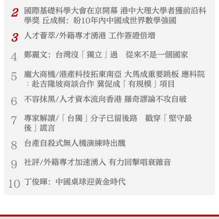
2
國際基礎科學大會在京開幕 港中大理大學者獲前沿科
學獎 丘成桐：盼10年內中國成世界數學強國
3
人才薈萃/外籍專才湧港 工作簽證倍增
4
鄭麗文：台灣沒「獨立」過 從來不是一個國家
5
龐大商機/港產科技拓東南亞 大馬成重要跳板 應科院
︰赴吉隆坡商談合作 冀促成「有規模」項目
6
不容抹黑/人才資本流向香港 羅奇謬論不攻自破
7
專家解讀/「台獨」分子已留後路 戳穿「堅守最
後」謊言
8
台產自殺式無人機演練時出醜
9
社評/外籍專才加速湧入 有力回擊唱衰雜音
10
丁俊暉：中國桌球迎黃金時代