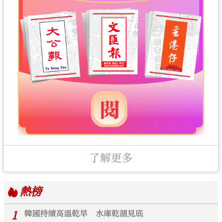
了解更多
熱榜
1
韓國持續高溫乾旱 水庫乾涸見底