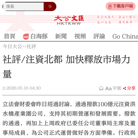
下載客戶端
首頁
白海豚
新聞
視頻
評論
Go Chin
今日大公
社評
>>
社評/注資北都 加快釋放市場力
量
2026.05.16
04:30
字號
分享
立法會財委會昨日經過討論，通過撥款100億元注資洪
水橋產業園公司，支持其初期營運和發展需要。撥款
的通過，再加上上周政府已委任公司董事局主席及董
事局成員，為公司正式運營做好各方面準備。行政與