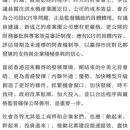
議、討論，就是必經的程序。昨天的財委會上，多位
議員關注洪水橋產業園定位、公司的成本效益、會否
為公司設KPI等問題，正是監督職能的具體體現。有議
員建議，新成立的產業園公司應有更嚴格、更公開的
財務審批與專案效益審計制度；應有KPI的具體內容、
評估周期及未達標的問責機制等，以贏得市民對北都
發展的支持與企業積極參與的信心。
當前香港迎來難得的發展環境，剛結束的中美元首會
晤，更為香港發揮「內聯外通」優勢、加快轉型升級
創造了更好的條件。抓緊機會窗口，加快發展，時不
我待。政府改革鬆綁、加大投入，並以合法程序與嚴
格監管確保公帑善用，是重要一步。
社會各界尤其是工商界和企業家們，也應「動起來、
幹起來、投資進來」，推動北都建設提速提效，盡快