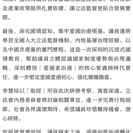
及產業政策提供扎實依據，讓立法監督更貼合發展實
際。
最後，深化國情認知，築牢愛國治港根基。議員還將
學習全國人大立法監督機制、內地基層治理經驗，以
及中國共產黨的奮鬥歷程。這是一次深刻的沉浸式國
情教育，幫助議員立體認識國家制度優勢與治理邏
輯，深刻體悟「愛國者治港」的核心要義與時代責
任，進一步堅定愛國愛港初心，強化履職擔當。
李慧琼以「取經」形容此次研修考察，寓意深遠。立
法會內務委員會將討論相關事宜，進一步完善行程細
節。社會各界滿懷期待，希望議員珍惜難得機會，潛
心研修。
取經更要善用經。議員歸來之後，須將所學所感轉化