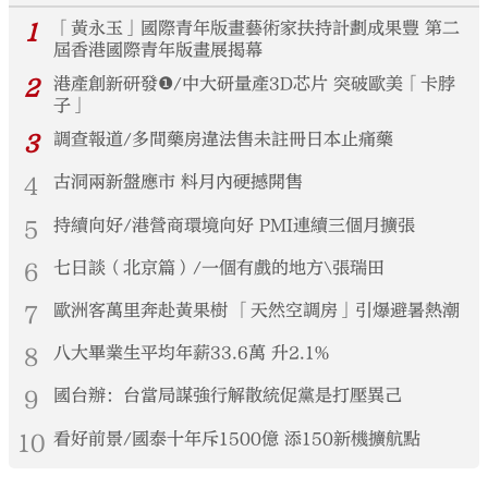
1
「黃永玉」國際青年版畫藝術家扶持計劃成果豐 第二
屆香港國際青年版畫展揭幕
2
港產創新研發❶/中大研量產3D芯片 突破歐美「卡脖
子」
3
調查報道/多間藥房違法售未註冊日本止痛藥
4
古洞兩新盤應市 料月內硬撼開售
5
持續向好/港營商環境向好 PMI連續三個月擴張
6
七日談（北京篇）/一個有戲的地方\張瑞田
7
歐洲客萬里奔赴黃果樹 「天然空調房」引爆避暑熱潮
8
八大畢業生平均年薪33.6萬 升2.1%
9
國台辦：台當局謀強行解散統促黨是打壓異己
10
看好前景/國泰十年斥1500億 添150新機擴航點