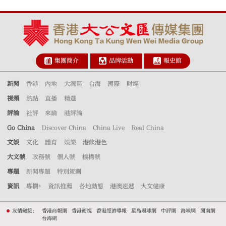
集團簡介
品牌活動
報史館
新聞
香港
內地
大灣區
台海
國際
財經
視頻
熱點
直播
精選
評論
社評
來論
港評論
Go China
Discover China
China Live
Real China
文娛
文化
體育
娛樂
港飲港色
大文號
政務號
個人號
機構號
專題
新聞專題
特別策劃
資訊
專欄+
資訊推薦
各地動態
港澳速遞
大文健康
友情鏈接：
香港商報網
香港衛視
香港經濟導報
星島環球網
中評網
海峽網
閩南網
台海網