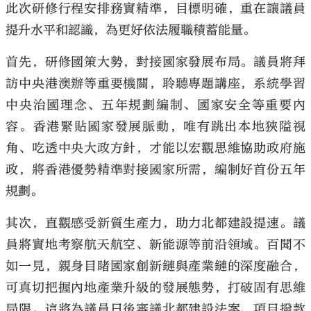
此次研修行程安排務實精準，目標明確，重在讓議員
提升水平和認識，為更好依法履職積蓄能量。
首先，研修國策大勢，對接國家發展布局。議員將拜
訪中央港澳辦等重要機關，聆聽專題講座，系統學習
大公文匯
中央治國理念、五年規劃編制、國家安全等重要內
容。香港緊貼國家發展脈動，唯有跳出本地狹隘視
角、吃透中央大政方針，才能以宏觀思維協助政府施
政，將香港優勢精準對接國家所需，編制好首份五年
規劃。
其次，直觀感受新質生產力，助力北都建設提速。議
員將實地考察航天航空、新能源等前沿領域。百聞不
如一見，親身目睹國家創新鏈與產業鏈的深度融合，
可真切把握內地產業升級的發展態勢，打破固有思維
局限。這將為議員日後審議北都建設法案、項目撥款