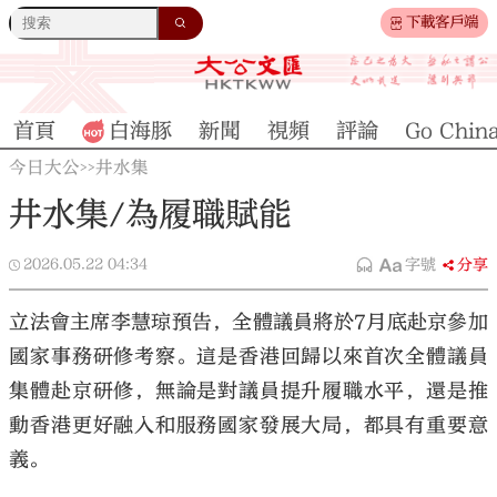
下載客戶端
首頁
白海豚
新聞
視頻
評論
Go Chin
今日大公
井水集
>>
井水集/為履職賦能
2026.05.22
04:34
字號
分享
立法會主席李慧琼預告，全體議員將於7月底赴京參加
國家事務研修考察。這是香港回歸以來首次全體議員
集體赴京研修，無論是對議員提升履職水平，還是推
動香港更好融入和服務國家發展大局，都具有重要意
義。